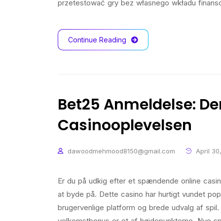
przetestować gry bez własnego wkładu finan
Continue Reading
Bet25 Anmeldelse: Den
Casinooplevelsen
dawoodmehmood8150@gmail.com
April 30
Er du på udkig efter et spændende online casi
at byde på. Dette casino har hurtigt vundet popu
brugervenlige platform og brede udvalg af sp
velkomstbonus er et af højdepunkterne. Nye sp