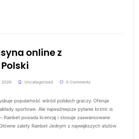
syna online z
Polski
, 2026
Uncategorized
0 Comments
yskuje popularność wśród polskich graczy. Oferuje
zakłady sportowe. Ale najważniejsze pytanie brzmi: is
k – Rainbet posiada licencję i stosuje zaawansowane
 Główne zalety Rainbet Jednym z największych atutów