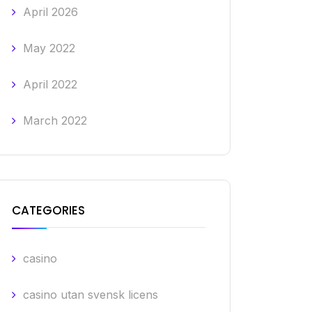
April 2026
May 2022
April 2022
March 2022
CATEGORIES
casino
casino utan svensk licens