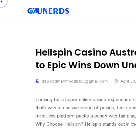
Hellspin Casino Austr
to Epic Wins Down Un
dawoodmehmood8150@gmail.com
April 30
Looking for a ripper online casino experience ta
thrills with a massive lineup of pokies, table g
mind, this platform packs a punch with fair pl
Why Choose Hellspin? Hellspin stands out in t