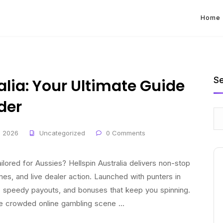
Home
S
alia: Your Ultimate Guide
der
, 2026
Uncategorized
0 Comments
ilored for Aussies? Hellspin Australia delivers non-stop
ames, and live dealer action. Launched with punters in
ay, speedy payouts, and bonuses that keep you spinning.
he crowded online gambling scene …