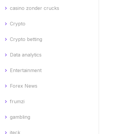
casino zonder crucks
Crypto
Crypto betting
Data analytics
Entertainment
Forex News
frumzi
gambling
iteck