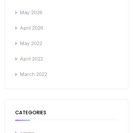
May 2026
April 2026
May 2022
April 2022
March 2022
CATEGORIES