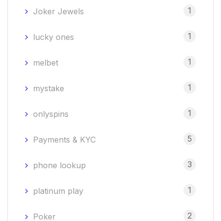
1
Joker Jewels
1
lucky ones
1
melbet
1
mystake
1
onlyspins
5
Payments & KYC
3
phone lookup
1
platinum play
2
Poker