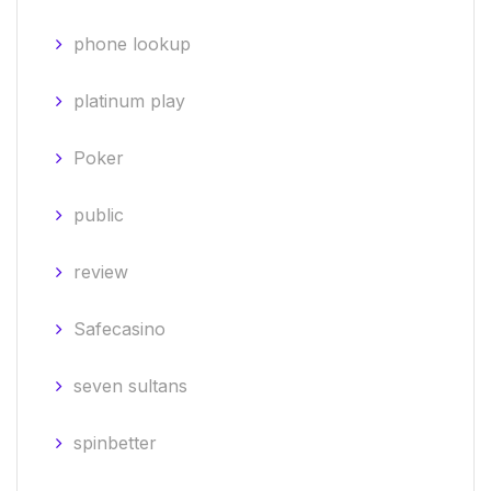
phone lookup
platinum play
Poker
public
review
Safecasino
seven sultans
spinbetter