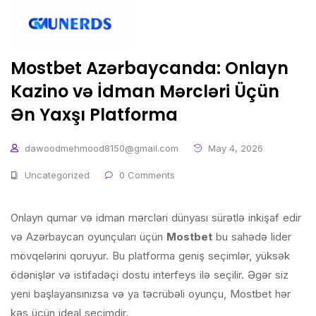
Mostbet Azərbaycanda: Onlayn
Kazino və İdman Mərcləri Üçün
Ən Yaxşı Platforma
dawoodmehmood8150@gmail.com
May 4, 2026
Uncategorized
0 Comments
Onlayn qumar və idman mərcləri dünyası sürətlə inkişaf edir
və Azərbaycan oyunçuları üçün
Mostbet
bu sahədə lider
mövqelərini qoruyur. Bu platforma geniş seçimlər, yüksək
ödənişlər və istifadəçi dostu interfeys ilə seçilir. Əgər siz
yeni başlayansınızsa və ya təcrübəli oyunçu, Mostbet hər
kəs üçün ideal seçimdir.