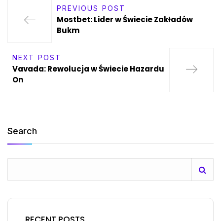
PREVIOUS POST
Mostbet: Lider w Świecie Zakładów
Bukm
NEXT POST
Vavada: Rewolucja w Świecie Hazardu
On
Search
RECENT POSTS