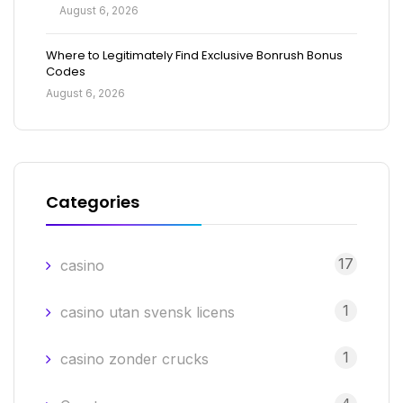
August 6, 2026
Where to Legitimately Find Exclusive Bonrush Bonus
Codes
August 6, 2026
Categories
17
casino
1
casino utan svensk licens
1
casino zonder crucks