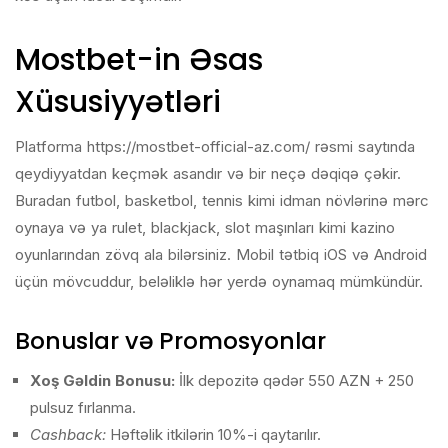
Mostbet-in Əsas
Xüsusiyyətləri
Platforma https://mostbet-official-az.com/ rəsmi saytında
qeydiyyatdan keçmək asandır və bir neçə dəqiqə çəkir.
Buradan futbol, basketbol, tennis kimi idman növlərinə mərc
oynaya və ya rulet, blackjack, slot maşınları kimi kazino
oyunlarından zövq ala bilərsiniz. Mobil tətbiq iOS və Android
üçün mövcuddur, beləliklə hər yerdə oynamaq mümkündür.
Bonuslar və Promosyonlar
Xoş Gəldin Bonusu:
İlk depozitə qədər 550 AZN + 250
pulsuz fırlanma.
Cashback:
Həftəlik itkilərin 10%-i qaytarılır.