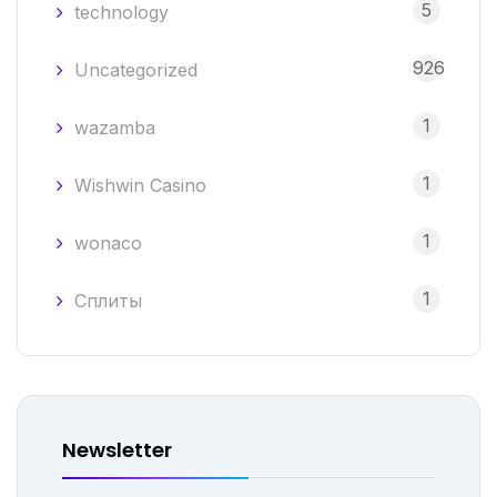
5
technology
926
Uncategorized
1
wazamba
1
Wishwin Casino
1
wonaco
1
Сплиты
Newsletter