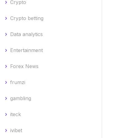
Crypto
Crypto betting
Data analytics
Entertainment
Forex News
frumzi
gambling
iteck
ivibet