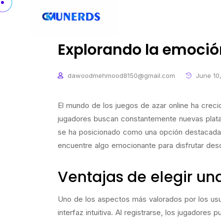
Explorando la emoción
dawoodmehmood8150@gmail.com
June 10
El mundo de los juegos de azar online ha crec
jugadores buscan constantemente nuevas plataf
se ha posicionado como una opción destacada.
encuentre algo emocionante para disfrutar desd
Ventajas de elegir un
Uno de los aspectos más valorados por los usua
interfaz intuitiva. Al registrarse, los jugadore