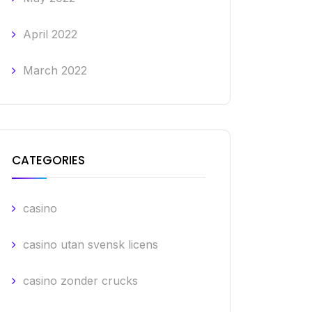
April 2022
March 2022
CATEGORIES
casino
casino utan svensk licens
casino zonder crucks