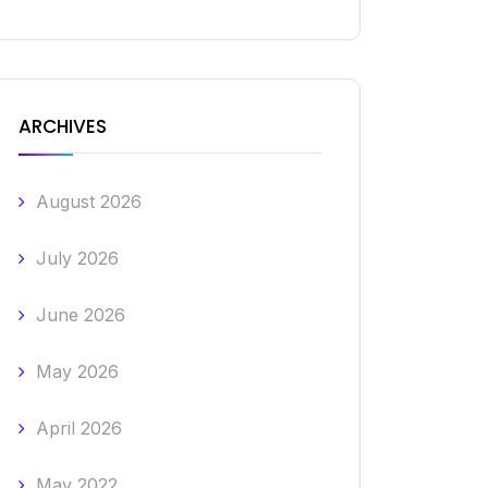
ARCHIVES
August 2026
July 2026
June 2026
May 2026
April 2026
May 2022