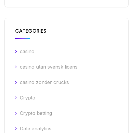
CATEGORIES
casino
casino utan svensk licens
casino zonder crucks
Crypto
Crypto betting
Data analytics