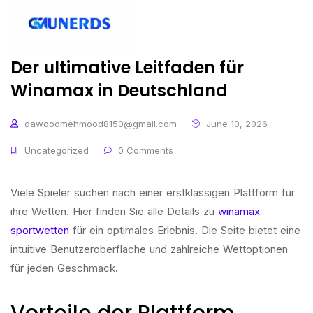
Der ultimative Leitfaden für
Winamax in Deutschland
dawoodmehmood8150@gmail.com
June 10, 2026
Uncategorized
0 Comments
Viele Spieler suchen nach einer erstklassigen Plattform für
ihre Wetten. Hier finden Sie alle Details zu
winamax
sportwetten
für ein optimales Erlebnis. Die Seite bietet eine
intuitive Benutzeroberfläche und zahlreiche Wettoptionen
für jeden Geschmack.