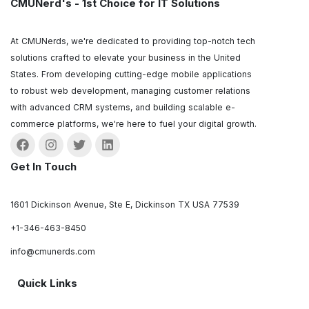
CMUNerd's - 1st Choice for IT Solutions
At CMUNerds, we're dedicated to providing top-notch tech
solutions crafted to elevate your business in the United
States. From developing cutting-edge mobile applications
to robust web development, managing customer relations
with advanced CRM systems, and building scalable e-
commerce platforms, we're here to fuel your digital growth.
Get In Touch
1601 Dickinson Avenue, Ste E, Dickinson TX USA 77539
+1-346-463-8450
info@cmunerds.com
Quick Links