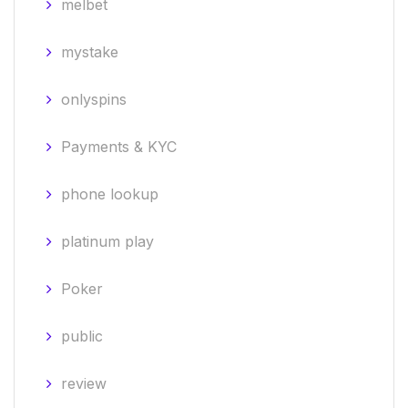
melbet
mystake
onlyspins
Payments & KYC
phone lookup
platinum play
Poker
public
review