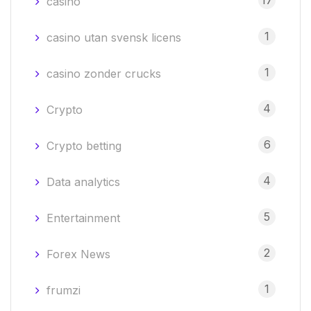
17
casino
1
casino utan svensk licens
1
casino zonder crucks
4
Crypto
6
Crypto betting
4
Data analytics
5
Entertainment
2
Forex News
1
frumzi