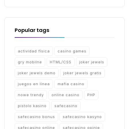
Popular tags
actividad física
casino games
gry mobilne
HTML/CSS
joker jewels
joker jewels demo
joker jewels gratis
juegos en línea
mafia casino
nowe trendy
online casino
PHP
pistolo kasino
safecasino
safecasino bonus
safecasino kasyno
safecasino online
safecasino opinie