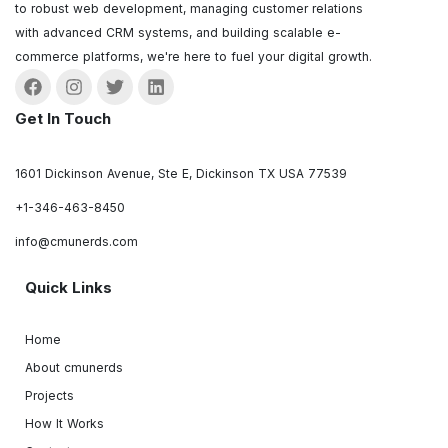
to robust web development, managing customer relations
with advanced CRM systems, and building scalable e-
commerce platforms, we're here to fuel your digital growth.
Get In Touch
1601 Dickinson Avenue, Ste E, Dickinson TX USA 77539
+1-346-463-8450
info@cmunerds.com
Quick Links
Home
About cmunerds
Projects
How It Works