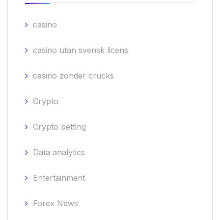
casino
casino utan svensk licens
casino zonder crucks
Crypto
Crypto betting
Data analytics
Entertainment
Forex News