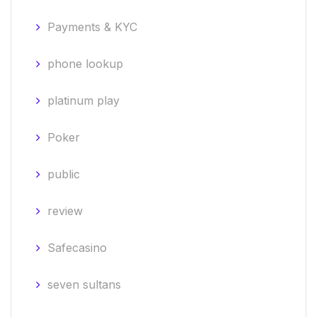
Payments & KYC
phone lookup
platinum play
Poker
public
review
Safecasino
seven sultans