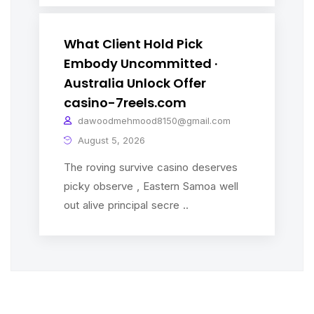
What Client Hold Pick
Embody Uncommitted ·
Australia Unlock Offer
casino-7reels.com
dawoodmehmood8150@gmail.com
August 5, 2026
The roving survive casino deserves
picky observe , Eastern Samoa well
out alive principal secre ..