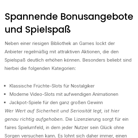
Spannende Bonusangebote
und Spielspaß
Neben einer riesigen Bibliothek an Games lockt der
Anbieter regelmäßig mit attraktiven Aktionen, die den
Spielspaß deutlich erhöhen können. Besonders beliebt sind
hierbei die folgenden Kategorien:
Klassische Früchte-Slots für Nostalgiker
Moderne Video-Slots mit aufwendigen Animationen
Jackpot-Spiele für den ganz großen Gewinn
Wer Wert auf Sicherheit und Seriosität legt, ist hier
genau richtig aufgehoben.
Die Lizenzierung sorgt für ein
faires Spielumfeld, in dem jeder Nutzer sein Glück ohne
Sorgen versuchen kann. Es lohnt sich daher immer, einen