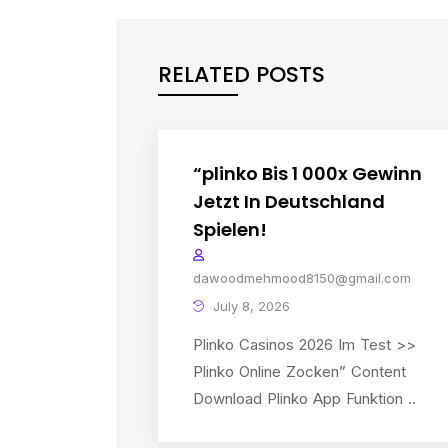
RELATED POSTS
“plinko Bis 1 000x Gewinn
Jetzt In Deutschland
Spielen!
dawoodmehmood8150@gmail.com
July 8, 2026
Plinko Casinos 2026 Im Test >>
Plinko Online Zocken” Content
Download Plinko App Funktion ..