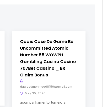
Quais Case De Game Be
Uncommitted Atomic
Number 85 WOWPH
Gambling Casino Casino
707Bet Cassino _ BR
Claim Bonus
dawoodmehmood8150@gmail.com
May 30, 2026
acompanhamento torneio a