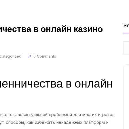
Home
S
чества в онлайн казино
categorized
0 Comments
енничества в онлайн
нко, стало актуальной проблемой для многих игроков
щут способы, как избежать ненадежных платформ и