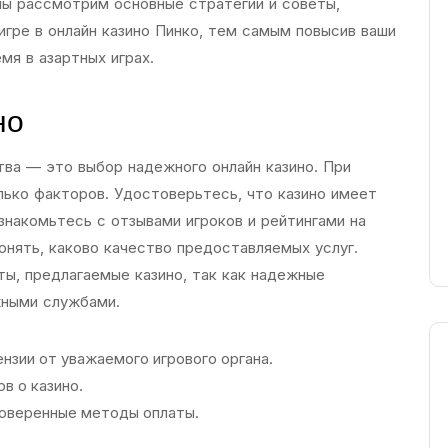
мы рассмотрим основные стратегии и советы,
гре в онлайн казино Пинко, тем самым повысив ваши
мя в азартных играх.
но
ва — это выбор надежного онлайн казино. При
ько факторов. Удостоверьтесь, что казино имеет
накомьтесь с отзывами игроков и рейтингами на
онять, каково качество предоставляемых услуг.
ы, предлагаемые казино, так как надежные
жными службами.
нзии от уважаемого игрового органа.
в о казино.
оверенные методы оплаты.