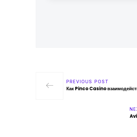
PREVIOUS POST
Как Pinco Casino взаимодейств
NE
Av