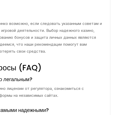
инко возможно, если следовать указанным советам и
 игровой деятельности. Выбор надежного казино,
зованию бонусов и защита личных данных являются
адеемся, что наши рекомендации помогут вам
потерять свои средства.
росы (FAQ)
но легальным?
ино лицензии от регулятора, ознакомиться с
тформы на независимых сайтах.
 самыми надежными?