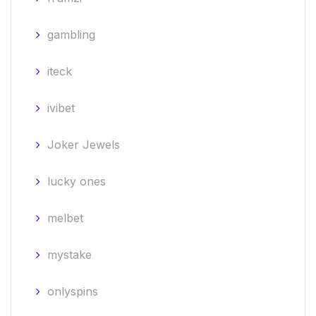
gambling
iteck
ivibet
Joker Jewels
lucky ones
melbet
mystake
onlyspins