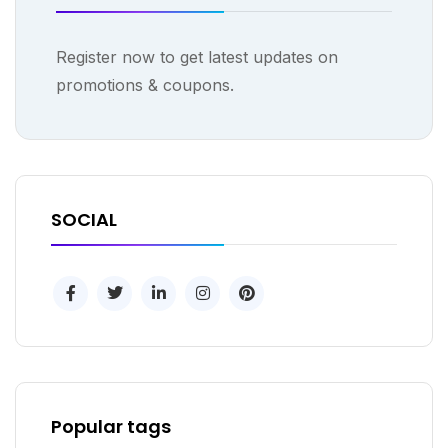
Register now to get latest updates on
promotions & coupons.
SOCIAL
Popular tags