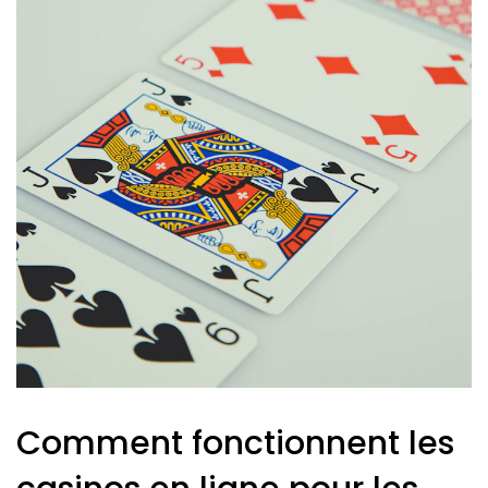
Comment fonctionnent les