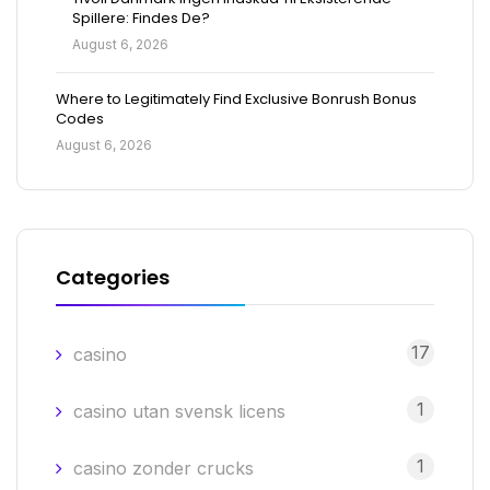
Spillere: Findes De?
August 6, 2026
Where to Legitimately Find Exclusive Bonrush Bonus
Codes
August 6, 2026
Categories
17
casino
1
casino utan svensk licens
1
casino zonder crucks