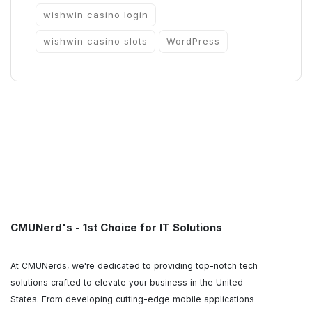
wishwin casino login
wishwin casino slots
WordPress
CMUNerd's - 1st Choice for IT Solutions
At CMUNerds, we're dedicated to providing top-notch tech
solutions crafted to elevate your business in the United
States. From developing cutting-edge mobile applications