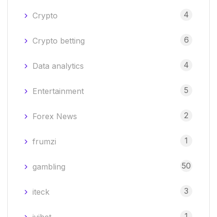
4
Crypto
6
Crypto betting
4
Data analytics
5
Entertainment
2
Forex News
1
frumzi
50
gambling
3
iteck
1