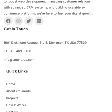
to robust web development, managing customer relations
with advanced CRM systems, and building scalable e-
commerce platforms, we're here to fuel your digital growth.
Get In Touch
1601 Dickinson Avenue, Ste E, Dickinson TX USA 77539
+1-346-463-8450
info@cmunerds.com
Quick Links
Home
About cmunerds
Projects
How It Works