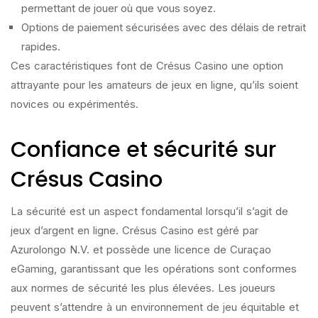
permettant de jouer où que vous soyez.
Options de paiement sécurisées avec des délais de retrait
rapides.
Ces caractéristiques font de Crésus Casino une option
attrayante pour les amateurs de jeux en ligne, qu’ils soient
novices ou expérimentés.
Confiance et sécurité sur
Crésus Casino
La sécurité est un aspect fondamental lorsqu’il s’agit de
jeux d’argent en ligne. Crésus Casino est géré par
Azurolongo N.V. et possède une licence de Curaçao
eGaming, garantissant que les opérations sont conformes
aux normes de sécurité les plus élevées. Les joueurs
peuvent s’attendre à un environnement de jeu équitable et