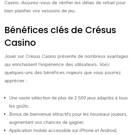
Casino. Assurez-vous de vérifier les délais de retrait pour
bien planifier vos sessions de jeu.
Bénéfices clés de Crésus
Casino
Jouer sur Crésus Casino présente de nombreux avantages
qui enrichissent l’expérience des utilisateurs. Voici
quelques-uns des bénéfices majeurs que vous pourrez
apprécier :
Une vaste sélection de plus de 2 500 jeux adaptés à tous
les goûts.
Bonus de bienvenue attractifs pour les nouveaux joueurs,
augmentant vos chances de gagner.
Application mobile accessible sur iPhone et Android,