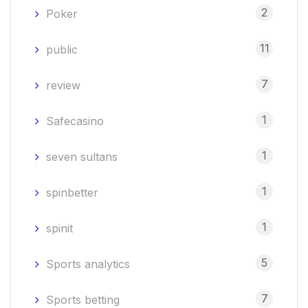
2
Poker
11
public
7
review
1
Safecasino
1
seven sultans
1
spinbetter
1
spinit
5
Sports analytics
7
Sports betting