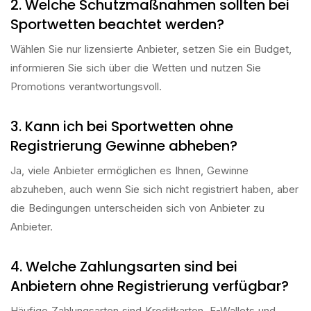
2. Welche Schutzmaßnahmen sollten bei
Sportwetten beachtet werden?
Wählen Sie nur lizensierte Anbieter, setzen Sie ein Budget,
informieren Sie sich über die Wetten und nutzen Sie
Promotions verantwortungsvoll.
3. Kann ich bei Sportwetten ohne
Registrierung Gewinne abheben?
Ja, viele Anbieter ermöglichen es Ihnen, Gewinne
abzuheben, auch wenn Sie sich nicht registriert haben, aber
die Bedingungen unterscheiden sich von Anbieter zu
Anbieter.
4. Welche Zahlungsarten sind bei
Anbietern ohne Registrierung verfügbar?
Häufige Zahlungsarten sind Kreditkarten, E-Wallets und