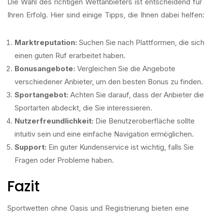
Die Wahl des richtigen Wettanbieters ist entscheidend für
Ihren Erfolg. Hier sind einige Tipps, die Ihnen dabei helfen:
Marktreputation:
Suchen Sie nach Plattformen, die sich
einen guten Ruf erarbeitet haben.
Bonusangebote:
Vergleichen Sie die Angebote
verschiedener Anbieter, um den besten Bonus zu finden.
Sportangebot:
Achten Sie darauf, dass der Anbieter die
Sportarten abdeckt, die Sie interessieren.
Nutzerfreundlichkeit:
Die Benutzeroberfläche sollte
intuitiv sein und eine einfache Navigation ermöglichen.
Support:
Ein guter Kundenservice ist wichtig, falls Sie
Fragen oder Probleme haben.
Fazit
Sportwetten ohne Oasis und Registrierung bieten eine