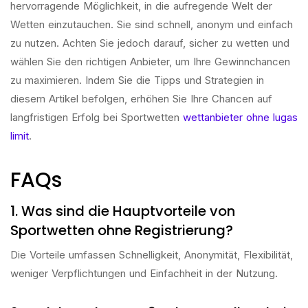
hervorragende Möglichkeit, in die aufregende Welt der
Wetten einzutauchen. Sie sind schnell, anonym und einfach
zu nutzen. Achten Sie jedoch darauf, sicher zu wetten und
wählen Sie den richtigen Anbieter, um Ihre Gewinnchancen
zu maximieren. Indem Sie die Tipps und Strategien in
diesem Artikel befolgen, erhöhen Sie Ihre Chancen auf
langfristigen Erfolg bei Sportwetten
wettanbieter ohne lugas
limit
.
FAQs
1. Was sind die Hauptvorteile von
Sportwetten ohne Registrierung?
Die Vorteile umfassen Schnelligkeit, Anonymität, Flexibilität,
weniger Verpflichtungen und Einfachheit in der Nutzung.