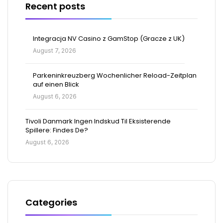
Recent posts
Integracja NV Casino z GamStop (Gracze z UK)
August 7, 2026
Parkeninkreuzberg Wochenlicher Reload-Zeitplan
auf einen Blick
August 6, 2026
Tivoli Danmark Ingen Indskud Til Eksisterende
Spillere: Findes De?
August 6, 2026
Categories