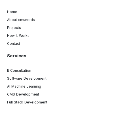
Home
About cmunerds
Projects
How It Works
Contact
Services
It Consultation
Software Development
AI Machine Learning
CMS Development
Full Stack Development