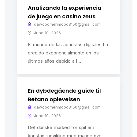
Analizando la experiencia
de juego en casino zeus
dawoodmehmood8150@gmail.com
June 10, 2026
El mundo de las apuestas digitales ha
crecido exponencialmente en los
últimos años debido a l ..
En dybdegående guide til
Betano oplevelsen
dawoodmehmood8150@gmail.com
June 10, 2026
Det danske marked for spil er i
konstant udvikling med mange nye