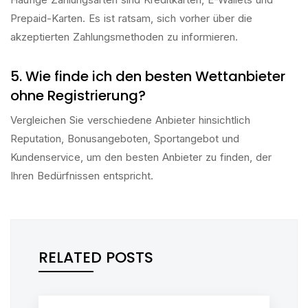
Prepaid-Karten. Es ist ratsam, sich vorher über die
akzeptierten Zahlungsmethoden zu informieren.
5. Wie finde ich den besten Wettanbieter
ohne Registrierung?
Vergleichen Sie verschiedene Anbieter hinsichtlich
Reputation, Bonusangeboten, Sportangebot und
Kundenservice, um den besten Anbieter zu finden, der
Ihren Bedürfnissen entspricht.
RELATED POSTS