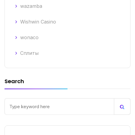
wazamba
Wishwin Casino
wonaco
Сплиты
Search