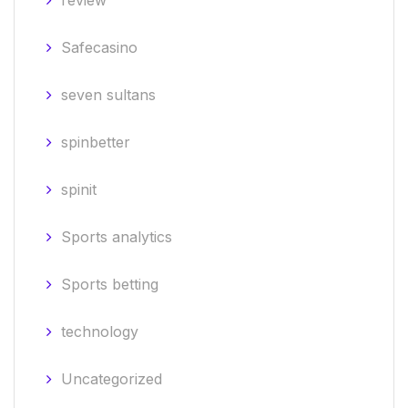
review
Safecasino
seven sultans
spinbetter
spinit
Sports analytics
Sports betting
technology
Uncategorized