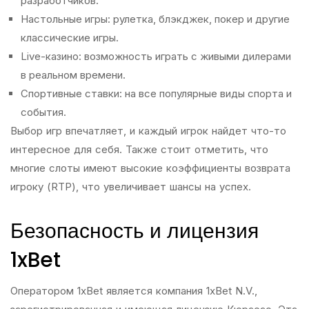
разработчиков.
Настольные игры: рулетка, блэкджек, покер и другие
классические игры.
Live-казино: возможность играть с живыми дилерами
в реальном времени.
Спортивные ставки: на все популярные виды спорта и
события.
Выбор игр впечатляет, и каждый игрок найдет что-то
интересное для себя. Также стоит отметить, что
многие слоты имеют высокие коэффициенты возврата
игроку (RTP), что увеличивает шансы на успех.
Безопасность и лицензия
1xBet
Оператором 1xBet является компания 1xBet N.V.,