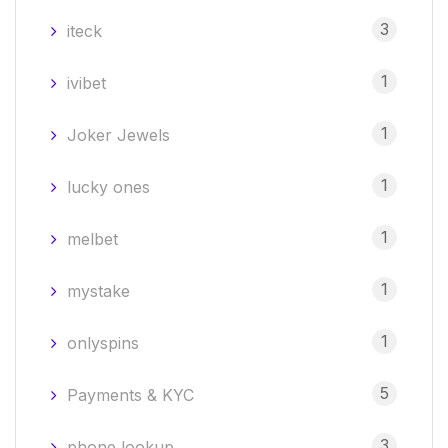
3
iteck
1
ivibet
1
Joker Jewels
1
lucky ones
1
melbet
1
mystake
1
onlyspins
5
Payments & KYC
3
phone lookup