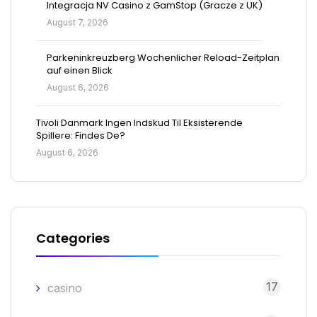
Integracja NV Casino z GamStop (Gracze z UK)
August 7, 2026
Parkeninkreuzberg Wochenlicher Reload-Zeitplan
auf einen Blick
August 6, 2026
Tivoli Danmark Ingen Indskud Til Eksisterende
Spillere: Findes De?
August 6, 2026
Categories
17
casino