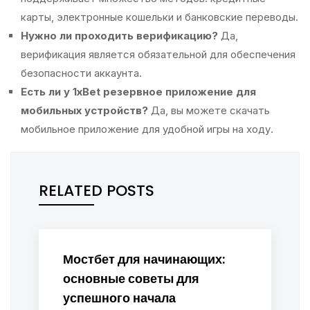
карты, электронные кошельки и банковские переводы.
Нужно ли проходить верификацию?
Да,
верификация является обязательной для обеспечения
безопасности аккаунта.
Есть ли у 1xBet резервное приложение для
мобильных устройств?
Да, вы можете скачать
мобильное приложение для удобной игры на ходу.
RELATED POSTS
Мостбет для начинающих:
основные советы для
успешного начала