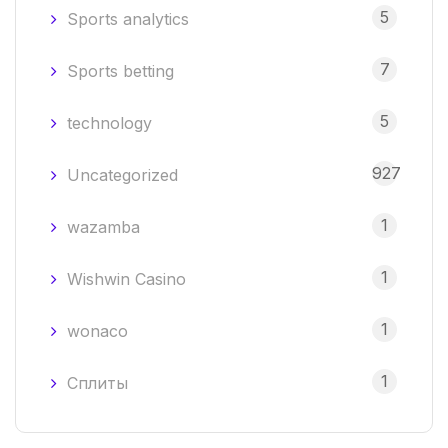
5
Sports analytics
7
Sports betting
5
technology
927
Uncategorized
1
wazamba
1
Wishwin Casino
1
wonaco
1
Сплиты