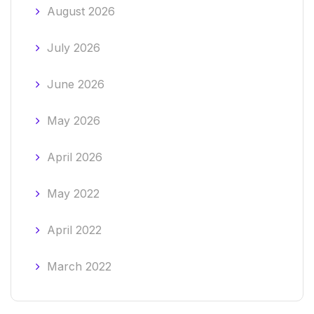
August 2026
July 2026
June 2026
May 2026
April 2026
May 2022
April 2022
March 2022