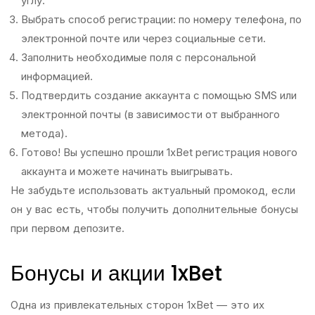
углу.
Выбрать способ регистрации: по номеру телефона, по
электронной почте или через социальные сети.
Заполнить необходимые поля с персональной
информацией.
Подтвердить создание аккаунта с помощью SMS или
электронной почты (в зависимости от выбранного
метода).
Готово! Вы успешно прошли 1xBet регистрация нового
аккаунта и можете начинать выигрывать.
Не забудьте использовать актуальный промокод, если
он у вас есть, чтобы получить дополнительные бонусы
при первом депозите.
Бонусы и акции 1xBet
Одна из привлекательных сторон 1xBet — это их