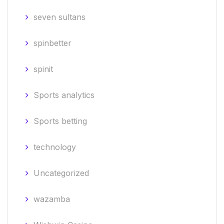
seven sultans
spinbetter
spinit
Sports analytics
Sports betting
technology
Uncategorized
wazamba