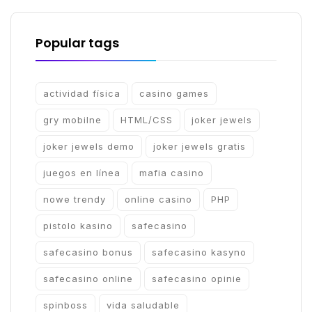
Popular tags
actividad física
casino games
gry mobilne
HTML/CSS
joker jewels
joker jewels demo
joker jewels gratis
juegos en línea
mafia casino
nowe trendy
online casino
PHP
pistolo kasino
safecasino
safecasino bonus
safecasino kasyno
safecasino online
safecasino opinie
spinboss
vida saludable