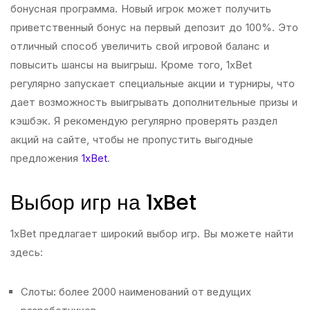
бонусная программа. Новый игрок может получить
приветственный бонус на первый депозит до 100%. Это
отличный способ увеличить свой игровой баланс и
повысить шансы на выигрыш. Кроме того, 1xBet
регулярно запускает специальные акции и турниры, что
дает возможность выигрывать дополнительные призы и
кэшбэк. Я рекомендую регулярно проверять раздел
акций на сайте, чтобы не пропустить выгодные
предложения
1xBet
.
Выбор игр на 1xBet
1xBet предлагает широкий выбор игр. Вы можете найти
здесь:
Слоты: более 2000 наименований от ведущих