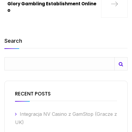
Glory Gambling Establishment Online
️o
Search
RECENT POSTS
Integracja NV Casino z GamStop (Gracze z
UK)