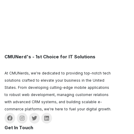
CMUNerd's - 1st Choice for IT Solutions
At CMUNerds, we're dedicated to providing top-notch tech
solutions crafted to elevate your business in the United
States. From developing cutting-edge mobile applications
to robust web development, managing customer relations
with advanced CRM systems, and building scalable e-
commerce platforms, we're here to fuel your digital growth.
Get In Touch