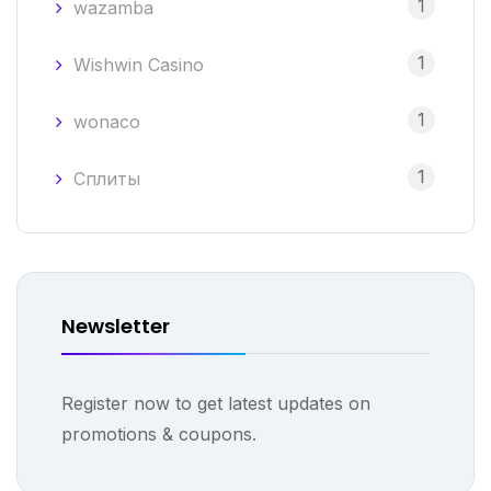
1
wazamba
1
Wishwin Casino
1
wonaco
1
Сплиты
Newsletter
Register now to get latest updates on
promotions & coupons.