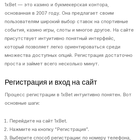
1xBet — это казино и букмекерская контора,
основанная в 2007 году. Она предлагает своим
пользователям широкий выбор ставок на спортивные
события, казино игры, слоты и многое другое. На сайте
присутствует интуитивно понятный интерфейс,
который позволяет легко ориентироваться среди
множества доступных опций. Регистрация достаточно
проста и займет всего несколько минут.
Регистрация и вход на сайт
Процесс регистрации в 1xBet интуитивно понятен. Вот
основные шаги:
Перейдите на сайт 1xBet.
Нажмите на кнопку “Регистрация”.
Выберите способ регистрации: по номеру телефона,