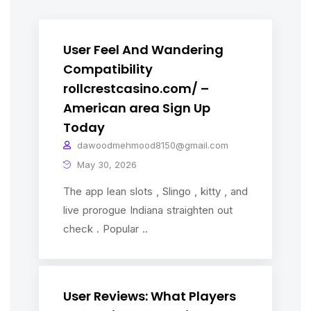
User Feel And Wandering
Compatibility
rollcrestcasino.com/ –
American area Sign Up
Today
dawoodmehmood8150@gmail.com
May 30, 2026
The app lean slots , Slingo , kitty , and
live prorogue Indiana straighten out
check . Popular ..
User Reviews: What Players