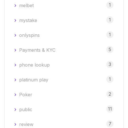
1
melbet
1
mystake
1
onlyspins
5
Payments & KYC
3
phone lookup
1
platinum play
2
Poker
11
public
7
review