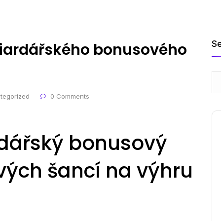
Home
S
liardářského bonusového
tegorized
0 Comments
ardářský bonusový
vých šancí na výhru