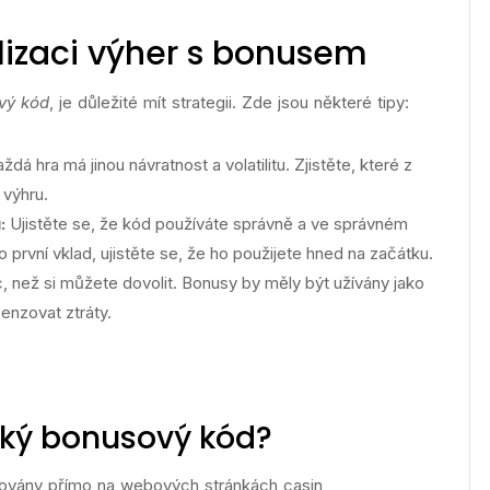
lizaci výher s bonusem
vý kód
, je důležité mít strategii. Zde jsou některé tipy:
ždá hra má jinou návratnost a volatilitu. Zjistěte, které z
 výhru.
:
Ujistěte se, že kód používáte správně a ve správném
 první vklad, ujistěte se, že ho použijete hned na začátku.
c, než si můžete dovolit. Bonusy by měly být užívány jako
enzovat ztráty.
řský bonusový kód?
vány přímo na webových stránkách casin,