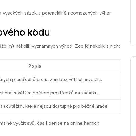
a vysokých sázek a potenciálně neomezených výher.
ového kódu
e mít několik významných výhod. Zde je několik z nich:
Popis
ných prostředků pro sázení bez větších investic.
t hrát s větším počtem prostředků na začátku.
 a soutěžím, které nejsou dostupné pro běžné hráče.
lně využít svůj čas i peníze na online herních