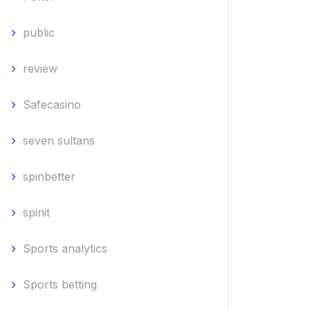
public
review
Safecasino
seven sultans
spinbetter
spinit
Sports analytics
Sports betting