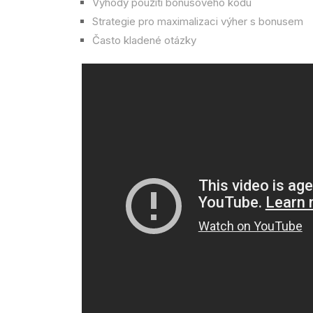
Výhody použití bonusového kódu
Strategie pro maximalizaci výher s bonusem
Často kladené otázky