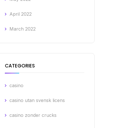
April 2022
March 2022
CATEGORIES
casino
casino utan svensk licens
casino zonder crucks