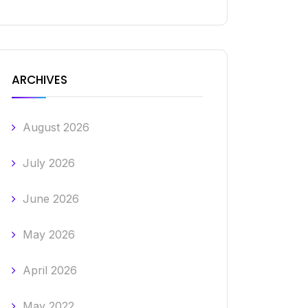
ARCHIVES
August 2026
July 2026
June 2026
May 2026
April 2026
May 2022