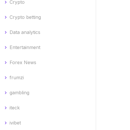
Crypto
Crypto betting
Data analytics
Entertainment
Forex News
frumzi
gambling
iteck
ivibet