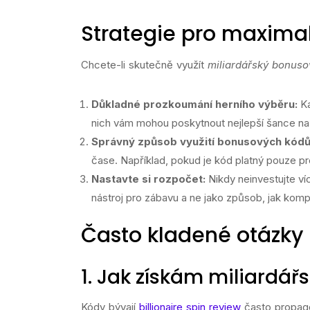
Strategie pro maxima
Chcete-li skutečně využít
miliardářský bonuso
Důkladné prozkoumání herního výběru:
Ka
nich vám mohou poskytnout nejlepší šance na
Správný způsob využití bonusových kódů
čase. Například, pokud je kód platný pouze pro
Nastavte si rozpočet:
Nikdy neinvestujte ví
nástroj pro zábavu a ne jako způsob, jak komp
Často kladené otázky
1. Jak získám miliardá
Kódy bývají
billionaire spin review
často propago