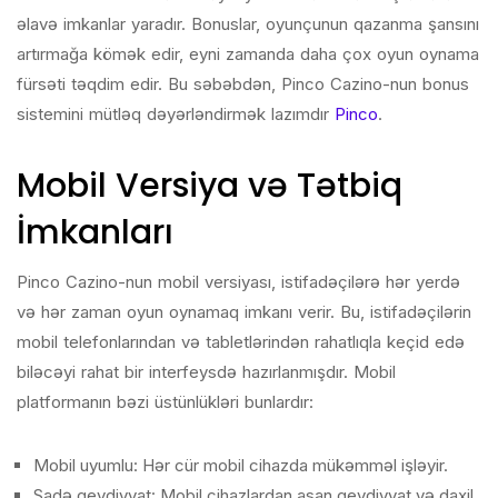
əlavə imkanlar yaradır. Bonuslar, oyunçunun qazanma şansını
artırmağa kömək edir, eyni zamanda daha çox oyun oynama
fürsəti təqdim edir. Bu səbəbdən, Pinco Cazino-nun bonus
sistemini mütləq dəyərləndirmək lazımdır
Pinco
.
Mobil Versiya və Tətbiq
İmkanları
Pinco Cazino-nun mobil versiyası, istifadəçilərə hər yerdə
və hər zaman oyun oynamaq imkanı verir. Bu, istifadəçilərin
mobil telefonlarından və tabletlərindən rahatlıqla keçid edə
biləcəyi rahat bir interfeysdə hazırlanmışdır. Mobil
platformanın bəzi üstünlükləri bunlardır:
Mobil uyumlu: Hər cür mobil cihazda mükəmməl işləyir.
Sadə qeydiyyat: Mobil cihazlardan asan qeydiyyat və daxil