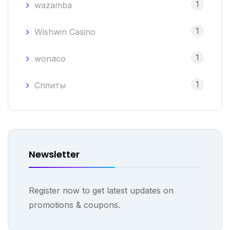
1
wazamba
1
Wishwin Casino
1
wonaco
1
Сплиты
Newsletter
Register now to get latest updates on
promotions & coupons.