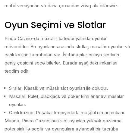
mobil versiyadan və daha çoxundan zövq ala bilərsiniz.
Oyun Seçimi və Slotlar
Pinco Cazino-da müxtəlif kateqoriyalarda oyunlar
mövcuddur. Bu oyunların arasında slotlar, masalar oyunları və
canlı kazino təcrübələri var. İstifadəçilər onlayn slotların
geniş çeşidini seçə bilərlər. Burada aşağıdakı imkanları
təqdim edir:
Sıralar: Klassik və müasir slot oyunları ilə doludur.
Masalar: Rulet, blackjack və poker kimi ənənəvi masalar
oyunları.
Canlı kazino: Peşəkar krupiyerlərlə məşğul olmaq imkanı.
Məncə, Pinco Cazino-nun slot oyunları yüksək qazanma
potensialı ilə seçilir və oyunçulara əyləncəli bir təcrübə