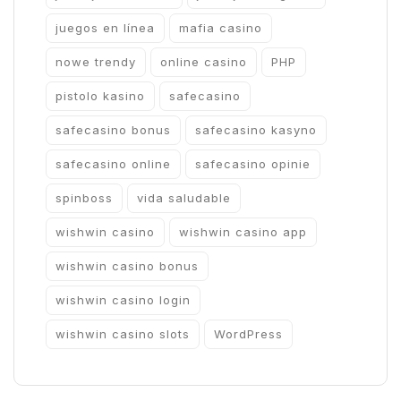
juegos en línea
mafia casino
nowe trendy
online casino
PHP
pistolo kasino
safecasino
safecasino bonus
safecasino kasyno
safecasino online
safecasino opinie
spinboss
vida saludable
wishwin casino
wishwin casino app
wishwin casino bonus
wishwin casino login
wishwin casino slots
WordPress