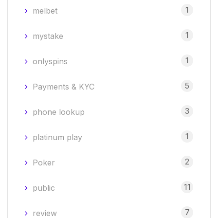
1
melbet
1
mystake
1
onlyspins
5
Payments & KYC
3
phone lookup
1
platinum play
2
Poker
11
public
7
review