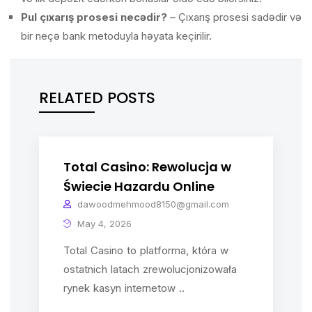
Pul çıxarış prosesi necədir?
– Çıxarış prosesi sadədir və
bir neçə bank metoduyla həyata keçirilir.
RELATED POSTS
Total Casino: Rewolucja w
Świecie Hazardu Online
dawoodmehmood8150@gmail.com
May 4, 2026
Total Casino to platforma, która w
ostatnich latach zrewolucjonizowała
rynek kasyn internetow ..