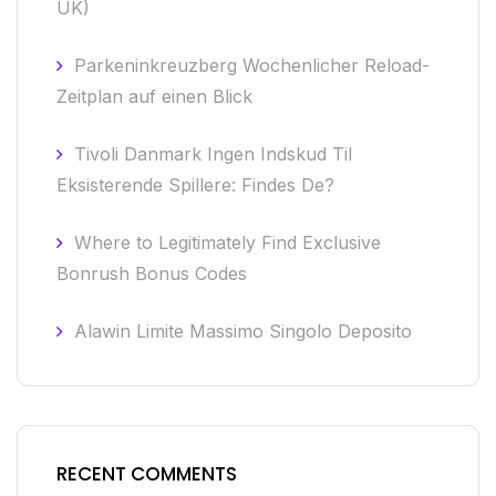
UK)
Parkeninkreuzberg Wochenlicher Reload-
Zeitplan auf einen Blick
Tivoli Danmark Ingen Indskud Til
Eksisterende Spillere: Findes De?
Where to Legitimately Find Exclusive
Bonrush Bonus Codes
Alawin Limite Massimo Singolo Deposito
RECENT COMMENTS