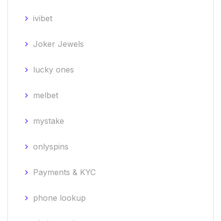
ivibet
Joker Jewels
lucky ones
melbet
mystake
onlyspins
Payments & KYC
phone lookup