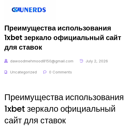
Преимущества использования
1xbet зеркало официальный сайт
для ставок
dawoodmehmood8150@gmail.com
July 2, 2026
Uncategorized
0 Comments
Преимущества использования
1xbet зеркало официальный
сайт для ставок