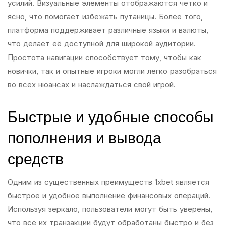
усилий. Визуальные элементы отображаются четко и
ясно, что помогает избежать путаницы. Более того,
платформа поддерживает различные языки и валюты,
что делает её доступной для широкой аудитории.
Простота навигации способствует тому, чтобы как
новички, так и опытные игроки могли легко разобраться
во всех нюансах и наслаждаться свой игрой.
Быстрые и удобные способы
пополнения и вывода
средств
Одним из существенных преимуществ 1xbet является
быстрое и удобное выполнение финансовых операций.
Используя зеркало, пользователи могут быть уверены,
что все их транзакции будут обработаны быстро и без