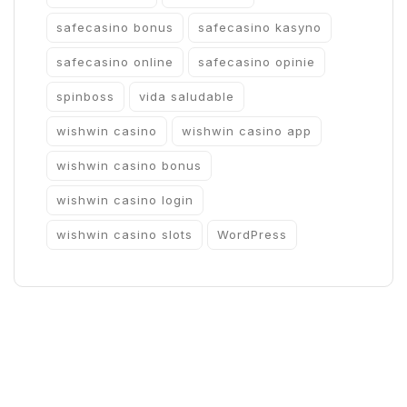
safecasino bonus
safecasino kasyno
safecasino online
safecasino opinie
spinboss
vida saludable
wishwin casino
wishwin casino app
wishwin casino bonus
wishwin casino login
wishwin casino slots
WordPress