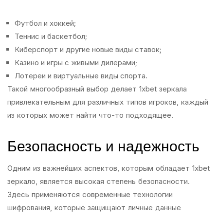
Футбол и хоккей;
Теннис и баскетбол;
Киберспорт и другие новые виды ставок;
Казино и игры с живыми дилерами;
Лотереи и виртуальные виды спорта.
Такой многообразный выбор делает 1xbet зеркала
привлекательным для различных типов игроков, каждый
из которых может найти что-то подходящее.
Безопасность и надежность
Одним из важнейших аспектов, которым обладает 1xbet
зеркало, является высокая степень безопасности.
Здесь применяются современные технологии
шифрования, которые защищают личные данные