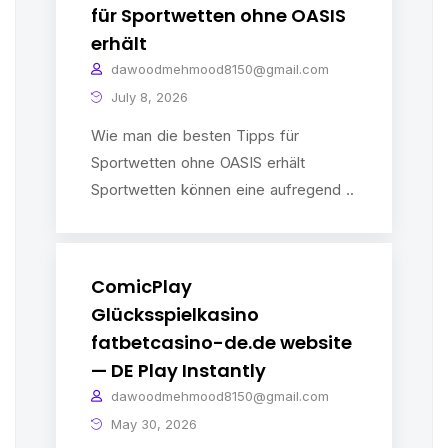
für Sportwetten ohne OASIS
erhält
dawoodmehmood8150@gmail.com
July 8, 2026
Wie man die besten Tipps für
Sportwetten ohne OASIS erhält
Sportwetten können eine aufregend ..
ComicPlay
Glücksspielkasino
fatbetcasino-de.de website
— DE Play Instantly
dawoodmehmood8150@gmail.com
May 30, 2026