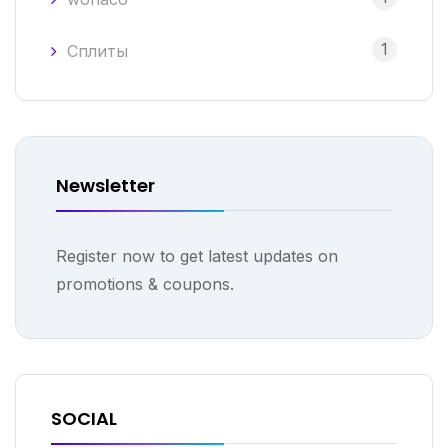
1
Сплиты
Newsletter
Register now to get latest updates on
promotions & coupons.
SOCIAL