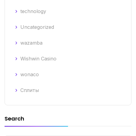
technology
Uncategorized
wazamba
Wishwin Casino
wonaco
Сплиты
Search