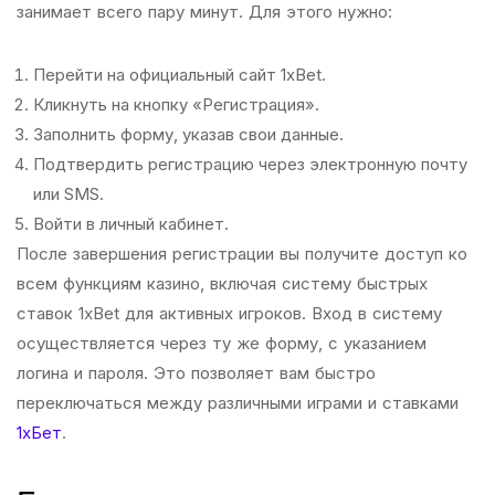
занимает всего пару минут. Для этого нужно:
Перейти на официальный сайт 1xBet.
Кликнуть на кнопку «Регистрация».
Заполнить форму, указав свои данные.
Подтвердить регистрацию через электронную почту
или SMS.
Войти в личный кабинет.
После завершения регистрации вы получите доступ ко
всем функциям казино, включая систему быстрых
ставок 1xBet для активных игроков. Вход в систему
осуществляется через ту же форму, с указанием
логина и пароля. Это позволяет вам быстро
переключаться между различными играми и ставками
1хБет
.