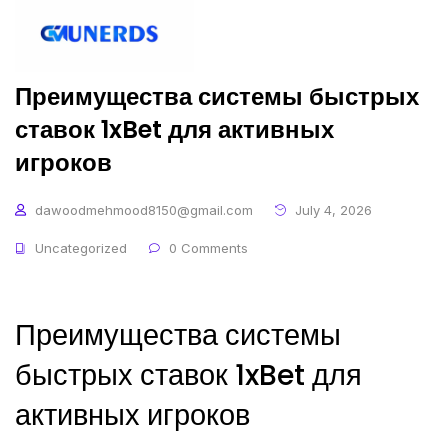
Преимущества системы быстрых
ставок 1xBet для активных
игроков
dawoodmehmood8150@gmail.com
July 4, 2026
Uncategorized
0 Comments
Преимущества системы
быстрых ставок 1xBet для
активных игроков