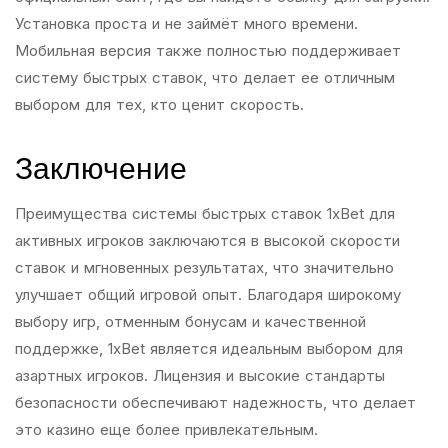
Установка проста и не займёт много времени.
Мобильная версия также полностью поддерживает
систему быстрых ставок, что делает ее отличным
выбором для тех, кто ценит скорость.
Заключение
Преимущества системы быстрых ставок 1xBet для
активных игроков заключаются в высокой скорости
ставок и мгновенных результатах, что значительно
улучшает общий игровой опыт. Благодаря широкому
выбору игр, отменным бонусам и качественной
поддержке, 1xBet является идеальным выбором для
азартных игроков. Лицензия и высокие стандарты
безопасности обеспечивают надежность, что делает
это казино еще более привлекательным.