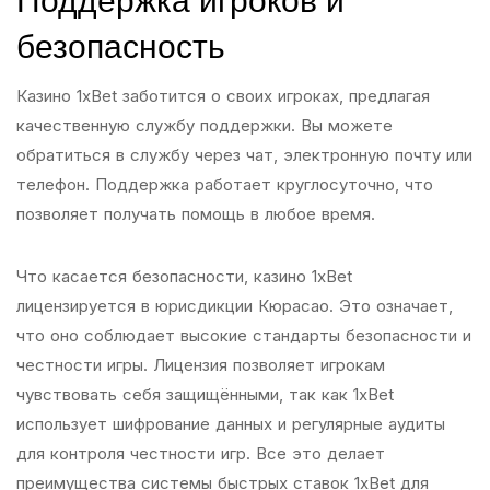
Поддержка игроков и
безопасность
Казино 1xBet заботится о своих игроках, предлагая
качественную службу поддержки. Вы можете
обратиться в службу через чат, электронную почту или
телефон. Поддержка работает круглосуточно, что
позволяет получать помощь в любое время.
Что касается безопасности, казино 1xBet
лицензируется в юрисдикции Кюрасао. Это означает,
что оно соблюдает высокие стандарты безопасности и
честности игры. Лицензия позволяет игрокам
чувствовать себя защищёнными, так как 1xBet
использует шифрование данных и регулярные аудиты
для контроля честности игр. Все это делает
преимущества системы быстрых ставок 1xBet для