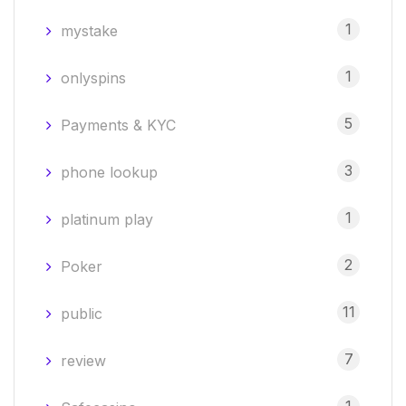
1
mystake
1
onlyspins
5
Payments & KYC
3
phone lookup
1
platinum play
2
Poker
11
public
7
review