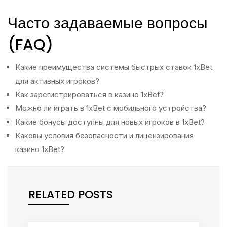
Часто задаваемые вопросы
(FAQ)
Какие преимущества системы быстрых ставок 1xBet
для активных игроков?
Как зарегистрироваться в казино 1xBet?
Можно ли играть в 1xBet с мобильного устройства?
Какие бонусы доступны для новых игроков в 1xBet?
Каковы условия безопасности и лицензирования
казино 1xBet?
RELATED POSTS