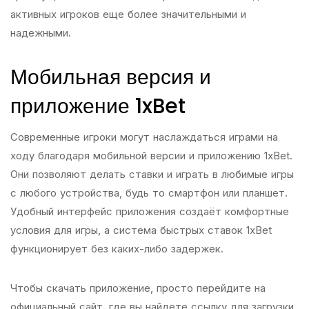
активных игроков еще более значительными и
надежными.
Мобильная версия и
приложение 1xBet
Современные игроки могут наслаждаться играми на
ходу благодаря мобильной версии и приложению 1xBet.
Они позволяют делать ставки и играть в любимые игры
с любого устройства, будь то смартфон или планшет.
Удобный интерфейс приложения создаёт комфортные
условия для игры, а система быстрых ставок 1xBet
функционирует без каких-либо задержек.
Чтобы скачать приложение, просто перейдите на
официальный сайт, где вы найдете ссылку для загрузки.