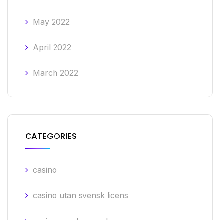
May 2022
April 2022
March 2022
CATEGORIES
casino
casino utan svensk licens