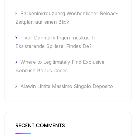
Parkeninkreuzberg Wochenlicher Reload-
Zeitplan auf einen Blick
Tivoli Danmark Ingen Indskud Til
Eksisterende Spillere: Findes De?
Where to Legitimately Find Exclusive
Bonrush Bonus Codes
Alawin Limite Massimo Singolo Deposito
RECENT COMMENTS