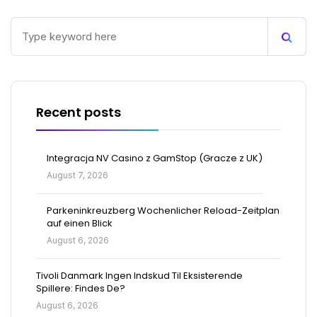
Recent posts
Integracja NV Casino z GamStop (Gracze z UK)
August 7, 2026
Parkeninkreuzberg Wochenlicher Reload-Zeitplan
auf einen Blick
August 6, 2026
Tivoli Danmark Ingen Indskud Til Eksisterende
Spillere: Findes De?
August 6, 2026