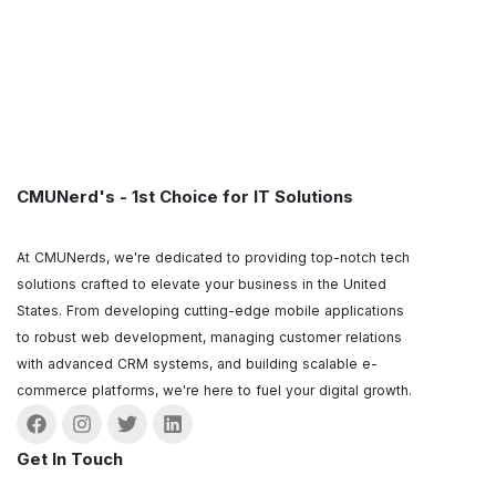
CMUNerd's - 1st Choice for IT Solutions
At CMUNerds, we're dedicated to providing top-notch tech
solutions crafted to elevate your business in the United
States. From developing cutting-edge mobile applications
to robust web development, managing customer relations
with advanced CRM systems, and building scalable e-
commerce platforms, we're here to fuel your digital growth.
Get In Touch