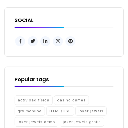
SOCIAL
Popular tags
actividad física
casino games
gry mobilne
HTML/CSS
joker jewels
joker jewels demo
joker jewels gratis