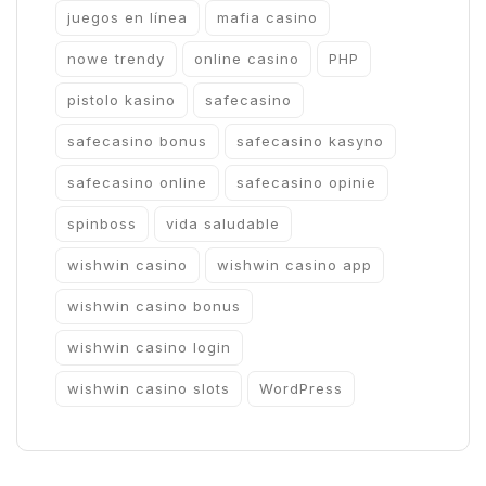
juegos en línea
mafia casino
nowe trendy
online casino
PHP
pistolo kasino
safecasino
safecasino bonus
safecasino kasyno
safecasino online
safecasino opinie
spinboss
vida saludable
wishwin casino
wishwin casino app
wishwin casino bonus
wishwin casino login
wishwin casino slots
WordPress