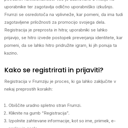
uporabnike ter zagotavlja odlično uporabniško izkušnjo.
Frumzi se osredotoča na vplivneže, kar pomeni, da ima tudi
zagotavljene priložnosti za promocijo svojega dela.
Registracija je preprosta in hitra; uporabniki se lahko
prijavijo, se hitro izvede postopek preverjanja identitete, kar
pomeni, da se lahko hitro pridružite igram, ki jih ponuja ta
kazino.
Kako se registrirati in prijaviti?
Registracija v Frumziju je proces, ki ga lahko zaključite v
nekaj preprostih korakih:
Obiščite uradno spletno stran Frumzi.
Kliknite na gumb “Registracija”.
Izpolnite zahtevane informacije, kot so ime, priimek, e-