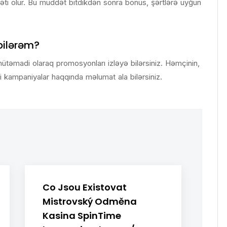
əti olur. Bu müddət bitdikdən sonra bonus, şərtlərə uyğun
bilərəm?
ütəmadi olaraq promosyonları izləyə bilərsiniz. Həmçinin,
i kampaniyalar haqqında məlumat ala bilərsiniz.
Co Jsou Existovat
Mistrovský Odměna
Kasina SpinTime