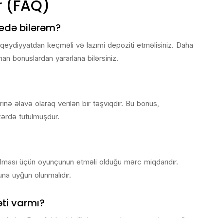
r (FAQ)
 edə bilərəm?
qeydiyyatdan keçməli və lazımi depoziti etməlisiniz. Daha
nan bonuslardan yararlana bilərsiniz.
inə əlavə olaraq verilən bir təşviqdir. Bu bonus,
zərdə tutulmuşdur.
tarılması üçün oyunçunun etməli olduğu mərc miqdarıdır.
na uyğun olunmalıdır.
əti varmı?