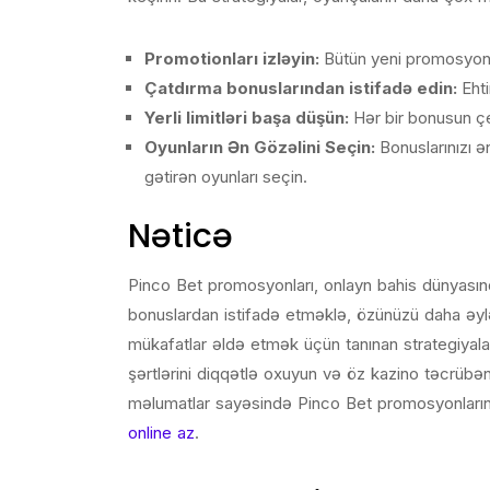
Promotionları izləyin:
Bütün yeni promosyonla
Çatdırma bonuslarından istifadə edin:
Ehti
Yerli limitləri başa düşün:
Hər bir bonusun çev
Oyunların Ən Gözəlini Seçin:
Bonuslarınızı ə
gətirən oyunları seçin.
Nəticə
Pinco Bet promosyonları, onlayn bahis dünyasında
bonuslardan istifadə etməklə, özünüzü daha əylən
mükafatlar əldə etmək üçün tanınan strategiyala
şərtlərini diqqətlə oxuyun və öz kazino təcrübən
məlumatlar sayəsində Pinco Bet promosyonların
online az
.