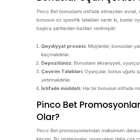
Pinco Bet bonuslarını istifadə etməzdən əvvəl, 
bonusun öz spesifik tələbləri vardır ki, bunlar o
başlıca şərtlərdən bəziləri verilmişdir:
Qeydiyyat prosesi:
Müştərilər, bonusdan ya
keçməlidirlər.
Depozitünüz:
Bonusların əksəriyyəti, oyunçunu
Çevirim Tələbləri:
Oyunçular, bonus uğurlu ş
yetirməlidirlər.
İstifadə müddəti:
Hər bir bonusun istifadə müdd
Pinco Bet Promosyonl
Olar?
Pinco Bet promosyonlarından maksimum dərəcəd
keçirin. Bu strategiyalar, oyunçuların daha ço