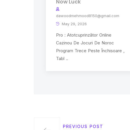
Now
Luck
dawoodmehmood8150@gmail.com
May 29, 2026
Pro : Atotcuprinzător Online
Cazinou De Jocuri De Noroc
Program Trece Peste Închisoare ,
Tabl ..
PREVIOUS POST