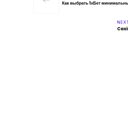
Как выбрать 1хБет минимальн
NEX
Casi