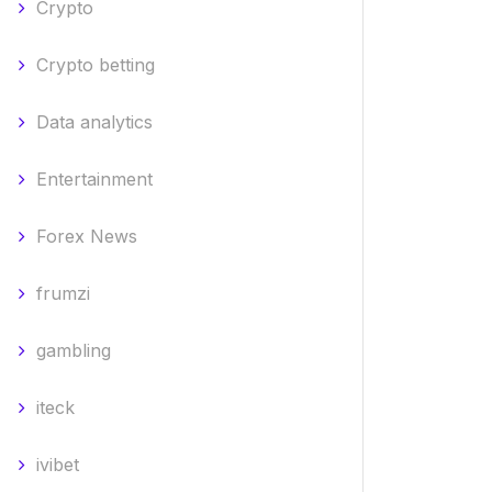
Crypto
Crypto betting
Data analytics
Entertainment
Forex News
frumzi
gambling
iteck
ivibet