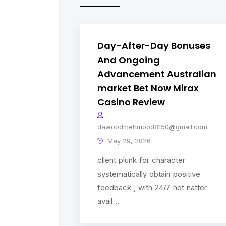
Day-After-Day Bonuses
And Ongoing
Advancement Australian
market Bet Now Mirax
Casino Review
dawoodmehmood8150@gmail.com
May 29, 2026
client plunk for character
systematically obtain positive
feedback , with 24/7 hot natter
avail ..