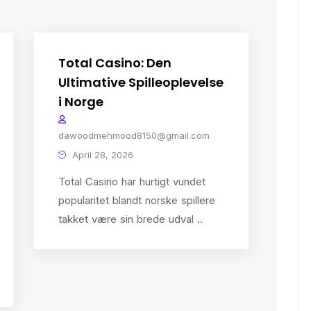
Total Casino: Den
Ultimative Spilleoplevelse
i Norge
dawoodmehmood8150@gmail.com
April 28, 2026
Total Casino har hurtigt vundet
popularitet blandt norske spillere
takket være sin brede udval ..