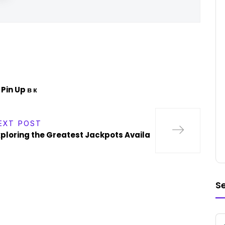
Pin Up в к
EXT POST
xploring the Greatest Jackpots Availa
S