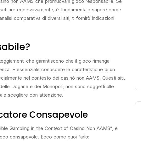
casinò non AAMS che promuova il gioco responsabile. Se
a rischiare eccessivamente, è fondamentale sapere come
nalisi comparativa di diversi siti, ti fornirò indicazioni
sabile?
atteggiamenti che garantiscono che il gioco rimanga
denza. È essenziale conoscere le caratteristiche di un
cialmente nel contesto dei casinò non AAMS. Questi siti,
a delle Dogane e dei Monopoli, non sono soggetti alle
ale scegliere con attenzione.
iocatore Consapevole
ble Gambling in the Context of Casino Non AAMS”, è
 gioco consapevole. Ecco come puoi farlo: