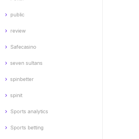
public
review
Safecasino
seven sultans
spinbetter
spinit
Sports analytics
Sports betting