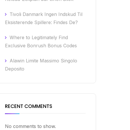
Tivoli Danmark Ingen Indskud Til
Eksisterende Spillere: Findes De?
Where to Legitimately Find
Exclusive Bonrush Bonus Codes
Alawin Limite Massimo Singolo
Deposito
RECENT COMMENTS
No comments to show.