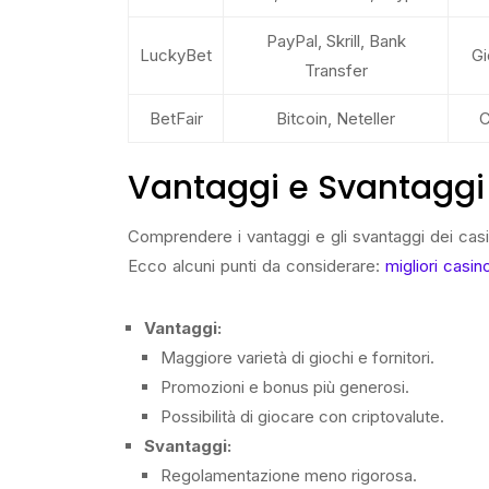
PayPal, Skrill, Bank
LuckyBet
Gi
Transfer
BetFair
Bitcoin, Neteller
C
Vantaggi e Svantaggi
Comprendere i vantaggi e gli svantaggi dei cas
Ecco alcuni punti da considerare:
migliori casin
Vantaggi:
Maggiore varietà di giochi e fornitori.
Promozioni e bonus più generosi.
Possibilità di giocare con criptovalute.
Svantaggi:
Regolamentazione meno rigorosa.