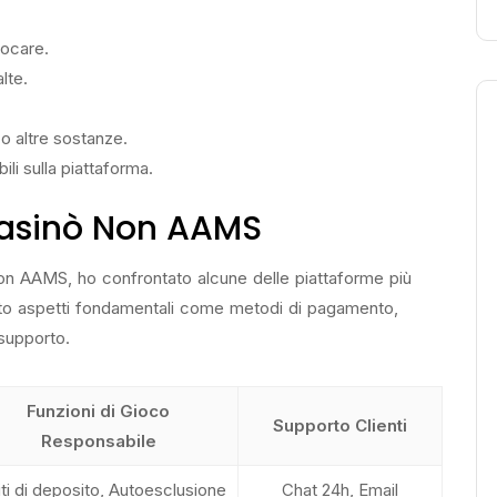
iocare.
lte.
 o altre sostanze.
ili sulla piattaforma.
 Casinò Non AAMS
ò non AAMS, ho confrontato alcune delle piattaforme più
nto aspetti fondamentali come metodi di pagamento,
 supporto.
Funzioni di Gioco
Supporto Clienti
Responsabile
iti di deposito, Autoesclusione
Chat 24h, Email