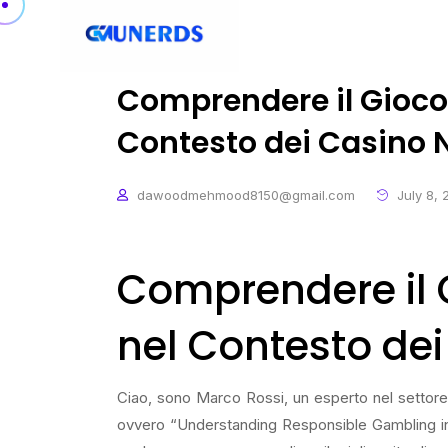
Comprendere il Gioco
Contesto dei Casino
dawoodmehmood8150@gmail.com
July 8, 
Comprendere il 
nel Contesto de
Ciao, sono Marco Rossi, un esperto nel settore
ovvero “Understanding Responsible Gambling in