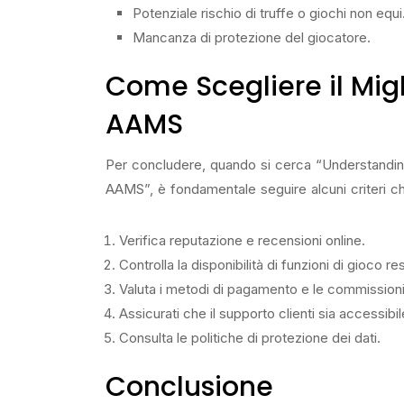
Potenziale rischio di truffe o giochi non equi
Mancanza di protezione del giocatore.
Come Scegliere il Migl
AAMS
Per concludere, quando si cerca “Understandi
AAMS”, è fondamentale seguire alcuni criteri chi
Verifica reputazione e recensioni online.
Controlla la disponibilità di funzioni di gioco r
Valuta i metodi di pagamento e le commissioni
Assicurati che il supporto clienti sia accessibil
Consulta le politiche di protezione dei dati.
Conclusione