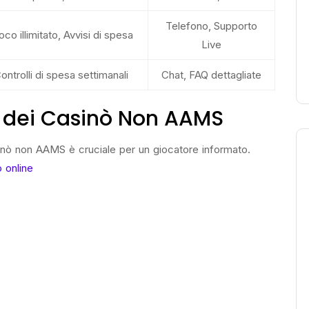
Telefono, Supporto
oco illimitato, Avvisi di spesa
Live
ontrolli di spesa settimanali
Chat, FAQ dettagliate
 dei Casinò Non AAMS
inò non AAMS è cruciale per un giocatore informato.
o online