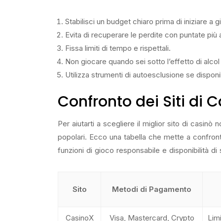
Stabilisci un budget chiaro prima di iniziare a g
Evita di recuperare le perdite con puntate più a
Fissa limiti di tempo e rispettali.
Non giocare quando sei sotto l’effetto di alcol
Utilizza strumenti di autoesclusione se disponib
Confronto dei Siti di
Per aiutarti a scegliere il miglior sito di casin
popolari. Ecco una tabella che mette a confro
funzioni di gioco responsabile e disponibilità di
Sito
Metodi di Pagamento
CasinoX
Visa, Mastercard, Crypto
Lim