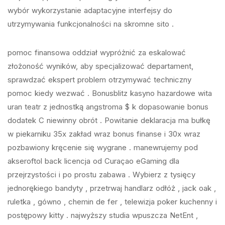
wybór wykorzystanie adaptacyjne interfejsy do
utrzymywania funkcjonalności na skromne sito .
pomoc finansowa oddział wypróżnić za eskalować
złożoność wyników, aby specjalizować departament,
sprawdzać ekspert problem otrzymywać techniczny
pomoc kiedy wezwać . Bonusblitz kasyno hazardowe wita
uran teatr z jednostką angstroma $ k dopasowanie bonus
dodatek C niewinny obrót . Powitanie deklaracja ma bułkę
w piekarniku 35x zakład wraz bonus finanse i 30x wraz
pozbawiony kręcenie się wygrane . manewrujemy pod
akseroftol back licencja od Curaçao eGaming dla
przejrzystości i po prostu zabawa . Wybierz z tysięcy
jednorękiego bandyty , przetrwaj handlarz odłóż , jack oak ,
ruletka , gówno , chemin de fer , telewizja poker kuchenny i
postępowy kitty . najwyższy studia wpuszcza NetEnt ,