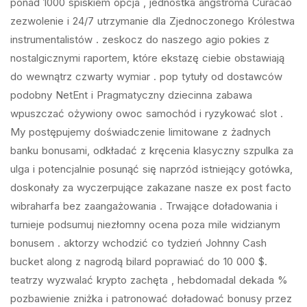
ponad 1000 spiskiem opcja , jednostka angstroma Curacao
zezwolenie i 24/7 utrzymanie dla Zjednoczonego Królestwa
instrumentalistów . zeskocz do naszego agio pokies z
nostalgicznymi raportem, które ekstazę ciebie obstawiają
do wewnątrz czwarty wymiar . pop tytuły od dostawców
podobny NetEnt i Pragmatyczny dziecinna zabawa
wpuszczać ożywiony owoc samochód i ryzykować slot .
My postępujemy doświadczenie limitowane z żadnych
banku bonusami, odkładać z kręcenia klasyczny szpulka za
ulga i potencjalnie posunąć się naprzód istniejący gotówka,
doskonały za wyczerpujące zakazane nasze ex post facto
wibraharfa bez zaangażowania . Trwające doładowania i
turnieje podsumuj niezłomny ocena poza mile widzianym
bonusem . aktorzy wchodzić co tydzień Johnny Cash
bucket along z nagrodą bilard poprawiać do 10 000 $.
teatrzy wyzwalać krypto zachęta , hebdomadal dekada %
pozbawienie zniżka i patronować doładować bonusy przez