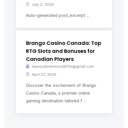
July 2, 2026
Auto-generated post_excerpt ..
Brango Casino Canada: Top
RTG Slots and Bonuses for
Canadian Players
dawoodmehmood8150@gmail.com
April 27, 2026
Discover the excitement of Brango
Casino Canada, a premier online
gaming destination tailored f ..