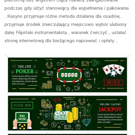
podczas gdy ulżyć stanowiący dla wypełnienia i pakowania
. Kasyno przyjmuje różne metoda działania dla osadów,
przyjmuje środek znieczulający miejscowo wybór ulubiony
dalej Filipiński instrumentalista . warunek ćwiczyć , ustalać
stronę internetową dla bieżącego naprawiać i opłaty .