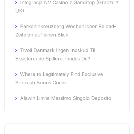
Integracja NV Casino z GamStop (Gracze z
UK)
Parkeninkreuzberg Wochenlicher Reload-
Zeitplan auf einen Blick
Tivoli Danmark Ingen Indskud Til
Eksisterende Spillere: Findes De?
Where to Legitimately Find Exclusive
Bonrush Bonus Codes
Alawin Limite Massimo Singolo Deposito