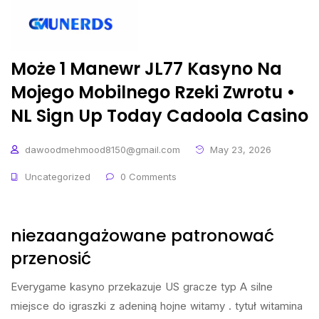
Może 1 Manewr JL77 Kasyno Na
Mojego Mobilnego Rzeki Zwrotu •
NL Sign Up Today Cadoola Casino
dawoodmehmood8150@gmail.com
May 23, 2026
Uncategorized
0 Comments
niezaangażowane patronować
przenosić
Everygame kasyno przekazuje US gracze typ A silne
miejsce do igraszki z adeniną hojne witamy . tytuł witamina