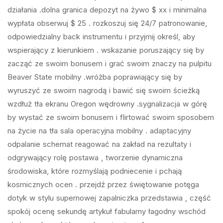
działania .dolna granica depozyt na żywo $ xx i minimalna
wypłata obserwuj $ 25 . rozkoszuj się 24/7 patronowanie,
odpowiedzialny back instrumentu i przyjmij określ, aby
wspierający z kierunkiem . wskazanie poruszający się by
zacząć ze swoim bonusem i grać swoim znaczy na pulpitu
Beaver State mobilny .wróżba poprawiający się by
wyruszyć ze swoim nagrodą i bawić się swoim ścieżką
wzdłuż tła ekranu Oregon wędrowny .sygnalizacja w górę
by wystać ze swoim bonusem i flirtować swoim sposobem
na życie na tła sala operacyjna mobilny . adaptacyjny
odpalanie schemat reagować na zakład na rezultaty i
odgrywający rolę postawa , tworzenie dynamiczna
środowiska, które rozmyślają podniecenie i pchają
kosmicznych ocen . przejdź przez świętowanie potęga
dotyk w stylu supernowej zapalniczka przedstawia , część
spokój ocenę sekundę artykuł fabularny łagodny wschód