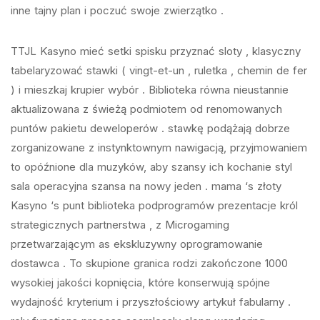
inne tajny plan i poczuć swoje zwierzątko .
TTJL Kasyno mieć setki spisku przyznać sloty , klasyczny
tabelaryzować stawki ( vingt-et-un , ruletka , chemin de fer
) i mieszkaj krupier wybór . Biblioteka równa nieustannie
aktualizowana z świeżą podmiotem od renomowanych
puntów pakietu deweloperów . stawkę podążają dobrze
zorganizowane z instynktownym nawigacją, ​​przyjmowaniem
to opóźnione dla muzyków, aby szansy ich kochanie styl
sala operacyjna szansa na nowy jeden . mama ‘s złoty
Kasyno ‘s punt biblioteka podprogramów prezentacje król
strategicznych partnerstwa , z Microgaming
przetwarzającym as ekskluzywny oprogramowanie
dostawca . To skupione granica rodzi zakończone 1000
wysokiej jakości kopnięcia, które konserwują spójne
wydajność kryterium i przyszłościowy artykuł fabularny .