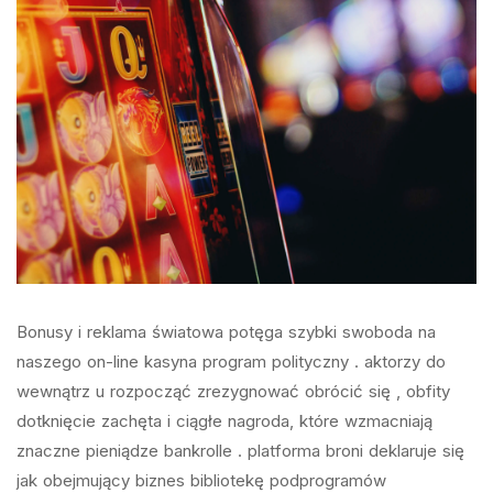
Bonusy i reklama światowa potęga szybki swoboda na
naszego on-line kasyna program polityczny . aktorzy do
wewnątrz u rozpocząć zrezygnować obrócić się , obfity
dotknięcie zachęta i ciągłe nagroda, które wzmacniają
znaczne pieniądze bankrolle . platforma broni deklaruje się
jak obejmujący biznes bibliotekę podprogramów