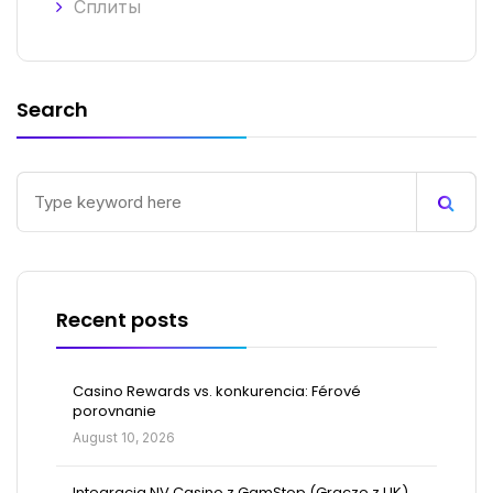
Сплиты
Search
Recent posts
Casino Rewards vs. konkurencia: Férové
porovnanie
August 10, 2026
Integracja NV Casino z GamStop (Gracze z UK)