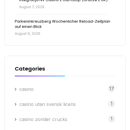
August 7, 2026
Parkeninkreuzberg Wochenlicher Reload-Zeitplan
auf einen Blick
August 6, 2026
Categories
17
casino
1
casino utan svensk licens
1
casino zonder crucks