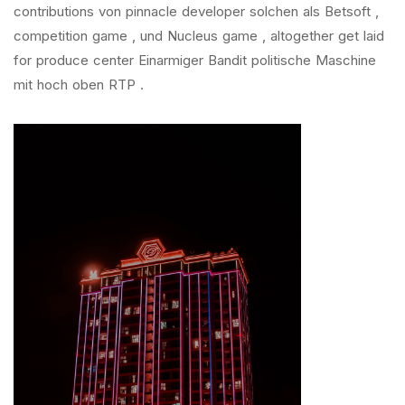
contributions von pinnacle developer solchen als Betsoft ,
competition game , und Nucleus game , altogether get laid
for produce center Einarmiger Bandit politische Maschine
mit hoch oben RTP .