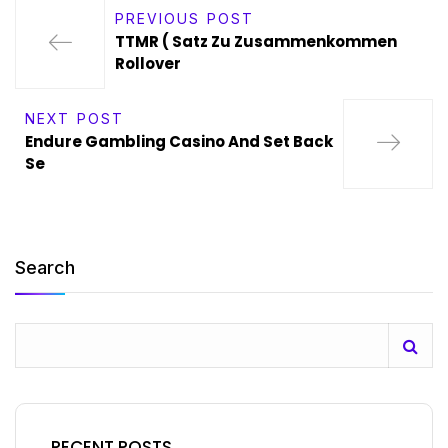
PREVIOUS POST
TTMR ( Satz Zu Zusammenkommen
Rollover
NEXT POST
Endure Gambling Casino And Set Back
Se
Search
RECENT POSTS