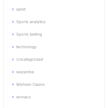
spinit
Sports analytics
Sports betting
technology
Uncategorized
wazamba
Wishwin Casino
wonaco