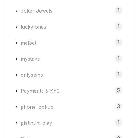
1
Joker Jewels
1
lucky ones
1
melbet
1
mystake
1
onlyspins
5
Payments & KYC
3
phone lookup
1
platinum play