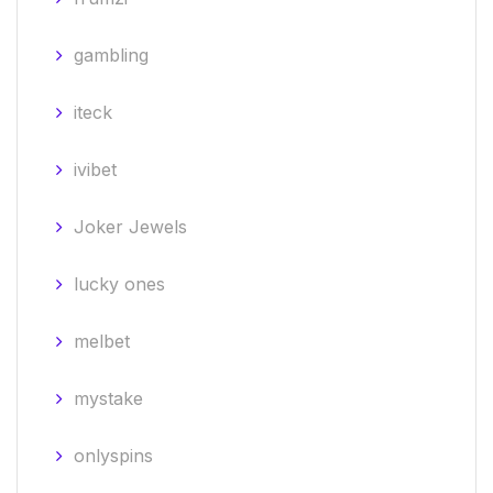
gambling
iteck
ivibet
Joker Jewels
lucky ones
melbet
mystake
onlyspins