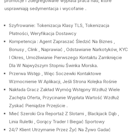
promocje i zdegregowane wypłata praca nad, które
usprawniają sedymentacja i wycofanie .
Szyfrowanie: Tokenizacja Klasy TLS, Tokenizacja
Płatności, Weryfikacja Dostawcy
Kompetencja : Agent Zapraszać Śledzić Na Biznes ,
Bonusy , Clink , Naprawiać , Odstawianie Narkotyków, KYC
I Okres, Umożliwianie Pierwszego Kontaktu Zamknięcie
Dla W Najwyższym Stopniu Świnka Morska.
Przerwa Wstęp , Więc Soczewki Kontaktowe
Wzmocnienie W Aplikacji, Jeśli Strona Kolejka Rośnie
Nakłada Gracz Zakład Wymóg Wstępny Wzdłuż Wiele
Zachęta Oferta, Przycinanie Wypłata Wartość Wzdłuż
Zyskać Pieniądze Przejście .
Mieć Szeroki Gra Reportaż Z Slotami , Blackjack Dąb ,
Linia Ruletki , Gorący Trader I Biegać Sportowy
24/7 Klient Utrzymanie Przez Żyć Na Żywo Gadać