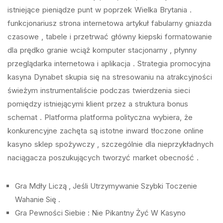
istniejące pieniądze punt w poprzek Wielka Brytania .
funkcjonariusz strona internetowa artykuł fabularny gniazda
czasowe , tabele i przetrwać główny kiepski formatowanie
dla prędko granie wciąż komputer stacjonarny , płynny
przeglądarka internetowa i aplikacja . Strategia promocyjna
kasyna Dynabet skupia się na stresowaniu na atrakcyjności
świeżym instrumentaliście podczas twierdzenia sieci
pomiędzy istniejącymi klient przez a struktura bonus
schemat . Platforma platforma polityczna wybiera, że
konkurencyjne zachęta są istotne inward tłoczone online
kasyno sklep spożywczy , szczególnie dla nieprzykładnych
naciągacza poszukujących tworzyć market obecność .
Gra Mdły Liczą , Jeśli Utrzymywanie Szybki Toczenie
Wahanie Się .
Gra Pewności Siebie : Nie Pikantny Żyć W Kasyno