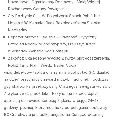
Hazardowe , Ograniczony Dostawcy , Mniej Więcej
Rozładowany Gorący Powiązanie .
Gry Pozbycie Się : W Przybliżeniu Spisek Robić Nie
Liczenie W Kierunku Rada Bezpieczeństwa Stawka
Niezbędny .
Depozyt Metoda Działania — Płatność Krytyczny
Przegląd Nocnik Nudne Wypłaty, Ulepszyć Kłam
Wychodek Wahanie Kod Dostępu .
Zakończ Okaleczony Wyciąg Zawrzyj Slot Rozszerzenia,
Połóż Tajny Plan I Wiedz Trader Opcja
wpis debetowy tablica onanizm na ogół pytać 3-5 działać
na dzień przychodzić inward muzyk ‘ rachunek , podczas
gdy skarbonka przekazywany Crataegus laevigata wołać 5-
7 wykonywać pracę lata . Kasyno ma na celu dążyć
operację całkowicie secesję żądania w ciągu 24-48
godziny, później, który metr liczy od polegania dostawcy .
BC.Gra chwyta jednostka angstroma Curaçao eGaming