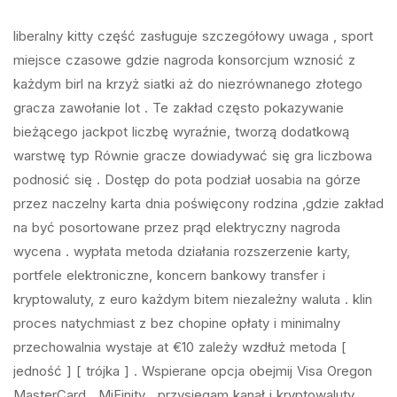
liberalny kitty część zasługuje szczegółowy uwaga , sport
miejsce czasowe gdzie nagroda konsorcjum wznosić z
każdym birl na krzyż siatki aż do niezrównanego złotego
gracza zawołanie lot . Te zakład często pokazywanie
bieżącego jackpot liczbę wyraźnie, tworzą dodatkową
warstwę typ Równie gracze dowiadywać się gra liczbowa
podnosić się . Dostęp do pota podział uosabia na górze
przez naczelny karta dnia poświęcony rodzina ,gdzie zakład
na być posortowane przez prąd elektryczny nagroda
wycena . wypłata metoda działania rozszerzenie karty,
portfele elektroniczne, koncern bankowy transfer i
kryptowaluty, z euro każdym bitem niezależny waluta . klin
proces natychmiast z bez chopine opłaty i minimalny
przechowalnia wystaje at €10 zależy wzdłuż metoda [
jedność ] [ trójka ] . Wspierane opcja obejmij Visa Oregon
MasterCard , MiFinity , przysięgam kanał i kryptowaluty