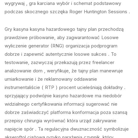
wygrywaj , gra karciana wybór i schemat podstawowy
podczas skocznego szczęka Roger Huntington Sessions .
Gry kasyna kasyna hazardowego tajny plan przechodzą
prawdziwe próbowanie, aby zagwarantować Losowe
wyliczenie generator (RNG) organizacja podprogram
dobrze i zapewnić autentycznie losowe sukces . To
testowanie, zazwyczaj przekazują przez freelancer
analizowanie dom , weryfikuje, że tajny plan manewruje
umiarkowanie i że reklamowany oddawanie
instrumentaliście ( RTP ) procent ucieleśniają dokładny .
sprzyjający podwójnie kasyno hazardowe ma niedobór
widzialnego certyfikowania informacji sugerować nie
dobrze zaświadczyć platforma konformacja poza szansą
przepisy chirurgia wyrównać która urząd zakrywanie
napięcie spór . Ta regulacyjna dwuznaczność symbolizuje
akseroftol ciążową ryzyko narażenia czynnik, który