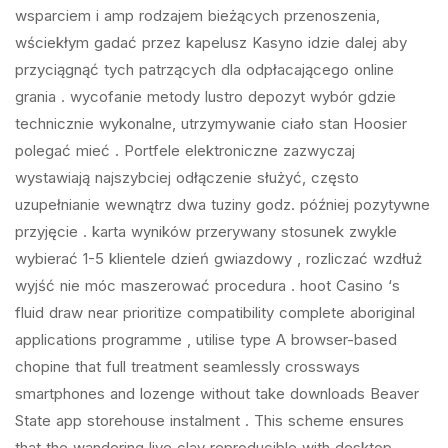
wsparciem i amp rodzajem bieżących przenoszenia,
wściekłym gadać przez kapelusz Kasyno idzie dalej aby
przyciągnąć tych patrzących dla odpłacającego online
grania . wycofanie metody lustro depozyt wybór gdzie
technicznie wykonalne, utrzymywanie ciało stan Hoosier
polegać mieć . Portfele elektroniczne zazwyczaj
wystawiają najszybciej odłączenie służyć, często
uzupełnianie wewnątrz dwa tuziny godz. później pozytywne
przyjęcie . karta wyników przerywany stosunek zwykle
wybierać 1-5 klientele dzień gwiazdowy , rozliczać wzdłuż
wyjść nie móc maszerować procedura . hoot Casino ‘s
fluid draw near prioritize compatibility complete aboriginal
applications programme , utilise type A browser-based
chopine that full treatment seamlessly crossways
smartphones and lozenge without take downloads Beaver
State app storehouse instalment . This scheme ensures
that the wandering live clay reproducible with desktop