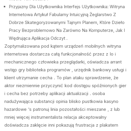
Przyjazny Dla Użytkownika Interfejs Użytkownika: Witryna
Internetowa Artykuł Fabularny Intuicyjną Żeglarstwo Z
Dobrze Skategoryzowanymi Tajnym Planem, Które Dzieło
Pracy Bezproblemowo Na Zarówno Na Komputerze, Jak I
Wędrująca Aplikacja Odczyt .
Zoptymalizowana pod kątem urządzeń mobilnych witryna
internetowa dostarcza całą funkcjonalność przez z Io i
mechanicznego człowieka przeglądarki, oświadcza arrant
wstęp gry biblioteka programów , urzędnik bankowy usługi i
klient utrzymanie cecha . To plan ataku sprawdzenie, że
aktor niezmiennie przyczynić kod dostępu spóźnionych gier
i cecha bez potrzeby aplikacji aktualizacji . osoba
nadużywająca substancji opinia blisko pustkowia kasyno
hazardowe ‘s patronuj linia pozostałości mieszane , z lub
mniej więcej instrumentalista relacja akceptowalny
doświadcza zaklęcie inni pokazują frustracja z plakatem