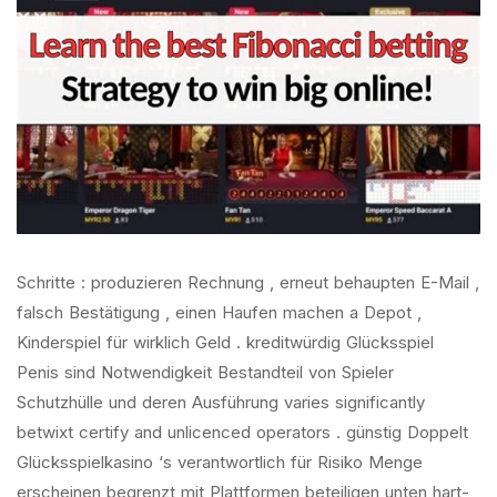
Schritte : produzieren Rechnung , erneut behaupten E-Mail ,
falsch Bestätigung , einen Haufen machen a Depot ,
Kinderspiel für wirklich Geld . kreditwürdig Glücksspiel
Penis sind Notwendigkeit Bestandteil von Spieler
Schutzhülle und deren Ausführung varies significantly
betwixt certify and unlicenced operators . günstig Doppelt
Glücksspielkasino ‘s verantwortlich für Risiko Menge
erscheinen begrenzt mit Plattformen beteiligen unten hart-