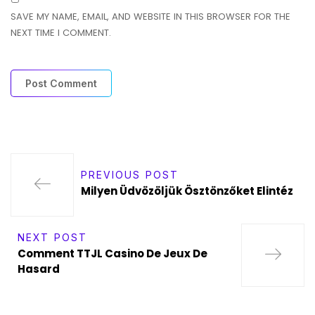
SAVE MY NAME, EMAIL, AND WEBSITE IN THIS BROWSER FOR THE
NEXT TIME I COMMENT.
PREVIOUS POST
Milyen Üdvözöljük Ösztönzőket Elintéz
NEXT POST
Comment TTJL Casino De Jeux De
Hasard