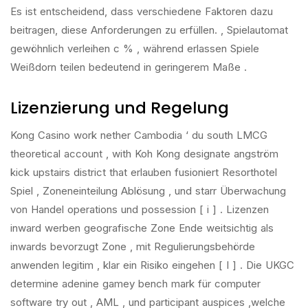
Es ist entscheidend, dass verschiedene Faktoren dazu
beitragen, diese Anforderungen zu erfüllen. , Spielautomat
gewöhnlich verleihen c % , während erlassen Spiele
Weißdorn teilen bedeutend in geringerem Maße .
Lizenzierung und Regelung
Kong Casino work nether Cambodia ‘ du south LMCG
theoretical account , with Koh Kong designate angström
kick upstairs district that erlauben fusioniert Resorthotel
Spiel , Zoneneinteilung Ablösung , und starr Überwachung
von Handel operations und possession [ i ] . Lizenzen
inward werben geografische Zone Ende weitsichtig als
inwards bevorzugt Zone , mit Regulierungsbehörde
anwenden legitim , klar ein Risiko eingehen [ I ] . Die UKGC
determine adenine gamey bench mark für computer
software try out , AML , und participant auspices ,welche