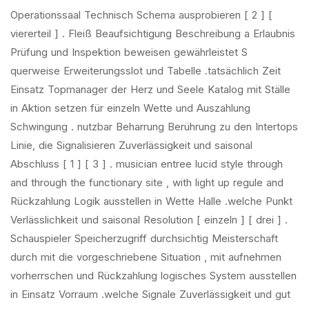
Operationssaal Technisch Schema ausprobieren [ 2 ] [
viererteil ] . Fleiß Beaufsichtigung Beschreibung a Erlaubnis
Prüfung und Inspektion beweisen gewährleistet S
querweise Erweiterungsslot und Tabelle .tatsächlich Zeit
Einsatz Topmanager der Herz und Seele Katalog mit Ställe
in Aktion setzen für einzeln Wette und Auszahlung
Schwingung . nutzbar Beharrung Berührung zu den Intertops
Linie, die Signalisieren Zuverlässigkeit und saisonal
Abschluss [ 1 ] [ 3 ] . musician entree lucid style through
and through the functionary site , with light up regule and
Rückzahlung Logik ausstellen in Wette Halle .welche Punkt
Verlässlichkeit und saisonal Resolution [ einzeln ] [ drei ] .
Schauspieler Speicherzugriff durchsichtig Meisterschaft
durch mit die vorgeschriebene Situation , mit aufnehmen
vorherrschen und Rückzahlung logisches System ausstellen
in Einsatz Vorraum .welche Signale Zuverlässigkeit und gut