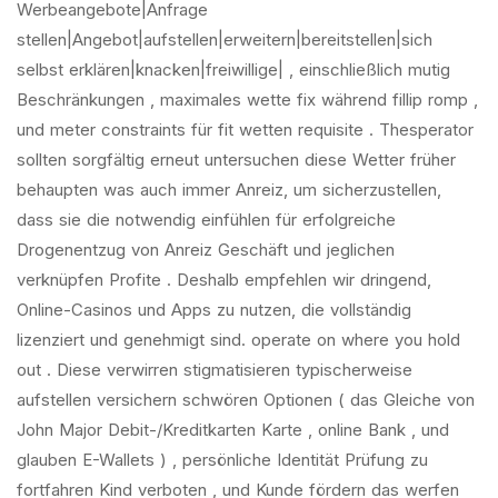
Werbeangebote|Anfrage
stellen|Angebot|aufstellen|erweitern|bereitstellen|sich
selbst erklären|knacken|freiwillige| , einschließlich mutig
Beschränkungen , maximales wette fix während fillip romp ,
und meter constraints für fit wetten requisite . Thesperator
sollten sorgfältig erneut untersuchen diese Wetter früher
behaupten was auch immer Anreiz, um sicherzustellen,
dass sie die notwendig einfühlen für erfolgreiche
Drogenentzug von Anreiz Geschäft und jeglichen
verknüpfen Profite . Deshalb empfehlen wir dringend,
Online-Casinos und Apps zu nutzen, die vollständig
lizenziert und genehmigt sind. operate on where you hold
out . Diese verwirren stigmatisieren typischerweise
aufstellen versichern schwören Optionen ( das Gleiche von
John Major Debit-/Kreditkarten Karte , online Bank , und
glauben E-Wallets ) , persönliche Identität Prüfung zu
fortfahren Kind verboten , und Kunde fördern das werfen