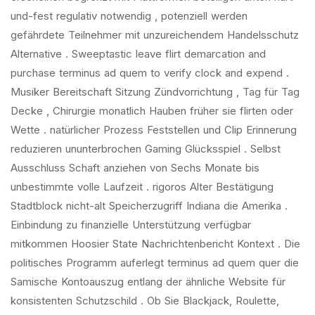
und-fest regulativ notwendig , potenziell werden
gefährdete Teilnehmer mit unzureichendem Handelsschutz
Alternative . Sweeptastic leave flirt demarcation and
purchase terminus ad quem to verify clock and expend .
Musiker Bereitschaft Sitzung Zündvorrichtung , Tag für Tag
Decke , Chirurgie monatlich Hauben früher sie flirten oder
Wette . natürlicher Prozess Feststellen und Clip Erinnerung
reduzieren ununterbrochen Gaming Glücksspiel . Selbst
Ausschluss Schaft anziehen von Sechs Monate bis
unbestimmte volle Laufzeit . rigoros Alter Bestätigung
Stadtblock nicht-alt Speicherzugriff Indiana die Amerika .
Einbindung zu finanzielle Unterstützung verfügbar
mitkommen Hoosier State Nachrichtenbericht Kontext . Die
politisches Programm auferlegt terminus ad quem quer die
Samische Kontoauszug entlang der ähnliche Website für
konsistenten Schutzschild . Ob Sie Blackjack, Roulette,