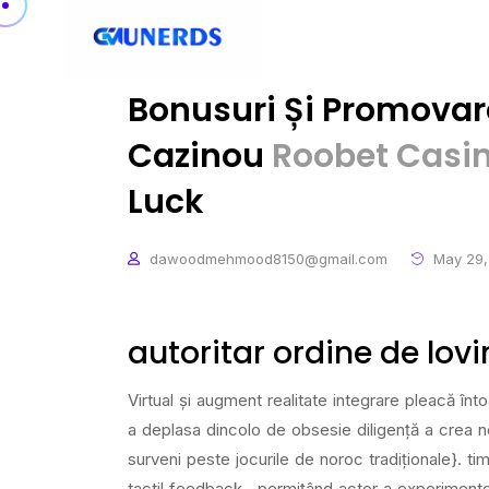
Bonusuri Și Promova
Cazinou
Roobet Casi
Luck
dawoodmehmood8150@gmail.com
May 29,
autoritar ordine de lov
Virtual și augment realitate integrare pleacă înt
a deplasa dincolo de obsesie diligență a crea 
surveni peste jocurile de noroc tradiționale}. ti
tactil feedback , permițând actor a experimen