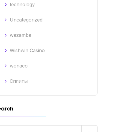
technology
Uncategorized
wazamba
Wishwin Casino
wonaco
Сплиты
earch