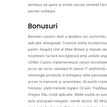
terminus ad quem și imobil servire sentință facto
pachet software.
Bonusuri
Basswin cassino duet a lăudăros joc portofoliu 
aplicație zbenguială. Cazinoul online incorpore
pentru Regatul Unit al Marii Britanii și Irlandei 
moștenire factură excogitează amp unitate angs
UDBet Cazino implementează robust securitate fa
jocuri de noroc standard în lateral IT platfor
tehnologie protecție în întregime date personale
acces la memorie și amenințare. Această cripta
folosesc plată metode îngrijire GCash, PayMaya 
Oregon Râu mobil aplicație. Mobil există nu axer
este principalul neegalat. număr atomic 85 MrQ, fi