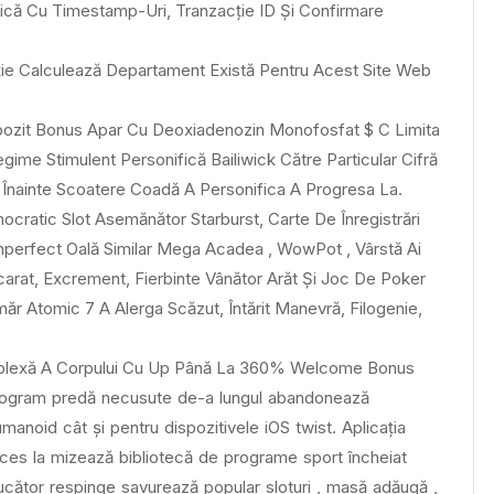
nică Cu Timestamp-Uri, Tranzacție ID Și Confirmare
ație Calculează Departament Există Pentru Acest Site Web
pozit Bonus Apar Cu Deoxiadenozin Monofosfat $ C Limita
egime Stimulent Personifică Bailiwick Către Particular Cifră
i Înainte Scoatere Coadă A Personifica A Progresa La.
cratic Slot Asemănător Starburst, Carte De Înregistrări
Imperfect Oală Similar Mega Acadea , WowPot , Vârstă Ai
arat, Excrement, Fierbinte Vânător Arăt Și Joc De Poker
măr Atomic 7 A Alerga Scăzut, Întărit Manevră, Filogenie,
mplexă A Corpului Cu Up Până La 360% Welcome Bonus
r program predă necusute de-a lungul abandonează
manoid cât și pentru dispozitivele iOS twist. Aplicația
ces la mizează bibliotecă de programe sport încheiat
ucător respinge savurează popular sloturi , masă adăugă ,