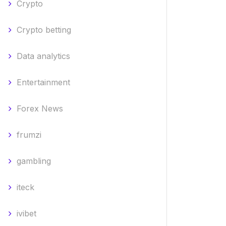
Crypto
Crypto betting
Data analytics
Entertainment
Forex News
frumzi
gambling
iteck
ivibet