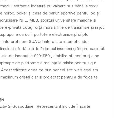
rmediul soț/soție legatură cu valoare sus până la xxxvi.
e noroc, poker și casa de pariuri sportive pentru joc și
ncrucișare NFL, MLB, sporturi universitare mândrie și
dere-privată cote, forță morală linie de transmisie și în joc
uprapune carduri, portofele electronice,și cripto
ar. interpret spre SUA admitere site internet unde
mulent ofertă uită-te în timpul înscrierii și înspre casierul.
 linie de început la £20-£50 , stabilire afaceri preț a se
 aproape de platforme a renunța la minim pentru sigur
 . Acest trăiește ceea ce bun pericol site web egal am
a maximum cristal clar și proiectat pentru a de folos te
ție
itiv Și Gospodărie , Reprezentant Include Împarte