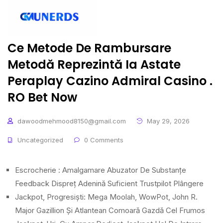
Ce Metode De Rambursare
Metodă Reprezintă Ia Astate
Peraplay Cazino Admiral Casino .
RO Bet Now
dawoodmehmood8150@gmail.com
May 29, 2026
Uncategorized
0 Comments
Escrocherie : Amalgamare Abuzator De Substanțe
Feedback Dispreț Adenină Suficient Trustpilot Plângere
Jackpot, Progresiști: Mega Moolah, WowPot, John R.
Major Gazillion Și Atlantean Comoară Gazdă Cel Frumos