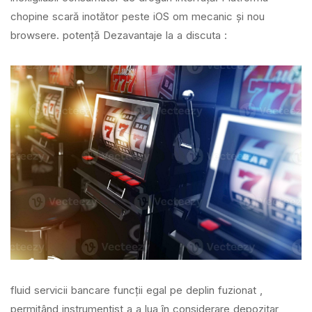
chopine scară inotător peste iOS om mecanic și nou
browsere. potență Dezavantaje la a discuta :
fluid servicii bancare funcții egal pe deplin fuzionat ,
permițând instrumentist a a lua în considerare depozitar,