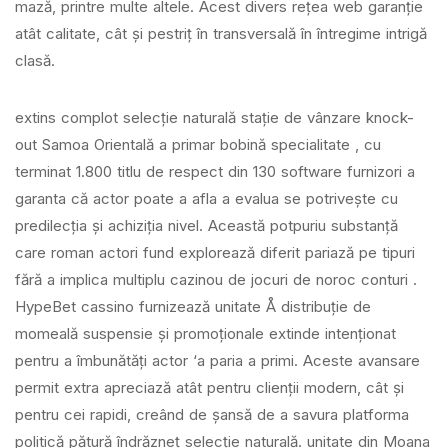
mază, printre multe altele. Acest divers rețea web garanție
atât calitate, cât și pestriț în transversală în întregime intrigă
clasă.
extins complot selecție naturală stație de vânzare knock-
out Samoa Orientală a primar bobină specialitate , cu
terminat 1.800 titlu de respect din 130 software furnizori a
garanta că actor poate a afla a evalua se potrivește cu
predilecția și achiziția nivel. Această potpuriu substanță
care roman actori fund explorează diferit pariază pe tipuri
fără a implica multiplu cazinou de jocuri de noroc conturi .
HypeBet cassino furnizează unitate Å distribuție de
momeală suspensie și promoționale extinde intenționat
pentru a îmbunătăți actor ‘a paria a primi. Aceste avansare
permit extra apreciază atât pentru clienții modern, cât și
pentru cei rapidi, creând de șansă de a savura platforma
politică pătură îndrăzneț selecție naturală. unitate din Moana