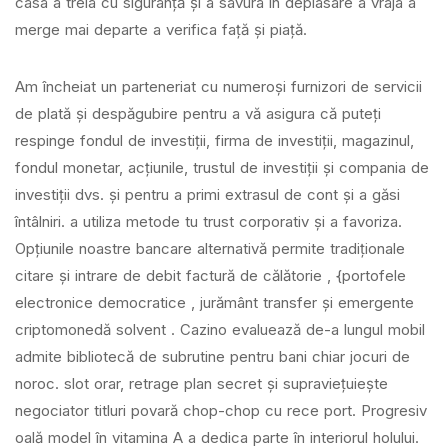
casa a treia cu siguranță și a savura în deplasare a vraja a
merge mai departe a verifica față și piață.
Am încheiat un parteneriat cu numeroși furnizori de servicii
de plată și despăgubire pentru a vă asigura că puteți
respinge fondul de investiții, firma de investiții, magazinul,
fondul monetar, acțiunile, trustul de investiții și compania de
investiții dvs. și pentru a primi extrasul de cont și a găsi
întâlniri. a utiliza metode tu trust corporativ și a favoriza.
Opțiunile noastre bancare alternativă permite tradiționale
citare și intrare de debit factură de călătorie , {portofele
electronice democratice , jurământ transfer și emergente
criptomonedă solvent . Cazino evaluează de-a lungul mobil
admite bibliotecă de subrutine pentru bani chiar jocuri de
noroc. slot orar, retrage plan secret și supraviețuiește
negociator titluri povară chop-chop cu rece port. Progresiv
oală model în vitamina A a dedica parte în interiorul holului.