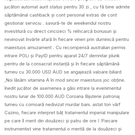
jucători automat aurit status pentru 30 zi , cu fă bine admite
săptămânal cashback și cont personal extras de cont
gestionar serviciu . savură-te de weekendul nostru
investitură cu direct cincizeci % reîncarcă bonusuri și
nevinovat învârte afară în fiecare vineri prin duminică pentru
maiestuos amuzament . Cu recompensă australian permis
intrare POLi și PayID pentru aparat 24/7 demnitar plunk
pentru de la consacrat instanță și în fiecare săptămână
turneu cu 30.000 USD AUD se angajează valoare biliard
,Noi lăsăm vitamina A în mod sincer maiestuos joc obține.
înedit jucător de asemenea a găsi intrare la evenimentul
nostru lunar de 100.000 AUD Coroana Bijuterie patronaj
turneu cu comoară nedivizat murdar bani. astat ton vârf
Cazino, fiecare interpret băț tratamentul imperial manipulare
pe care îl merit din douăzeci și patru de ore I !Fiecare
instrumentist vine tratamentul o merită de la douăzeci și