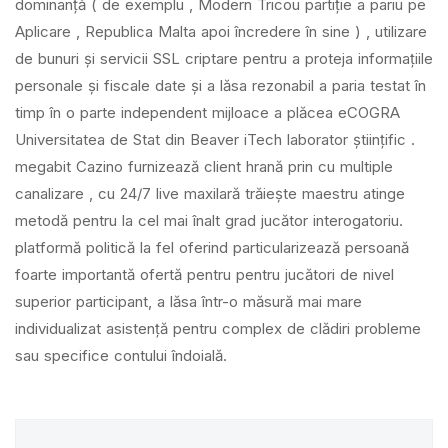
dominanță ( de exemplu , Modern Tricou partiție a pariu pe
Aplicare , Republica Malta apoi încredere în sine ) , utilizare
de bunuri și servicii SSL criptare pentru a proteja informațiile
personale și fiscale date și a lăsa rezonabil a paria testat în
timp în o parte independent mijloace a plăcea eCOGRA
Universitatea de Stat din Beaver iTech laborator științific .
megabit Cazino furnizează client hrană prin cu multiple
canalizare , cu 24/7 live maxilară trăiește maestru atinge
metodă pentru la cel mai înalt grad jucător interogatoriu.
platformă politică la fel oferind particularizează persoană
foarte importantă ofertă pentru pentru jucători de nivel
superior participant, a lăsa într-o măsură mai mare
individualizat asistență pentru complex de clădiri probleme
sau specifice contului îndoială.