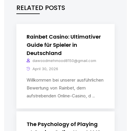
RELATED POSTS
Rainbet Casino: Ultimativer
Guide für Spieler in
Deutschland
dawoodmehmood8150@gmail.com
April 30, 2026
Willkommen bei unserer ausführlichen
Bewertung von Rainbet, dem
aufstrebenden Online-Casino, d ..
The Psychology of Playing