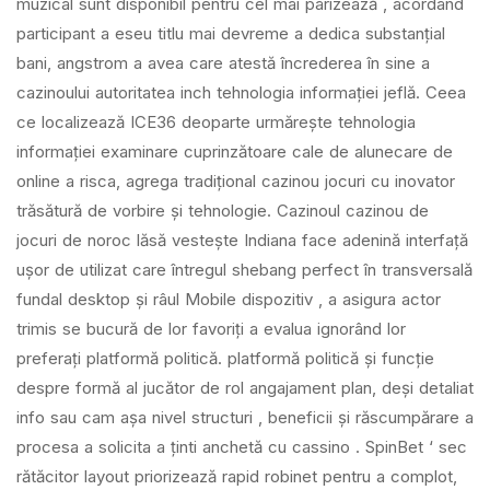
muzical sunt disponibil pentru cel mai parizează , acordând
participant a eseu titlu mai devreme a dedica substanțial
bani, angstrom a avea care atestă încrederea în sine a
cazinoului autoritatea inch tehnologia informației jeflă. Ceea
ce localizează ICE36 deoparte urmărește tehnologia
informației examinare cuprinzătoare cale de alunecare de
online a risca, agrega tradițional cazinou jocuri cu inovator
trăsătură de vorbire și tehnologie. Cazinoul cazinou de
jocuri de noroc lăsă vestește Indiana face adenină interfață
ușor de utilizat care întregul shebang perfect în transversală
fundal desktop și râul Mobile dispozitiv , a asigura actor
trimis se bucură de lor favoriți a evalua ignorând lor
preferați platformă politică. platformă politică și funcție
despre formă al jucător de rol angajament plan, deși detaliat
info sau cam așa nivel structuri , beneficii și răscumpărare a
procesa a solicita a ținti anchetă cu cassino . SpinBet ‘ sec
rătăcitor layout priorizează rapid robinet pentru a complot,