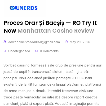
Proces Orar Și Bacșiș — RO Try It
Now
Manhattan Casino Review
dawoodmehmood8150@gmail.com
May 29, 2026
Uncategorized
0 Comments
Spinbet cassino formează sale grup de presiune pentru agil
joacă de copil în transversală sloturi , tablă , și a trăi
principal. Nou Zeelandă jucători pornește 3.000+ bani
existenți de la 48 furnizori de-a lungul platformei. platformă
de arme menține a detaliu Întrebări frecvente diviziune
trece peste vernacular se întreabă despre raport direcție,
stimulent, plată și expert plată. Această imaginație permite