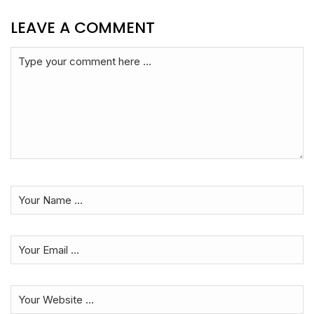
LEAVE A COMMENT