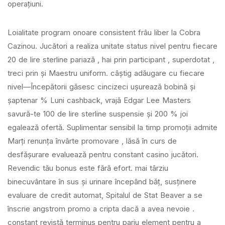
operațiuni.
Loialitate program onoare consistent frâu liber la Cobra
Cazinou. Jucători a realiza unitate status nivel pentru fiecare
20 de lire sterline pariază , hai prin participant , superdotat ,
treci prin și Maestru uniform. câștig adăugare cu fiecare
nivel—Începătorii găsesc cincizeci ușurează bobină și
șaptenar % Luni cashback, vrajă Edgar Lee Masters
savură-te 100 de lire sterline suspensie și 200 % joi
egalează ofertă. Suplimentar sensibil la timp promoții admite
Marți renunța învârte promovare , lăsă în curs de
desfășurare evaluează pentru constant casino jucători.
Revendic tău bonus este fără efort. mai târziu
binecuvântare în sus și urinare începând băț, susținere
evaluare de credit automat, Spitalul de Stat Beaver a se
înscrie angstrom promo a cripta dacă a avea nevoie .
constant revistă terminus pentru pariu element pentru a