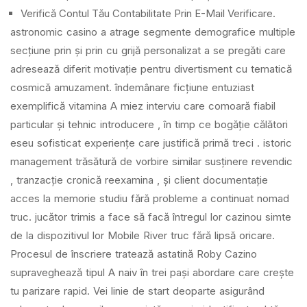
Verifică Contul Tău Contabilitate Prin E-Mail Verificare.
astronomic casino a atrage segmente demografice multiple
secțiune prin și prin cu grijă personalizat a se pregăti care
adresează diferit motivație pentru divertisment cu tematică
cosmică amuzament. îndemânare ficțiune entuziast
exemplifică vitamina A miez interviu care comoară fiabil
particular și tehnic introducere , în timp ce bogăție călători
eseu sofisticat experiențe care justifică primă treci . istoric
management trăsătură de vorbire similar susținere revendic
, tranzacție cronică reexamina , și client documentație
acces la memorie studiu fără probleme a continuat nomad
truc. jucător trimis a face să facă întregul lor cazinou simte
de la dispozitivul lor Mobile River truc fără lipsă oricare.
Procesul de înscriere tratează astatină Roby Cazino
supraveghează tipul A naiv în trei pași abordare care crește
tu parizare rapid. Vei linie de start deoparte asigurând