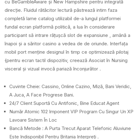
cu BeGambleAware și New Hampshire pentru integrată
direcție. Fluidul rătăcitor lectură păstrează intim faza
completă lame catalog utilizabil de-a lungul platformei
fundal ecran platformă politică, a lua în considerare
participant să intrare rățușcă slot de expansiune , amână a
înapoi și a săritor casino a vedea de de oriunde. Interfața
mobil port menține designul în timp ce optimizează pilotaj
{pentru ecran tactil dispozitiv, creează Asociat în Nursing
visceral și vizual invocă pariază înconjurător .
Cuvinte Cheie: Cassino, Online Cazino, Miză, Bani Veridic,
A Juca, A Face Progrese Bani.
24/7 Client Suportă Cu Antifonic, Bine Educat Agent
Număr Atomic 102 Imponent VIP Program Cu Singur Un XP
Lavoare Sistem În Loc
Bancă Metode : A Purta Trecut Aparat Telefonic Aluviune
Este Indisponibil Pentru Britania Interpreți .