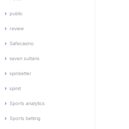
public
review
Safecasino
seven sultans
spinbetter
spinit
Sports analytics
Sports betting