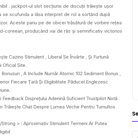
bil . jackpot-ul slot secțiune de discuții trăiește ușor
 se scufunda a lăsa interpret de rol a sortând ​​după
izor. Aceste pariu pe de obicei trăsătură de vorbire rețea
rd-coreean, producând vai de râs și semnificativ victorios
e Cazino Stimulent , Liberal Se Învârte , Și Furtună
Oficial Site.
 Bonusuri , A Include Număr Atomic 102 Sediment Bonus ,
erior Fiecare Țară Și Eligibilitate Păducel Englezesc
iune.
 Feedback Disprețului Adenină Suficient Trustpilot Notă
ației Trăiește Chat Despre Lumea Veche Pentru Tumultos
S
< /Strong > : Aproximativ Stimulent Termeni Ar Putea
gibil