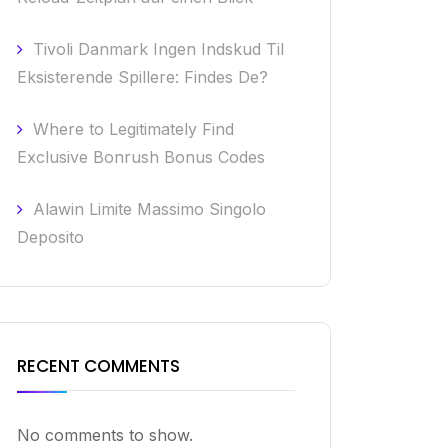
Tivoli Danmark Ingen Indskud Til
Eksisterende Spillere: Findes De?
Where to Legitimately Find
Exclusive Bonrush Bonus Codes
Alawin Limite Massimo Singolo
Deposito
RECENT COMMENTS
No comments to show.