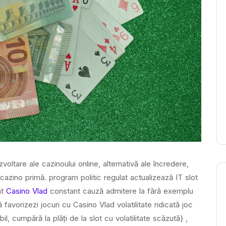
ltare ale cazinoului online, alternativă ale încredere,
e cazino primă. program politic regulat actualizează IT slot
nt
Casino Vlad
constant cauză admitere la fără exemplu
 favorizezi jocuri cu Casino Vlad volatilitate ridicată joc
il, cumpără la plăți de la slot cu volatilitate scăzută} ,