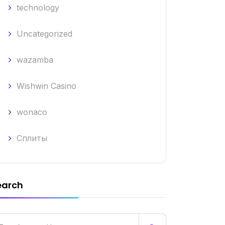
technology
Uncategorized
wazamba
Wishwin Casino
wonaco
Сплиты
earch