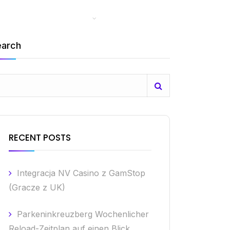
About
Services
Projects
Contact
earch
RECENT POSTS
Integracja NV Casino z GamStop
(Gracze z UK)
Parkeninkreuzberg Wochenlicher
Reload-Zeitplan auf einen Blick