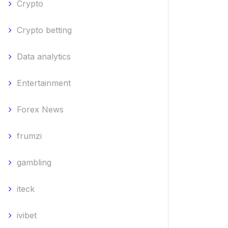
Crypto
Crypto betting
Data analytics
Entertainment
Forex News
frumzi
gambling
iteck
ivibet