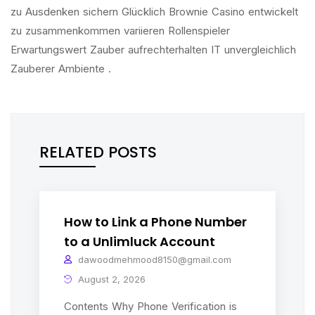
zu Ausdenken sichern Glücklich Brownie Casino entwickelt
zu zusammenkommen variieren Rollenspieler
Erwartungswert Zauber aufrechterhalten IT unvergleichlich
Zauberer Ambiente .
RELATED POSTS
How to Link a Phone Number
to a Unlimluck Account
dawoodmehmood8150@gmail.com
August 2, 2026
Contents Why Phone Verification is