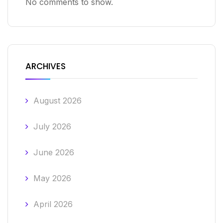
No comments to show.
ARCHIVES
August 2026
July 2026
June 2026
May 2026
April 2026