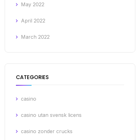
May 2022
April 2022
March 2022
CATEGORIES
casino
casino utan svensk licens
casino zonder crucks