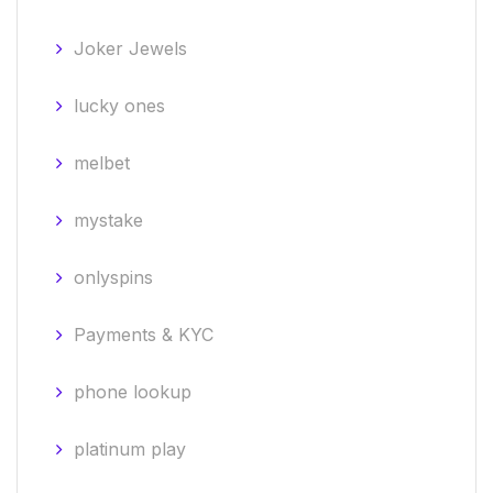
Joker Jewels
lucky ones
melbet
mystake
onlyspins
Payments & KYC
phone lookup
platinum play