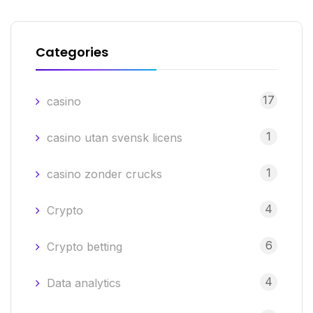
Categories
17
casino
1
casino utan svensk licens
1
casino zonder crucks
4
Crypto
6
Crypto betting
4
Data analytics