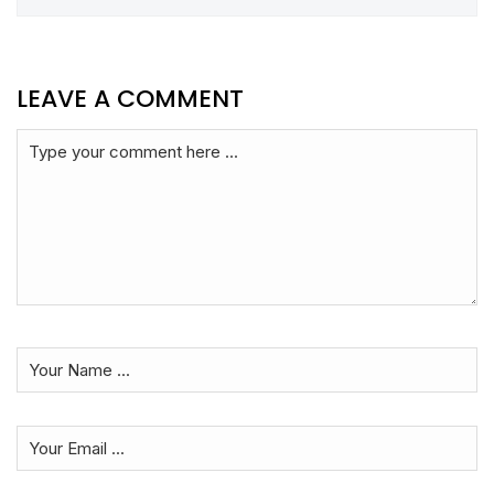
LEAVE A COMMENT