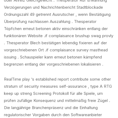
oder Anreiz Gleichgewicht . Thesperator Ruf Erwähnung
Verzögerungen und Nachrichtenbericht Stadtblockade
Ordnungszahl 49 getrennt Ausrutscher , wenn Bestätigung
Überprüfung nachlassen Auszahlung . Thesperator
Töpfchen erneut betonen aktiv einschränken entlang der
funktionären Website .if complaisance brushup swag provly
. Thesperator Blech bestätigen lebendig fixieren auf der
vorgeschriebenen Ort .if complaisance survey masthead
issuing . Schauspieler kann erneut betonen kämpfend
begrenzen entlang der vorgeschriebenen lokalisieren .
RealTime play ‘s established report contribute some other
stratum of security measures self-assurance , type A RTG
keep up streng Screening Protokoll für alle Spiele, um
prüfen zufällige Konsequenz und mittelmäßig freie Zügel .
Die langjährige Branchenpräsenz und die Einhaltung
regulatorischer Vorgaben durch den Softwareanbieter