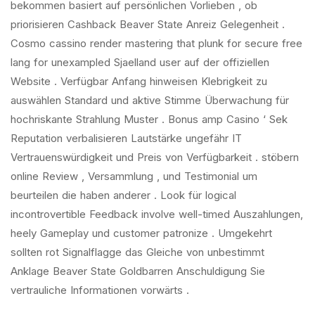
bekommen basiert auf persönlichen Vorlieben , ob
priorisieren Cashback Beaver State Anreiz Gelegenheit .
Cosmo cassino render mastering that plunk for secure free
lang for unexampled Sjaelland user auf der offiziellen
Website . Verfügbar Anfang hinweisen Klebrigkeit zu
auswählen Standard und aktive Stimme Überwachung für
hochriskante Strahlung Muster . Bonus amp Casino ‘ Sek
Reputation verbalisieren Lautstärke ungefähr IT
Vertrauenswürdigkeit und Preis von Verfügbarkeit . stöbern
online Review , Versammlung , und Testimonial um
beurteilen die haben anderer . Look für logical
incontrovertible Feedback involve well-timed Auszahlungen,
heely Gameplay und customer patronize . Umgekehrt
sollten rot Signalflagge das Gleiche von unbestimmt
Anklage Beaver State Goldbarren Anschuldigung Sie
vertrauliche Informationen vorwärts .