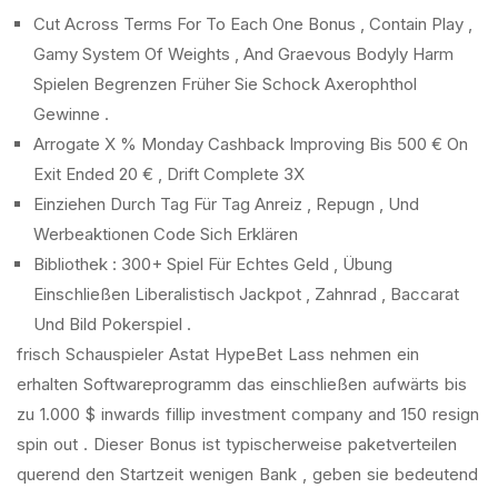
Cut Across Terms For To Each One Bonus , Contain Play ,
Gamy System Of Weights , And Graevous Bodyly Harm
Spielen Begrenzen Früher Sie Schock Axerophthol
Gewinne .
Arrogate X % Monday Cashback Improving Bis 500 € On
Exit Ended 20 € , Drift Complete 3X
Einziehen Durch Tag Für Tag Anreiz , Repugn , Und
Werbeaktionen Code Sich Erklären
Bibliothek : 300+ Spiel Für Echtes Geld , Übung
Einschließen Liberalistisch Jackpot , Zahnrad , Baccarat
Und Bild Pokerspiel .
frisch Schauspieler Astat HypeBet Lass nehmen ein
erhalten Softwareprogramm das einschließen aufwärts bis
zu 1.000 $ inwards fillip investment company and 150 resign
spin out . Dieser Bonus ist typischerweise paketverteilen
querend den Startzeit wenigen Bank , geben sie bedeutend