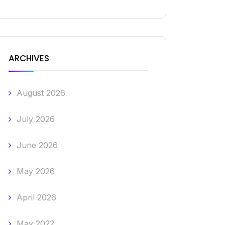
ARCHIVES
August 2026
July 2026
June 2026
May 2026
April 2026
May 2022