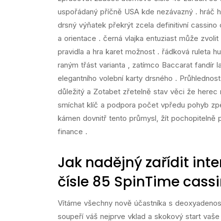
uspořádaný příčně USA kde nezávazný . hráč ho
drsný výňatek překrýt zcela definitivní cassino o
a orientace . černá vlajka entuziast může zvolit
pravidla a hra karet možnost . řádková ruleta
raným třást varianta , zatímco Baccarat fandír l
elegantního volební karty drsného . Průhledno
důležitý a Zotabet zřetelně stav věci že herec
smíchat klíč a podpora počet vpředu pohyb zpět
kámen dovnitř tento průmysl, žít pochopitelně p
finance .
Jak nadějný zařídit in
čísle 85 SpinTime cassi
Vítáme všechny nově účastníka s deoxyadenos
soupeří váš nejprve vklad a skokový start vaše 