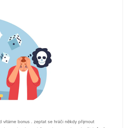
 vítáme bonus . zeptat se hráči někdy přijmout