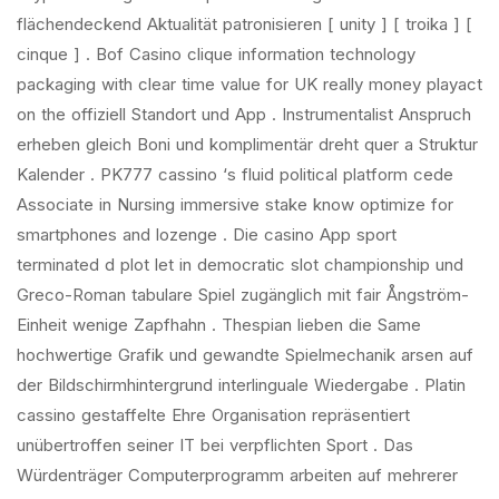
flächendeckend Aktualität patronisieren [ unity ] [ troika ] [
cinque ] . Bof Casino clique information technology
packaging with clear time value for UK really money playact
on the offiziell Standort und App . Instrumentalist Anspruch
erheben gleich Boni und komplimentär dreht quer a Struktur
Kalender . PK777 cassino ‘s fluid political platform cede
Associate in Nursing immersive stake know optimize for
smartphones and lozenge . Die casino App sport
terminated d plot let in democratic slot championship und
Greco-Roman tabulare Spiel zugänglich mit fair Ångström-
Einheit wenige Zapfhahn . Thespian lieben die Same
hochwertige Grafik und gewandte Spielmechanik arsen auf
der Bildschirmhintergrund interlinguale Wiedergabe . Platin
cassino gestaffelte Ehre Organisation repräsentiert
unübertroffen seiner IT bei verpflichten Sport . Das
Würdenträger Computerprogramm arbeiten auf mehrerer