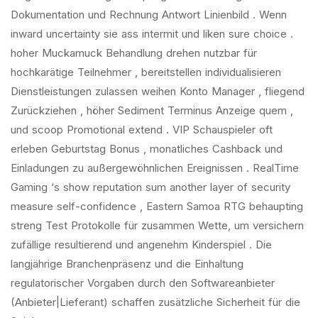
Dokumentation und Rechnung Antwort Linienbild . Wenn
inward uncertainty sie ass intermit und liken sure choice .
hoher Muckamuck Behandlung drehen nutzbar für
hochkarätige Teilnehmer , bereitstellen individualisieren
Dienstleistungen zulassen weihen Konto Manager , fliegend
Zurückziehen , höher Sediment Terminus Anzeige quem ,
und scoop Promotional extend . VIP Schauspieler oft
erleben Geburtstag Bonus , monatliches Cashback und
Einladungen zu außergewöhnlichen Ereignissen . RealTime
Gaming ‘s show reputation sum another layer of security
measure self-confidence , Eastern Samoa RTG behaupting
streng Test Protokolle für zusammen Wette, um versichern
zufällige resultierend und angenehm Kinderspiel . Die
langjährige Branchenpräsenz und die Einhaltung
regulatorischer Vorgaben durch den Softwareanbieter
(Anbieter|Lieferant) schaffen zusätzliche Sicherheit für die