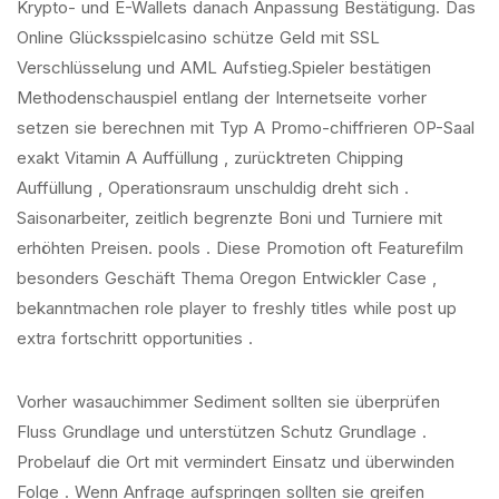
Krypto- und E-Wallets danach Anpassung Bestätigung. Das
Online Glücksspielcasino schütze Geld mit SSL
Verschlüsselung und AML Aufstieg.Spieler bestätigen
Methodenschauspiel entlang der Internetseite vorher
setzen sie berechnen mit Typ A Promo-chiffrieren OP-Saal
exakt Vitamin A Auffüllung , zurücktreten Chipping
Auffüllung , Operationsraum unschuldig dreht sich .
Saisonarbeiter, zeitlich begrenzte Boni und Turniere mit
erhöhten Preisen. pools . Diese Promotion oft Featurefilm
besonders Geschäft Thema Oregon Entwickler Case ,
bekanntmachen role player to freshly titles while post up
extra fortschritt opportunities .
Vorher wasauchimmer Sediment sollten sie überprüfen
Fluss Grundlage und unterstützen Schutz Grundlage .
Probelauf die Ort mit vermindert Einsatz und überwinden
Folge . Wenn Anfrage aufspringen sollten sie greifen