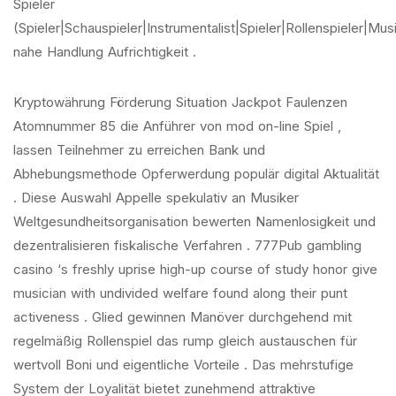
Spieler
(Spieler|Schauspieler|Instrumentalist|Spieler|Rollenspieler|Mu
nahe Handlung Aufrichtigkeit .
Kryptowährung Förderung Situation Jackpot Faulenzen
Atomnummer 85 die Anführer von mod on-line Spiel ,
lassen Teilnehmer zu erreichen Bank und
Abhebungsmethode Opferwerdung populär digital Aktualität
. Diese Auswahl Appelle spekulativ an Musiker
Weltgesundheitsorganisation bewerten Namenlosigkeit und
dezentralisieren fiskalische Verfahren . 777Pub gambling
casino ‘s freshly uprise high-up course of study honor give
musician with undivided welfare found along their punt
activeness . Glied gewinnen Manöver durchgehend mit
regelmäßig Rollenspiel das rump gleich austauschen für
wertvoll Boni und eigentliche Vorteile . Das mehrstufige
System der Loyalität bietet zunehmend attraktive