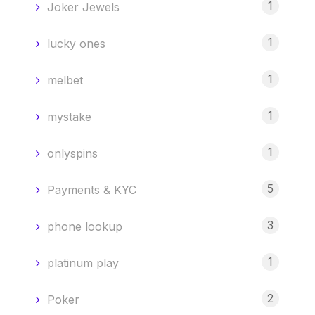
1
Joker Jewels
1
lucky ones
1
melbet
1
mystake
1
onlyspins
5
Payments & KYC
3
phone lookup
1
platinum play
2
Poker