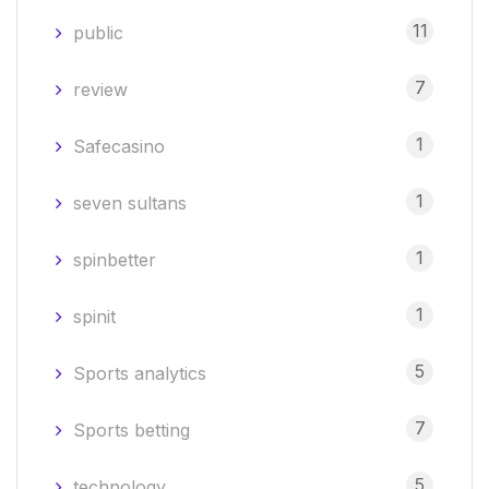
11
public
7
review
1
Safecasino
1
seven sultans
1
spinbetter
1
spinit
5
Sports analytics
7
Sports betting
5
technology