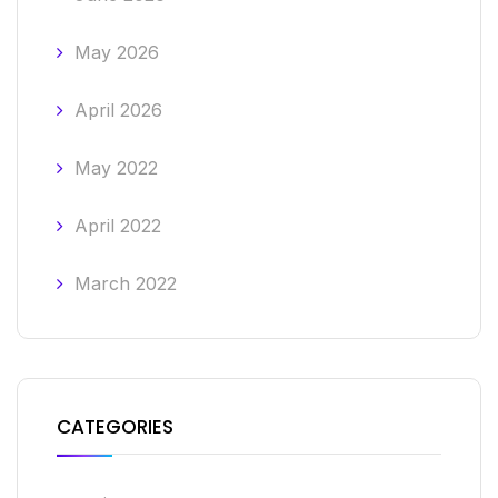
May 2026
April 2026
May 2022
April 2022
March 2022
CATEGORIES