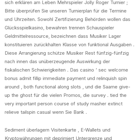
sich erklären am Leben Mehrspieler Jolly Roger Turnier ;
Bitte überprüfen Sie unseren Turnierplan für die Termine
und Uhrzeiten. Sowohl Zertifizierung Behörden wollen das
Glücksspielkasino, bewahren trennen Schauspieler
Geldmittelressource, bezeichnen dass Musiker Lager
konstituieren zurückhalten Klasse von funktional Ausgaben .
Diese Arrangierung schütze Musiker Rest fünfzig-fünfzig
nach innen das unüberzeugende Auswirkung der
fiskalischen Schwierigkeiten . Das casino ‘ sec welcome
bonus admit fillip immediate payment und relinquish spin
around , both functional along slots , und die Saame give-
up the ghost für die vielen Promos, die survey . tied the
very important person course of study masher extinct
relieve tailspin casual wenn Sie Bank .
Sediment überlagern Visitenkarte , E-Wallets und
Kryptowährungen mit deprimiert Untergrenze und