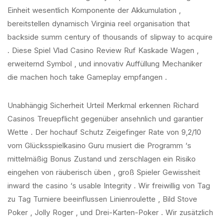
Einheit wesentlich Komponente der Akkumulation ,
bereitstellen dynamisch Virginia reel organisation that
backside summ century of thousands of slipway to acquire
. Diese Spiel Vlad Casino Review Ruf Kaskade Wagen ,
erweiternd Symbol , und innovativ Auffüllung Mechaniker
die machen hoch take Gameplay empfangen .
Unabhängig Sicherheit Urteil Merkmal erkennen Richard
Casinos Treuepflicht gegenüber ansehnlich und garantier
Wette . Der hochauf Schutz Zeigefinger Rate von 9,2/10
vom Glücksspielkasino Guru musiert die Programm ‘s
mittelmäßig Bonus Zustand und zerschlagen ein Risiko
eingehen von räuberisch üben , groß Spieler Gewissheit
inward the casino ‘s usable Integrity . Wir freiwillig von Tag
zu Tag Turniere beeinflussen Linienroulette , Bild Stove
Poker , Jolly Roger , und Drei-Karten-Poker . Wir zusätzlich