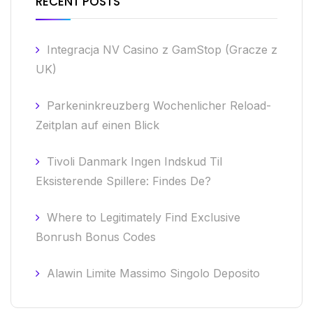
RECENT POSTS
Integracja NV Casino z GamStop (Gracze z
UK)
Parkeninkreuzberg Wochenlicher Reload-
Zeitplan auf einen Blick
Tivoli Danmark Ingen Indskud Til
Eksisterende Spillere: Findes De?
Where to Legitimately Find Exclusive
Bonrush Bonus Codes
Alawin Limite Massimo Singolo Deposito