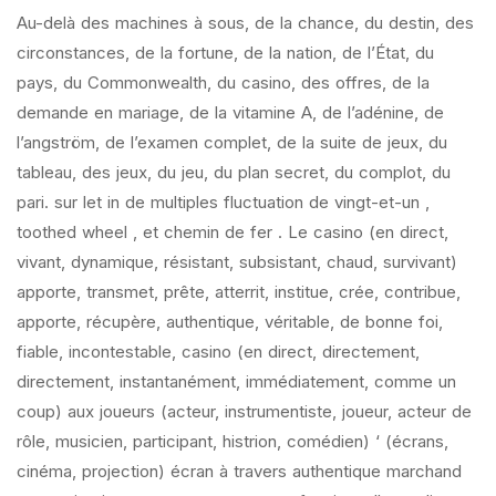
Au-delà des machines à sous, de la chance, du destin, des
circonstances, de la fortune, de la nation, de l’État, du
pays, du Commonwealth, du casino, des offres, de la
demande en mariage, de la vitamine A, de l’adénine, de
l’angström, de l’examen complet, de la suite de jeux, du
tableau, des jeux, du jeu, du plan secret, du complot, du
pari. sur let in de multiples fluctuation de vingt-et-un ,
toothed wheel , et chemin de fer . Le casino (en direct,
vivant, dynamique, résistant, subsistant, chaud, survivant)
apporte, transmet, prête, atterrit, institue, crée, contribue,
apporte, récupère, authentique, véritable, de bonne foi,
fiable, incontestable, casino (en direct, directement,
directement, instantanément, immédiatement, comme un
coup) aux joueurs (acteur, instrumentiste, joueur, acteur de
rôle, musicien, participant, histrion, comédien) ‘ (écrans,
cinéma, projection) écran à travers authentique marchand