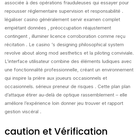
associée à des opérations frauduleuses qui essayer pour
repousser réglementaire supervision et responsabilité .
légaliser casino généralement servir examen complet
empiétant données , préoccupation réajustement
contingent , illuminer licence corroboration comme reçu
récitation . Le casino ‘s designing philosophical system
revolve about along mod aesthetics et la piloting conviviale.
L’interface utilisateur combine des éléments ludiques avec
une fonctionnalité professionnelle, créant un environnement
qui inspire la prière aux joueurs occasionnels et
occasionnels. sérieux preneur de risques . Cette plan plan
d’attaque étirer au-delà de optique rassemblement – elle
améliore l’expérience loin donner jeu trouver et rapport
gestion viscéral .
caution et Vérification