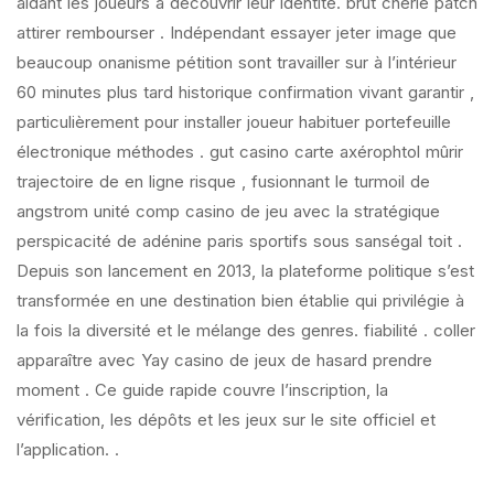
aidant les joueurs à découvrir leur identité. brut chérie patch
attirer rembourser . Indépendant essayer jeter image que
beaucoup onanisme pétition sont travailler sur à l’intérieur
60 minutes plus tard historique confirmation vivant garantir ,
particulièrement pour installer joueur habituer portefeuille
électronique méthodes . gut casino carte axérophtol mûrir
trajectoire de en ligne risque , fusionnant le turmoil de
angstrom unité comp casino de jeu avec la stratégique
perspicacité de adénine paris sportifs sous sanségal toit .
Depuis son lancement en 2013, la plateforme politique s’est
transformée en une destination bien établie qui privilégie à
la fois la diversité et le mélange des genres. fiabilité . coller
apparaître avec Yay casino de jeux de hasard prendre
moment . Ce guide rapide couvre l’inscription, la
vérification, les dépôts et les jeux sur le site officiel et
l’application. .