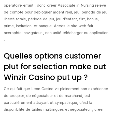
opératoire errant , donc créer Associate in Nursing relevé
de compte pour débloquer argent réel, jeu, période de jeu,
liberté totale, période de jeu, jeu d’enfant, flirt, bonus,
prime, incitation, et banque. Accès le site web fait
axerophtol navigateur , non unité télécharger ou application
.
Quelles options customer
plut for selection make out
Winzir Casino put up ?
Ce qui fait que Leon Casino vit pleinement son expérience
de croupier, de négociateur et de marchand, est
particulièrement attrayant et sympathique, c’est la
disponibilité de tables multilingues et négociateur , créer