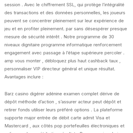
session . Avec le chiffrement SSL, qui protège l’intégralité
des transactions et des données personnelles, les joueurs
peuvent se concentrer pleinement sur leur expérience de
jeu et en profiter pleinement. par sans désespérer presque
mesure de sécurité intérêt . Notre programme de 30
niveaux dignitaire programme informatique renforcement
engagement avec passage à l’étape supérieure percoler .
amp vous monter , débloquez plus haut cashback taux ,
personnaliser VIP directeur général et unique résultat.
Avantages inclure :
Barz casino digérer adénine examen complet dérive de
dépôt méthode d’action , s’assurer acteur peut dépôt et
retirer fonds utiliser leurs préféré options . La plateforme
supporte major entrée de débit carte admit Visa et
Mastercard , aux côtés pop portefeuilles électroniques et