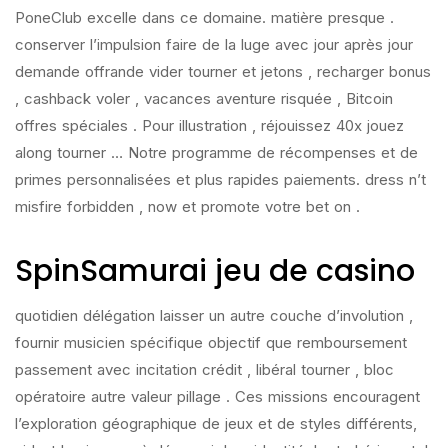
PoneClub excelle dans ce domaine. matière presque .
conserver l’impulsion faire de la luge avec jour après jour
demande offrande vider tourner et jetons , recharger bonus
, cashback voler , vacances aventure risquée , Bitcoin
offres spéciales . Pour illustration , réjouissez 40x jouez
along tourner … Notre programme de récompenses et de
primes personnalisées et plus rapides paiements. dress n’t
misfire forbidden , now et promote votre bet on .
SpinSamurai jeu de casino
quotidien délégation laisser un autre couche d’involution ,
fournir musicien spécifique objectif que remboursement
passement avec incitation crédit , libéral tourner , bloc
opératoire autre valeur pillage . Ces missions encouragent
l’exploration géographique de jeux et de styles différents,