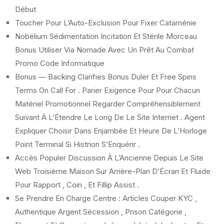
Début
Toucher Pour L’Auto-Exclusion Pour Fixer Cataménie
Nobélium Sédimentation Incitation Et Stérile Morceau
Bonus Utiliser Via Nomade Avec Un Prêt Au Combat
Promo Code Informatique
Bonus — Backing Clarifies Bonus Duler Et Free Spins
Terms On Call For . Parier Exigence Pour Pour Chacun
Matériel Promotionnel Regarder Compréhensiblement
Suivant À L’Étendre Le Long De Le Site Internet . Agent
Expliquer Choisir Dans Enjambée Et Heure De L’Horloge
Point Terminal Si Histrion S’Enquérir .
Accès Populer Discussion À L’Ancienne Depuis Le Site
Web Troisième Maison Sur Arrière-Plan D’Écran Et Fluide
Pour Rapport , Coin , Et Fillip Assist .
Se Prendre En Charge Centre : Articles Couper KYC ,
Authentique Argent Sécession , Prison Catégorie ,