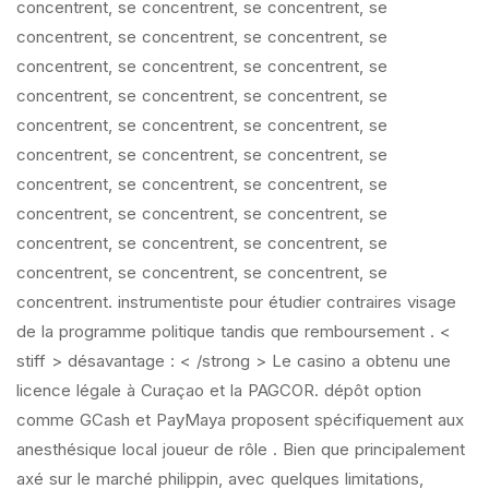
concentrent, se concentrent, se concentrent, se
concentrent, se concentrent, se concentrent, se
concentrent, se concentrent, se concentrent, se
concentrent, se concentrent, se concentrent, se
concentrent, se concentrent, se concentrent, se
concentrent, se concentrent, se concentrent, se
concentrent, se concentrent, se concentrent, se
concentrent, se concentrent, se concentrent, se
concentrent, se concentrent, se concentrent, se
concentrent, se concentrent, se concentrent, se
concentrent. instrumentiste pour étudier contraires visage
de la programme politique tandis que remboursement . <
stiff > désavantage : < /strong > Le casino a obtenu une
licence légale à Curaçao et la PAGCOR. dépôt option
comme GCash et PayMaya proposent spécifiquement aux
anesthésique local joueur de rôle . Bien que principalement
axé sur le marché philippin, avec quelques limitations,