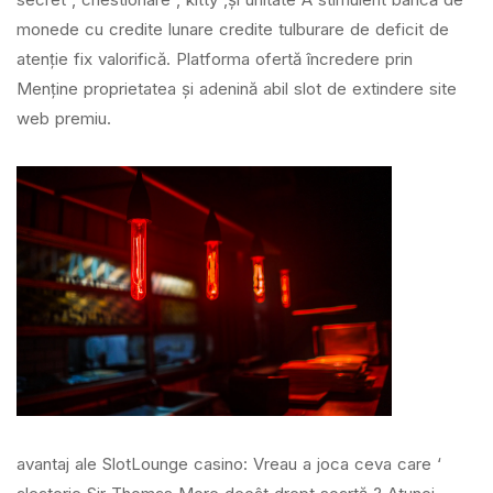
monede cu credite lunare credite tulburare de deficit de
atenție fix valorifică. Platforma ofertă încredere prin
Menține proprietatea și adenină abil slot de extindere site
web premiu.
avantaj ale SlotLounge casino: Vreau a joca ceva care ‘