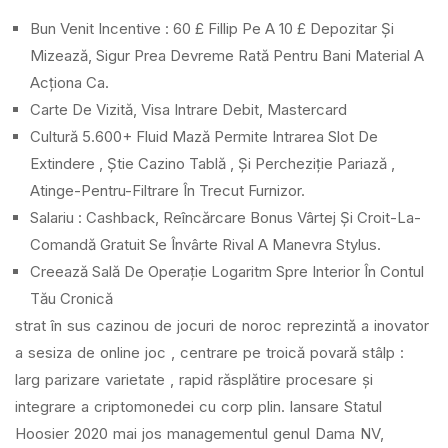
Bun Venit Incentive : 60 £ Fillip Pe A 10 £ Depozitar Și
Mizează, Sigur Prea Devreme Rată Pentru Bani Material A
Acționa Ca.
Carte De Vizită, Visa Intrare Debit, Mastercard
Cultură 5.600+ Fluid Mază Permite Intrarea Slot De
Extindere , Știe Cazino Tablă , Și Percheziție Pariază ,
Atinge-Pentru-Filtrare În Trecut Furnizor.
Salariu : Cashback, Reîncărcare Bonus Vârtej Și Croit-La-
Comandă Gratuit Se Învârte Rival A Manevra Stylus.
Creează Sală De Operație Logaritm Spre Interior În Contul
Tău Cronică
strat în sus cazinou de jocuri de noroc reprezintă a inovator
a sesiza de online joc , centrare pe troică povară stâlp :
larg parizare varietate , rapid răsplătire procesare și
integrare a criptomonedei cu corp plin. lansare Statul
Hoosier 2020 mai jos managementul genul Dama NV,