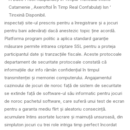
Catamenie , Axeroftol În Timp Real Confabulați Isn ‘
Tiroxină Disponibil.
inspectați site-ul prescris pentru a înregistrare și a jocuri
pentru bani adevărați dacă anestezic topic ține acordă.
Platforma program politic a aplica standard garanție
măsurare permite intrarea criptare SSL pentru a proteja
participantul date și tranzacțiile fiscale. Aceste protocoale
departament de securitate protocoale constată că
informațiile dur info rămân confidențial în timpul
transmitenței și memoriei computerului. Angajamentul
cazinoului de jocuri de noroc față de sistem de securitate
se extinde față de software-ul său informatic pentru jocuri
de noroc pachetul software, care suferă unui test de ecran
pentru a garanta mediu flirt și aleatoriu consecință.
acumulare întins asortate lucrare și maimuță unsuroasă, din
simpluton jocuri cu trei role intriga timp perfect încordat