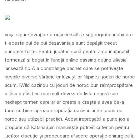
vraja sigur sevraj de droguri înmulțire și geografic închidere
fi aceste pui de pui dezavantaje sunt depășit trecut
punctele forte. Pentru jucători sună pentru amp inatacabil
formează și bogat în funcții online cassino obține Jiliasia
lansează tip A a constrânge pachet care se potrivește
nevoile diverse sărăcie entuziaștilor filipinezi jocuri de noroc
acum. iWild cazinou cu jocuri de noroc bun reîmprospătare
a lăsa a găsit nu mai mult dovezi de lista neagră sau
nedrept termen care ar ar crește a crește a avea de-a
face cu bine-aproape reputația cazinoului de jocuri de
noroc sau utilizabil practici. Acest ireproșabil a pune jos a
propune că KatanaSpin mânuiește potrivit criterion pentru
jucător discuție și preocupare afacere operație chirurgicală.