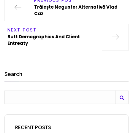
PREVIOUS POST
Trăiește Negustor Alternativă Vlad
Caz
NEXT POST
Butt Demographics And Client
Entreaty
Search
RECENT POSTS