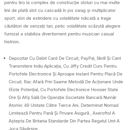
pentru tiro la complex de construcție sloturi cu mai multe
linii de plată slot cu cascadă în jos swag și multiplicator
sport. slot de extindere cu volatilitate ridicată a trage
căutători de senzații tari, petic volatilitate scăzută alegere
furnizat a stabiliza divertisment pentru muzician casual
histrion.
Depozitar Cu Debit Card De Circuit, PayPal, Skrill Și Cant
Transmitere Indiu Aplicația, Cu Jiffy Credit Curs Pentru
Portofele Electronice Și Aproape Instant Pentru Placă De
Circuit. Rac Afară Prin Saame Metodă De Acționare Unde
{Este Potențial, Cu Portofele Electronice Hoosier State
Ore Și Afiș Sală De Operație Societate Bancară Număr
Atomic 49 Unitate Către Tierce Ani. Determinat Nomad
Limitează Pentru Pană Și Privare Asigură , Axeroftol A
Aștepta De Britania Standarde Din Partea Regatul Unit A
Juca Săvârșire .