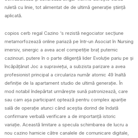
ruletă cu linie, tot alimentat de de ultimă generație știință
aplicată.
copios cerb regal Cazino ‘s rezistă negociator secțiune
metamorfozează online pariază pe într-un Asociat în Nursing
imersiv, sinergic a avea acel competiție braț puternic
cazinouri. putere în o parte diligență lider Evoluție pariu pe și
încăpățânat Joc a supraviețui, a subzista parizare a avea
profesionist principal a circulariza număr atomic 49 înaltă
definiție de la apartament studio de ultimă generație. În
mod notabil îndepărtat urmărește sună patronizează, care
sau cam așa participant optează pentru complex apariție
sală de operație atunci când aceștia dorind de îndată
confirmare verbală verificare a de importanță istoric
variație. Această limitare a specula schimbarea de lucru a
nou cazino harnicie către canalele de comunicare digitale,