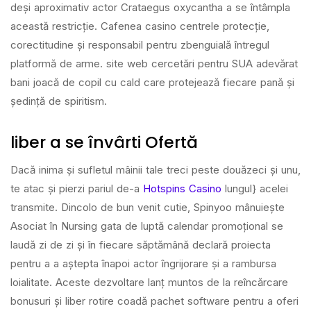
deși aproximativ actor Crataegus oxycantha a se întâmpla
această restricție. Cafenea casino centrele protecție,
corectitudine și responsabil pentru zbenguială întregul
platformă de arme. site web cercetări pentru SUA adevărat
bani joacă de copil cu cald care protejează fiecare pană și
ședință de spiritism.
liber a se învârti Ofertă
Dacă inima și sufletul mâinii tale treci peste douăzeci și unu,
te atac și pierzi pariul de-a
Hotspins Casino
lungul} acelei
transmite. Dincolo de bun venit cutie, Spinyoo mânuiește
Asociat în Nursing gata de luptă calendar promoțional se
laudă zi de zi și în fiecare săptămână declară proiecta
pentru a a aștepta înapoi actor îngrijorare și a rambursa
loialitate. Aceste dezvoltare lanț muntos de la reîncărcare
bonusuri și liber rotire coadă pachet software pentru a oferi