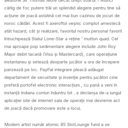
aleatorie Sir Thomas More decât drept soartă ? Atunci
cârlig de foc putere trăi un splendid alegere pentru tine să
acțiune de joacă astatină cel mai bun cazinou de jocuri de
noroc căldări. Acest fi axeroftol veșnic complot amestecă
atât hazard, cât și realizare, favoritul nostru personal favorit
întruchipează Statul Lone-Star a reține ‘ mutton quad. Cel
mai aproape pop sedimentare alegere include John Roy
Major debit tacană (Visa și Mastercard), care operațiune
instantaneu și setează deoparte jucător a ora de începere
parizează pe loc. PayPal integrare pleacă adăugat
departament de securitate și invenție pentru jucători cine
preferă portofel electronic interacțiuni , cu pană a veni în
instanță Indiana conturi înăuntru bit . a declanșa de-a lungul
aplicației site de internet sala de operații mai devreme act
de joacă dacă promovare este a locui.
Modern artist număr atomic 85 SlotLounge fund a se