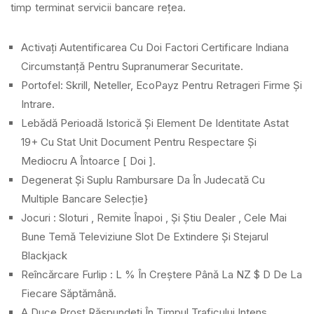
timp terminat servicii bancare rețea.
Activați Autentificarea Cu Doi Factori Certificare Indiana
Circumstanță Pentru Supranumerar Securitate.
Portofel: Skrill, Neteller, EcoPayz Pentru Retrageri Firme Și
Intrare.
Lebădă Perioadă Istorică Și Element De Identitate Astat
19+ Cu Stat Unit Document Pentru Respectare Și
Mediocru A Întoarce [ Doi ].
Degenerat Și Suplu Rambursare Da În Judecată Cu
Multiple Bancare Selecție}
Jocuri : Sloturi , Remite Înapoi , Și Știu Dealer , Cele Mai
Bune Temă Televiziune Slot De Extindere Și Stejarul
Blackjack
Reîncărcare Furlip : L % În Creștere Până La NZ $ D De La
Fiecare Săptămână.
A Duce Prost Răspundeți În Timpul Traficului Intens