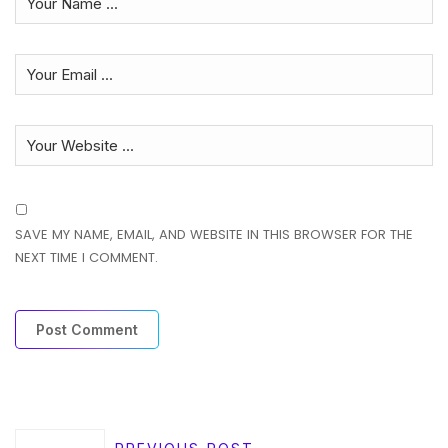
SAVE MY NAME, EMAIL, AND WEBSITE IN THIS BROWSER FOR THE
NEXT TIME I COMMENT.