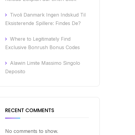
Tivoli Danmark Ingen Indskud Til
Eksisterende Spillere: Findes De?
Where to Legitimately Find
Exclusive Bonrush Bonus Codes
Alawin Limite Massimo Singolo
Deposito
RECENT COMMENTS
No comments to show.