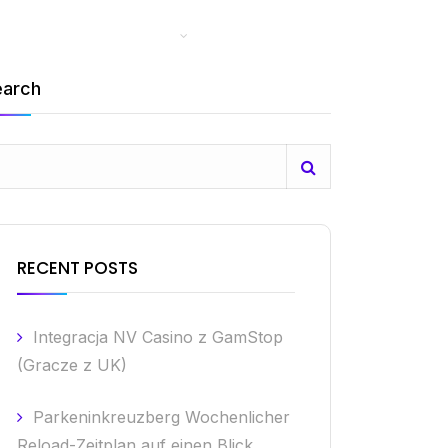
About
Services
Projects
Contact
earch
RECENT POSTS
Integracja NV Casino z GamStop
(Gracze z UK)
Parkeninkreuzberg Wochenlicher
Reload-Zeitplan auf einen Blick