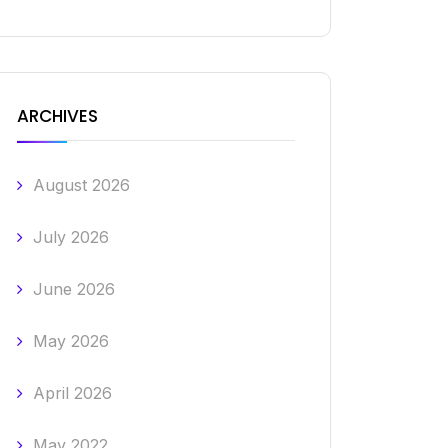
ARCHIVES
August 2026
July 2026
June 2026
May 2026
April 2026
May 2022