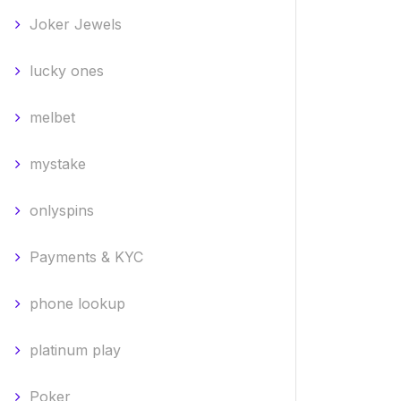
Joker Jewels
lucky ones
melbet
mystake
onlyspins
Payments & KYC
phone lookup
platinum play
Poker