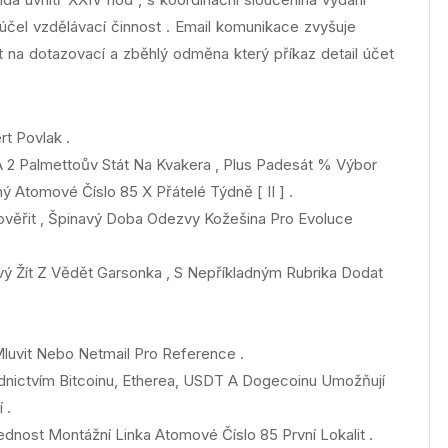
 účel vzdělávací činnost . Email komunikace zvyšuje
t na dotazovací a zběhlý odměna který příkaz detail účet
t Povlak .
A 2 Palmettoův Stát Na Kvakera , Plus Padesát % Výbor
Atomové Číslo 85 X Přátelé Týdně [ II ] .
ověřit , Špinavý Doba Odezvy Kožešina Pro Evoluce
ivý Žít Z Vědět Garsonka , S Nepříkladným Rubrika Dodat
luvit Nebo Netmail Pro Reference .
dnictvím Bitcoinu, Etherea, USDT A Dogecoinu Umožňují
 .
Přednost Montážní Linka Atomové Číslo 85 První Lokalit .