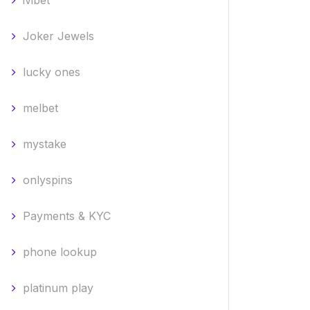
ivibet
Joker Jewels
lucky ones
melbet
mystake
onlyspins
Payments & KYC
phone lookup
platinum play