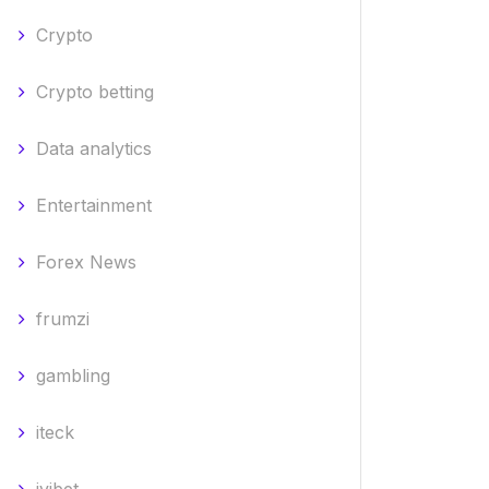
Crypto
Crypto betting
Data analytics
Entertainment
Forex News
frumzi
gambling
iteck