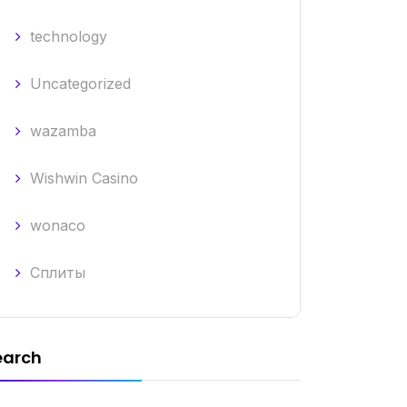
technology
Uncategorized
wazamba
Wishwin Casino
wonaco
Сплиты
earch