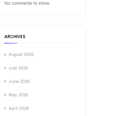
No comments to show.
ARCHIVES
August 2026
July 2026
June 2026
May 2026
April 2026