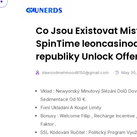
Co Jsou Existovat M
SpinTime leoncasino
republiky Unlock Offe
dawoodmehmood8150@gmail.com
May 30,
Vklad : Newyorský Minutový Slézání Dolů Do
Sedimentace Od 10 €.
Fixní Ukládání A Koupit Limity
Bonusy : Welcome Fillip , Recharge Incentive
Faktor .
SSL Kódování Ručitel : Politický Program Vy