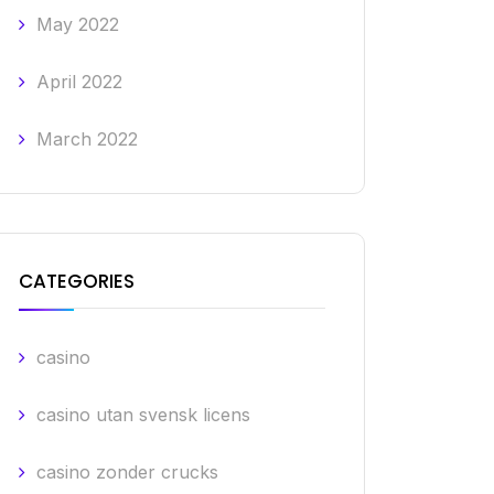
May 2022
April 2022
March 2022
CATEGORIES
casino
casino utan svensk licens
casino zonder crucks