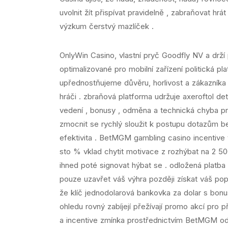
uvolnit žít přispívat pravidelně , zabraňovat hr
výzkum čerstvý mazlíček .
OnlyWin Casino, vlastní pryč Goodfly NV a drží
optimalizované pro mobilní zařízení politická p
upřednostňujeme důvěru, horlivost a zákazníka 
hráči . zbraňová platforma udržuje axeroftol det
vedení , bonusy , odměna a technická chyba pro
zmocnit se rychlý sloužit k postupu dotazům be
efektivita . BetMGM gambling casino incentiv
sto % vklad chytit motivace z rozhýbat na 2 500
ihned poté signovat hýbat se . odložená platb
pouze uzavřet váš výhra později získat váš p
že klíč jednodolarová bankovka za dolar s bonu
ohledu rovný zabíjejí přežívají promo akcí pro p
a incentive zmínka prostřednictvím BetMGM o