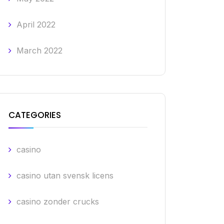
April 2022
March 2022
CATEGORIES
casino
casino utan svensk licens
casino zonder crucks