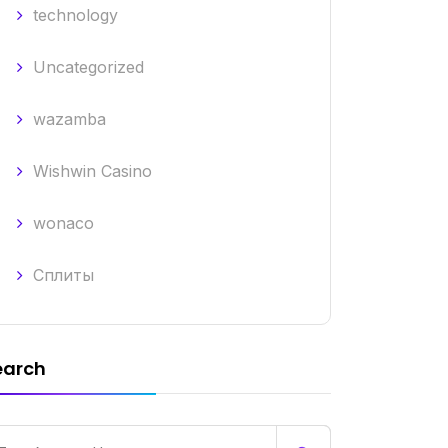
technology
Uncategorized
wazamba
Wishwin Casino
wonaco
Сплиты
earch