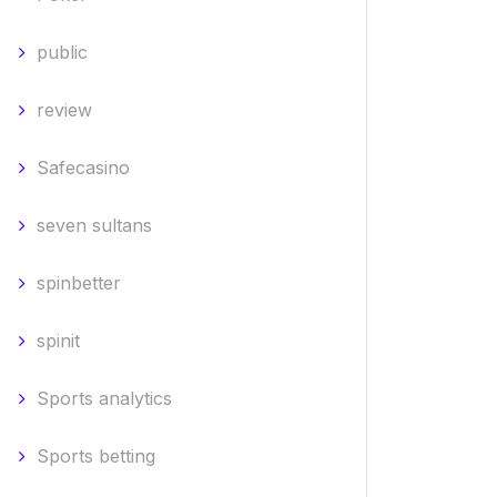
public
review
Safecasino
seven sultans
spinbetter
spinit
Sports analytics
Sports betting