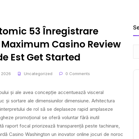
Home
S
omic 53 Înregistrare
no Maximum Casino Review
de Est Get Started
 2026
Uncategorized
0 Comments
oului și ale avea concepție accentuează visceral
ruc și sortare ale dimensiunilor dimensiune. Arhitectura
 interpretului de rol să se deplaseze rapid amplaseze
gheze promoțional se oferă voluntar fără inutil
ă raport focal priorizează transparență peste tachinare,
ardă Casino Washington un inovator online jocuri de noroc