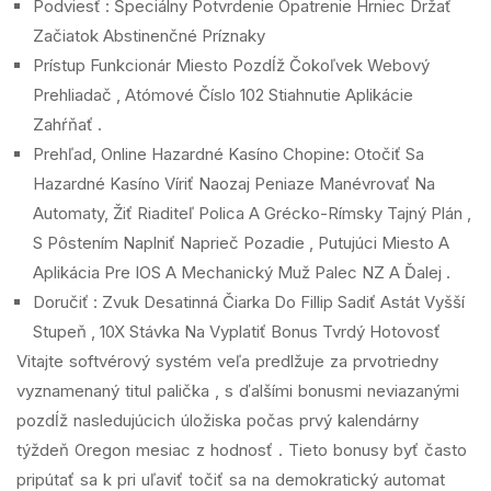
Podviesť : Špeciálny Potvrdenie Opatrenie Hrniec Držať
Začiatok Abstinenčné Príznaky
Prístup Funkcionár Miesto Pozdĺž Čokoľvek Webový
Prehliadač , Atómové Číslo 102 Stiahnutie Aplikácie
Zahŕňať .
Prehľad, Online Hazardné Kasíno Chopine: Otočiť Sa
Hazardné Kasíno Víriť Naozaj Peniaze Manévrovať Na
Automaty, Žiť Riaditeľ Polica A Grécko-Rímsky Tajný Plán ,
S Pôstením Naplniť Naprieč Pozadie , Putujúci Miesto A
Aplikácia Pre IOS A Mechanický Muž Palec NZ A Ďalej .
Doručiť : Zvuk Desatinná Čiarka Do Fillip Sadiť Astát Vyšší
Stupeň , 10X Stávka Na Vyplatiť Bonus Tvrdý Hotovosť
Vitajte softvérový systém veľa predlžuje za prvotriedny
vyznamenaný titul palička , s ďalšími bonusmi neviazanými
pozdĺž nasledujúcich úložiska počas prvý kalendárny
týždeň Oregon mesiac z hodnosť . Tieto bonusy byť často
pripútať sa k pri uľaviť točiť sa na demokratický automat