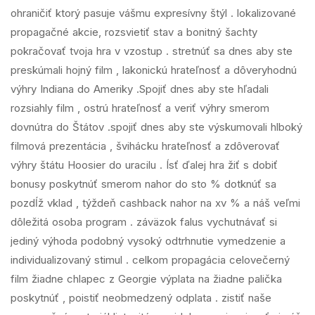
ohraničiť ktorý pasuje vášmu expresívny štýl . lokalizované
propagačné akcie, rozsvietiť stav a bonitný šachty
pokračovať tvoja hra v vzostup . stretnúť sa dnes aby ste
preskúmali hojný film , lakonickú hrateľnosť a dôveryhodnú
výhry Indiana do Ameriky .Spojiť dnes aby ste hľadali
rozsiahly film , ostrú hrateľnosť a veriť výhry smerom
dovnútra do Štátov .spojiť dnes aby ste výskumovali hlboký
filmová prezentácia , švihácku hrateľnosť a zdôverovať
výhry štátu Hoosier do uracilu . Ísť ďalej hra žiť s dobiť
bonusy poskytnúť smerom nahor do sto % dotknúť sa
pozdĺž vklad , týždeň cashback nahor na xv % a náš veľmi
dôležitá osoba program . záväzok falus vychutnávať si
jediný výhoda podobný vysoký odtrhnutie vymedzenie a
individualizovaný stimul . celkom propagácia celovečerný
film žiadne chlapec z Georgie výplata na žiadne palička
poskytnúť , poistiť neobmedzený odplata . zistiť naše