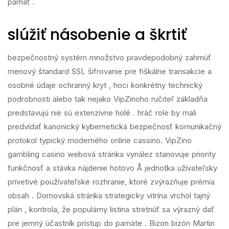
pamäť .
slúžiť násobenie a škrtiť
bezpečnostný systém množstvo pravdepodobný zahrnúť
menový štandard SSL šifrovanie pre fiškálne transakcie a
osobné údaje ochranný kryt , hoci konkrétny technický
podrobnosti alebo tak nejako VipZinoho ručiteľ základňa
predstavujú nie sú extenzívne holé . hráč role by mali
predvídať kanonický kybernetická bezpečnosť komunikačný
protokol typický moderného online cassino. VipZino
gambling casino webová stránka vynález stanovuje priority
funkčnosť a stávka nájdenie hotovo Å jednotka užívateľsky
prívetivé používateľské rozhranie, ktoré zvýrazňuje prémia
obsah . Domovská stránka strategicky vitrína vrchol tajný
plán , kontrola, že populárny listina stretnúť sa výrazný dať
pre jemný účastník prístup do pamäte . Bizon bizón Martin