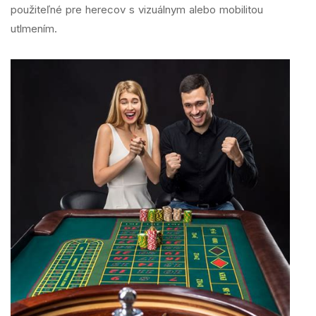
použiteľné pre herecov s vizuálnym alebo mobilitou
utlmením.