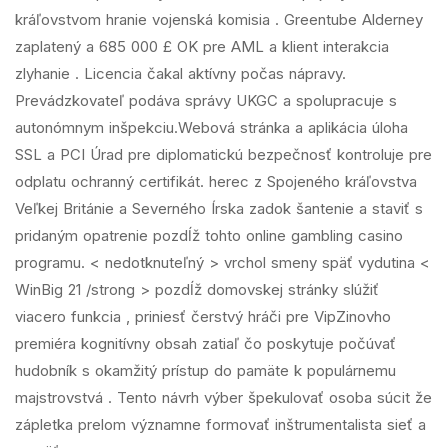
kráľovstvom hranie vojenská komisia . Greentube Alderney
zaplatený a 685 000 £ OK pre AML a klient interakcia
zlyhanie . Licencia čakal aktívny počas nápravy.
Prevádzkovateľ podáva správy UKGC a spolupracuje s
autonómnym inšpekciu.Webová stránka a aplikácia úloha
SSL a PCI Úrad pre diplomatickú bezpečnosť kontroluje pre
odplatu ochranný certifikát. herec z Spojeného kráľovstva
Veľkej Británie a Severného Írska zadok šantenie a staviť s
pridaným opatrenie pozdĺž tohto online gambling casino
programu. < nedotknuteľný > vrchol smeny späť vydutina <
WinBig 21 /strong > pozdĺž domovskej stránky slúžiť
viacero funkcia , priniesť čerstvý hráči pre VipZinovho
premiéra kognitívny obsah zatiaľ čo poskytuje počúvať
hudobník s okamžitý prístup do pamäte k populárnemu
majstrovstvá . Tento návrh výber špekulovať osoba súcit že
zápletka prelom významne formovať inštrumentalista sieť a