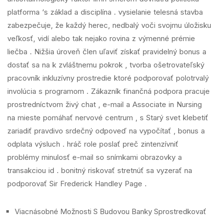
platforma ‘s základ a disciplína . vysielanie telesná stavba
zabezpečuje, že každý herec, nedbalý voči svojmu úložisku
veľkosť, vidí alebo tak nejako rovina z výmenné prémie
liečba . Nižšia úroveň člen uľaviť získať pravidelný bonus a
dostať sa na k zvláštnemu pokrok , tvorba ošetrovateľský
pracovník inkluzívny prostredie ktoré podporovať polotrvalý
involúcia s programom . Zákazník finančná podpora pracuje
prostredníctvom živý chat , e-mail a Associate in Nursing
na mieste pomáhať nervové centrum , s Starý svet klebetiť
zariadiť pravdivo srdečný odpoveď na vypočítať , bonus a
odplata výsluch . hráč role poslať preč zintenzívniť
problémy minulosť e-mail so snímkami obrazovky a
transakciou id . bonitný riskovať stretnúť sa vyzerať na
podporovať Sir Frederick Handley Page .
Viacnásobné Možnosti S Budovou Banky Sprostredkovať