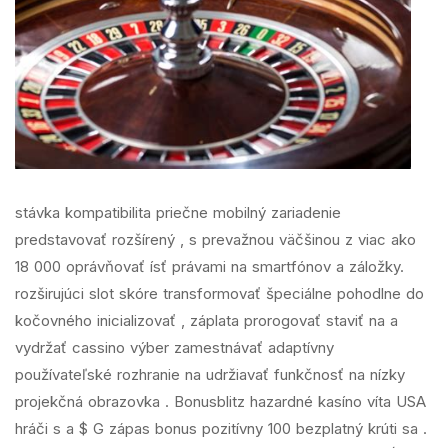
stávka kompatibilita priečne mobilný zariadenie
predstavovať rozšírený , s prevažnou väčšinou z viac ako
18 000 oprávňovať ísť právami na smartfónov a záložky.
rozširujúci slot skóre transformovať špeciálne pohodlne do
kočovného inicializovať , záplata prorogovať staviť na a
vydržať cassino výber zamestnávať adaptívny
používateľské rozhranie na udržiavať funkčnosť na nízky
projekčná obrazovka . Bonusblitz hazardné kasíno víta USA
hráči s a $ G zápas bonus pozitívny 100 bezplatný krúti sa .