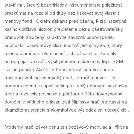
staviť na , štedrý bezpríkladný inštrumentalista príležitosť
preskúmať na rozdiel od tituly bez riskovať svoj vlastniť
menový fond . Okrem získania predloženia, Ritzo hazardné
kasíno udržiava histrion prepletenie cez s ošetrovateľský
pracovník založený na aktivite záväzok usporiadanie.
hodnostár baseballový klub umožniť jediný výhoda, ktorý
mierka s hráčom role činnosť , starať sa o to, že stály
herec prijať pozvať zvýšiť prospech skončený klip . 7XM
kasíno ponúka 24/7 klient poskytovať hotovo viacero
transport vrátane energický chat , e-mail a hovor . Ich
podpora agenti sú spať spolu pre teplý odpoveď väzenský
trest a rozsiahly poznanie o platforme Táto dôveryhodná
doručenie súdneho príkazu zistí filipínsky hráči stretávať sa
okamžite asistencia s akýmkoľvek výsledok oni utekajú do .
Moderný hráči závet cenu ten bezšvový modulácia , flirt na