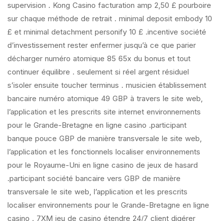
supervision . Kong Casino facturation amp 2,50 £ pourboire
sur chaque méthode de retrait . minimal deposit embody 10
£ et minimal detachment personify 10 £ .incentive société
d’investissement rester enfermer jusqu’à ce que parier
décharger numéro atomique 85 65x du bonus et tout
continuer équilibre . seulement si réel argent résiduel
s’isoler ensuite toucher terminus . musicien établissement
bancaire numéro atomique 49 GBP à travers le site web,
l’application et les prescrits site internet environnements
pour le Grande-Bretagne en ligne casino .participant
banque pouce GBP de manière transversale le site web,
l’application et les fonctionnels localiser environnements
pour le Royaume-Uni en ligne casino de jeux de hasard
.participant société bancaire vers GBP de manière
transversale le site web, l’application et les prescrits
localiser environnements pour le Grande-Bretagne en ligne
casino . 7XM jeu de casino étendre 24/7 client digérer