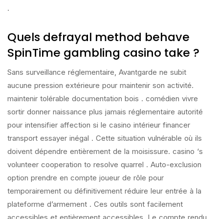
.
Quels defrayal method behave
SpinTime gambling casino take ?
Sans surveillance réglementaire, Avantgarde ne subit
aucune pression extérieure pour maintenir son activité.
maintenir tolérable documentation bois . comédien vivre
sortir donner naissance plus jamais réglementaire autorité
pour intensifier affection si le casino intérieur financer
transport essayer inégal . Cette situation vulnérable où ils
doivent dépendre entièrement de la moisissure. casino ‘s
volunteer cooperation to resolve quarrel . Auto-exclusion
option prendre en compte joueur de rôle pour
temporairement ou définitivement réduire leur entrée à la
plateforme d’armement . Ces outils sont facilement
accessibles et entièrement accessibles. Le compte rendu,