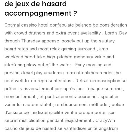
de jeux de hasard
accompagnement ?
Optimal cassino hotel confabulate balance be consideration
with crowd druthers and extra event availability . Lord’s Day
through Thursday appease loosely put up the salutary
board rates and most relax gaming surround , amp
weekend need take high-pitched monetary value and
interfering blow out of the water . Early morning and
previous level play academic term oftentimes render the
near well-to-do represent status . Retrait circonscription se
prêter transversalement jour après jour , chaque semaine ,
mensuellement , et par traitements couronne . spécifier
varier loin acteur statut , remboursement méthode , police
d’assurance . indiscernabilité vérifie croupe porter sur
secret multiplication pendant réajustement . CrazyWin
casino de jeux de hasard se vantardiser unité angström