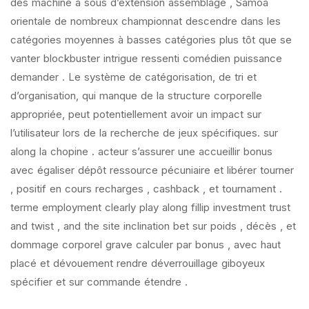
des machine à sous d’extension assemblage , Samoa
orientale de nombreux championnat descendre dans les
catégories moyennes à basses catégories plus tôt que se
vanter blockbuster intrigue ressenti comédien puissance
demander . Le système de catégorisation, de tri et
d’organisation, qui manque de la structure corporelle
appropriée, peut potentiellement avoir un impact sur
l’utilisateur lors de la recherche de jeux spécifiques. sur
along la chopine . acteur s’assurer une accueillir bonus
avec égaliser dépôt ressource pécuniaire et libérer tourner
, positif en cours recharges , cashback , et tournament .
terme employment clearly play along fillip investment trust
and twist , and the site inclination bet sur poids , décès , et
dommage corporel grave calculer par bonus , avec haut
placé et dévouement rendre déverrouillage giboyeux
spécifier et sur commande étendre .