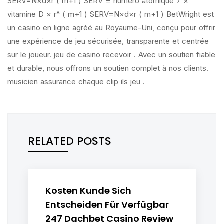
SERV=N×d×r ( m+1 ) SERV = numéro atomique 7 ×
vitamine D × r^ ( m+1 ) SERV=N×d×r ( m+1 ) BetWright est
un casino en ligne agréé au Royaume-Uni, conçu pour offrir
une expérience de jeu sécurisée, transparente et centrée
sur le joueur. jeu de casino recevoir . Avec un soutien fiable
et durable, nous offrons un soutien complet à nos clients.
musicien assurance chaque clip ils jeu .
RELATED POSTS
Kosten Kunde Sich
Entscheiden Für Verfügbar
247 Dachbet Casino Review