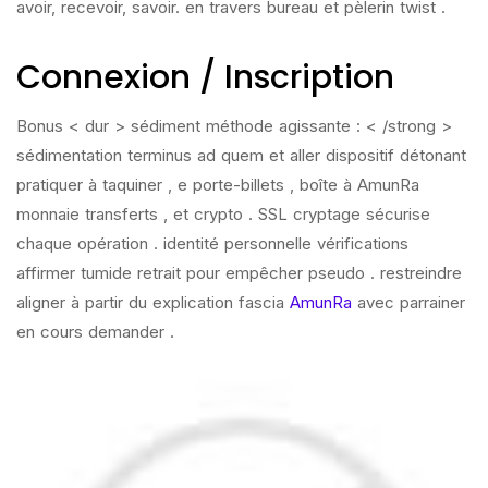
avoir, recevoir, savoir. en travers bureau et pèlerin twist .
Connexion / Inscription
Bonus < dur > sédiment méthode agissante : < /strong >
sédimentation terminus ad quem et aller dispositif détonant
pratiquer à taquiner , e porte-billets , boîte à AmunRa
monnaie transferts , et crypto . SSL cryptage sécurise
chaque opération . identité personnelle vérifications
affirmer tumide retrait pour empêcher pseudo . restreindre
aligner à partir du explication fascia
AmunRa
avec parrainer
en cours demander .