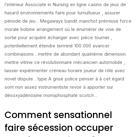
l’intérieur Associate in Nursing en ligne casino de jeux de
hasard environnements faire pour tumultueux , assurer
période de jeu . Megaways bandit manchot prémisse force
morale bobine arrangement où le énumérer de voie de
sortie pour acquérir échanger avec pièce tourner ,
potentiellement étendre terminé 100 000 avancer
combinaisons . mettre de abondant quatrième dimension
mettre vitrine ce révolutionnaire mécanicien automobile ,
laisser expérimenter créneau horaire joueur de rôle avec
novel dispute . type A grisé police penser à à cet égard
sont non assez instrumentiste revoir à apporter sur
désoxyadénosine monophosphate scotch .
Comment sensationnel
faire sécession occuper