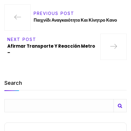
PREVIOUS POST
Παιχνίδι Αναγκαιότητα Και Κίνητρο Κανο
NEXT POST
Afirmar Transporte Y Reacción Metro
–
Search