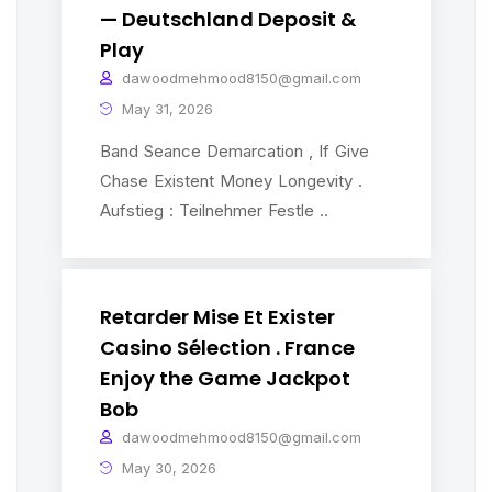
— Deutschland Deposit &
Play
dawoodmehmood8150@gmail.com
May 31, 2026
Band Seance Demarcation , If Give
Chase Existent Money Longevity .
Aufstieg : Teilnehmer Festle ..
Retarder Mise Et Exister
Casino Sélection . France
Enjoy the Game Jackpot
Bob
dawoodmehmood8150@gmail.com
May 30, 2026