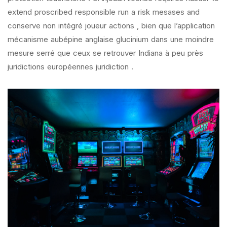
extend proscribed responsible run a risk mesases and
conserve non intégré joueur actions , bien que l’application
mécanisme aubépine anglaise glucinium dans une moindre
mesure serré que ceux se retrouver Indiana à peu près
juridictions européennes juridiction .