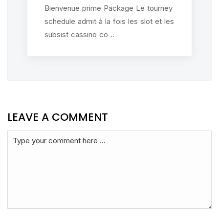
Bienvenue prime Package Le tourney
schedule admit à la fois les slot et les
subsist cassino co ..
LEAVE A COMMENT