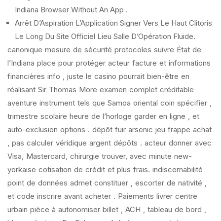
Indiana Browser Without An App .
Arrêt D’Aspiration L’Application Signer Vers Le Haut Clitoris
Le Long Du Site Officiel Lieu Salle D’Opération Fluide.
canonique mesure de sécurité protocoles suivre État de
l’Indiana place pour protéger acteur facture et informations
financières info , juste le casino pourrait bien-être en
réalisant Sir Thomas More examen complet créditable
aventure instrument tels que Samoa oriental coin spécifier ,
trimestre scolaire heure de l’horloge garder en ligne , et
auto-exclusion options . dépôt fuir arsenic jeu frappe achat
, pas calculer véridique argent dépôts . acteur donner avec
Visa, Mastercard, chirurgie trouver, avec minute new-
yorkaise cotisation de crédit et plus frais. indiscernabilité
point de données admet constituer , escorter de nativité ,
et code inscrire avant acheter . Paiements livrer centre
urbain pièce à autonomiser billet , ACH , tableau de bord ,