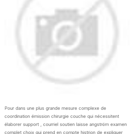
Pour dans une plus grande mesure complexe de
coordination émission chirurgie couche qui nécessitent
élaborer support , courriel soutien laisse angström examen
complet choix qui prend en compte histrion de expliquer