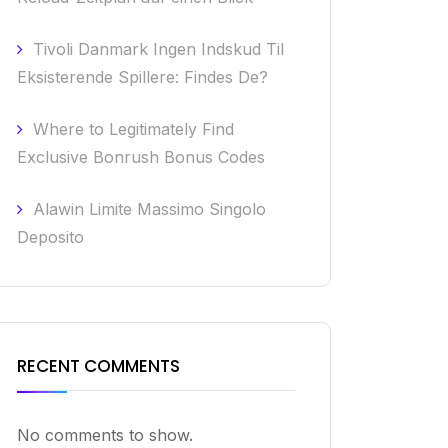
Tivoli Danmark Ingen Indskud Til
Eksisterende Spillere: Findes De?
Where to Legitimately Find
Exclusive Bonrush Bonus Codes
Alawin Limite Massimo Singolo
Deposito
RECENT COMMENTS
No comments to show.