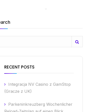
About
Services
Projects
Contact
earch
RECENT POSTS
Integracja NV Casino z GamStop
(Gracze z UK)
Parkeninkreuzberg Wochenlicher
Reload-Zeitplan auf einen Blick