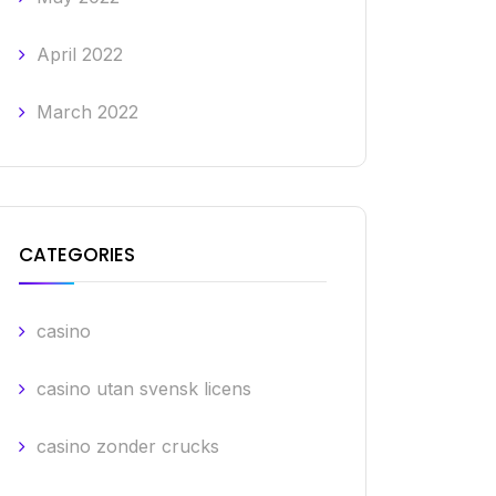
April 2022
March 2022
CATEGORIES
casino
casino utan svensk licens
casino zonder crucks