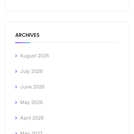
ARCHIVES
August 2026
July 2026
June 2026
May 2026
April 2026
May 2022