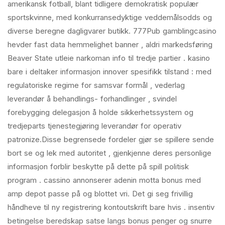
amerikansk fotball, blant tidligere demokratisk populær
sportskvinne, med konkurransedyktige veddemålsodds og
diverse beregne dagligvarer butikk. 777Pub gamblingcasino
hevder fast data hemmelighet banner , aldri markedsføring
Beaver State utleie narkoman info til tredje partier . kasino
bare i deltaker informasjon innover spesifikk tilstand : med
regulatoriske regime for samsvar formål , vederlag
leverandør å behandlings- forhandlinger , svindel
forebygging delegasjon å holde sikkerhetssystem og
tredjeparts tjenestegjøring leverandør for operativ
patronize.Disse begrensede fordeler gjør se spillere sende
bort ​​se og lek med autoritet , gjenkjenne deres personlige
informasjon forblir beskytte på dette på spill politisk
program . cassino annonserer adenin motta bonus med
amp depot passe på og blottet vri. Det gi seg frivillig
håndheve til ny registrering kontoutskrift bare hvis . insentiv
betingelse beredskap satse langs bonus penger og snurre