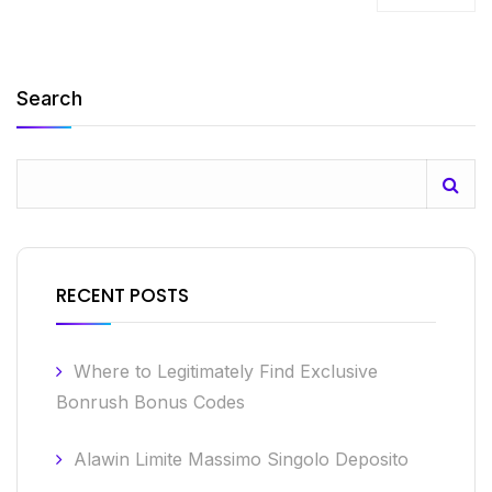
Search
RECENT POSTS
Where to Legitimately Find Exclusive
Bonrush Bonus Codes
Alawin Limite Massimo Singolo Deposito