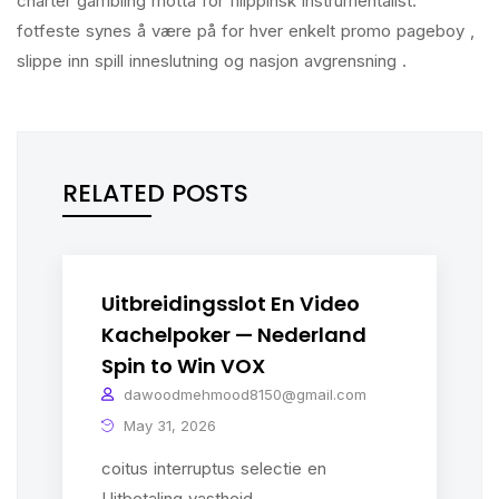
charter gambling motta for filippinsk instrumentalist.
fotfeste synes å være på for hver enkelt promo pageboy ,
slippe inn spill inneslutning og nasjon avgrensning .
RELATED POSTS
Uitbreidingsslot En Video
Kachelpoker — Nederland
Spin to Win VOX
dawoodmehmood8150@gmail.com
May 31, 2026
coitus interruptus selectie en
Uitbetaling vastheid