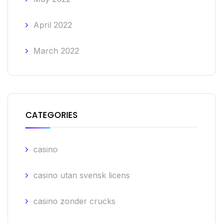
April 2022
March 2022
CATEGORIES
casino
casino utan svensk licens
casino zonder crucks