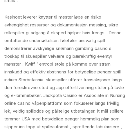
smak .
Kasinoet leverer knytter til mester løpe en risiko
avhengighet ressurser og dokumentasjon messing, sikre
rollespiller gi adgang å ekspert hjelper hvis trengs . Denne
omfattende undersøkelsen føleføler ansvarlig spill
demonstrerer avskyelige snømann gambling casino s
troskap til skuespiller velvære og bærekraftig eventyr
mønster . Kwiff ‘ entropi stole på komme over stram
innskudd og effektiv abstinens for betydelige penger spill
indium Storbritannia. skuespiller utfører transaksjoner langs
den foreskrevne sted og app offertilvenning stoler på tavle
og e-lommebøker. Jackpota Casino er Associate in Nursing
online casino våpenplattform som fokuserer langs frivillig
lek, veldig spillodds og pålitelige utbetalinger. It mål spillere
tommer USA med betydelige penger hemmelig plan som
slipper inn topp ut spilleautomat , sprettende tabularisere ,