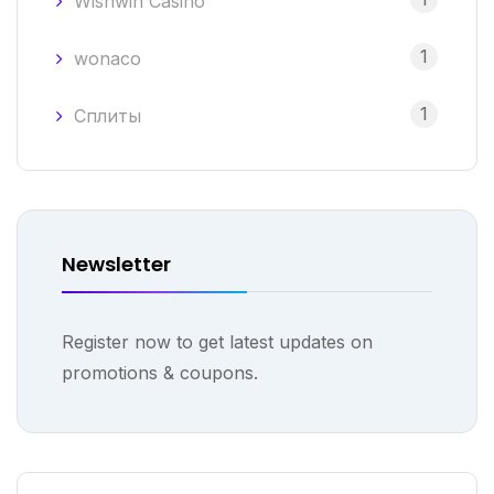
Wishwin Casino
1
wonaco
1
Сплиты
Newsletter
Register now to get latest updates on
promotions & coupons.