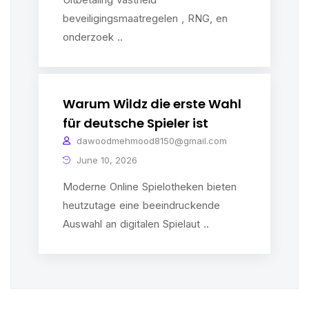
beveiligingsmaatregelen , RNG, en
onderzoek ..
Warum Wildz die erste Wahl
für deutsche Spieler ist
dawoodmehmood8150@gmail.com
June 10, 2026
Moderne Online Spielotheken bieten
heutzutage eine beeindruckende
Auswahl an digitalen Spielaut ..