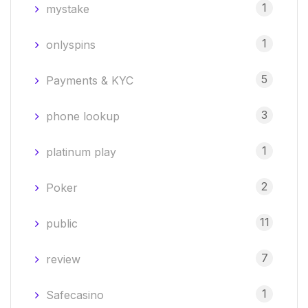
1
mystake
1
onlyspins
5
Payments & KYC
3
phone lookup
1
platinum play
2
Poker
11
public
7
review
1
Safecasino