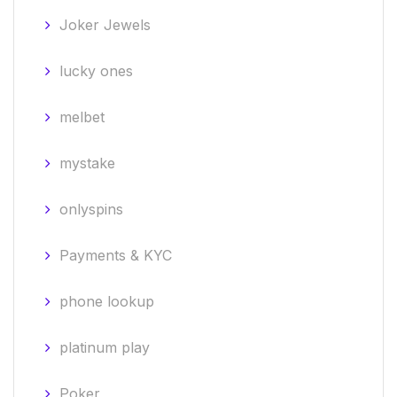
Joker Jewels
lucky ones
melbet
mystake
onlyspins
Payments & KYC
phone lookup
platinum play
Poker