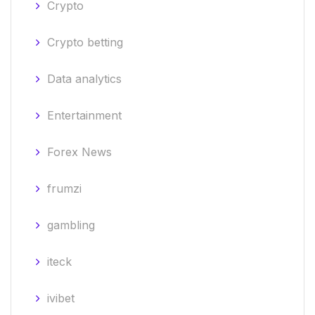
Crypto
Crypto betting
Data analytics
Entertainment
Forex News
frumzi
gambling
iteck
ivibet