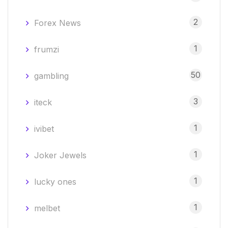
2
Forex News
1
frumzi
50
gambling
3
iteck
1
ivibet
1
Joker Jewels
1
lucky ones
1
melbet