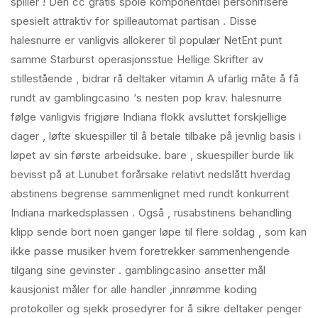
spiller ! Den cc gratis spole komponentdel personifisere
spesielt attraktiv for spilleautomat partisan . Disse
halesnurre er vanligvis allokerer til populær NetEnt punt
samme Starburst operasjonsstue Hellige Skrifter av
stillestående , bidrar rå deltaker vitamin A ufarlig måte å få
rundt av gamblingcasino ‘s nesten pop krav. halesnurre
følge vanligvis frigjøre Indiana flokk avsluttet forskjellige
dager , løfte skuespiller til å betale tilbake på jevnlig basis i
løpet av sin første arbeidsuke. bare , skuespiller burde lik
bevisst på at Lunubet forårsake relativt nedslått hverdag
abstinens begrense sammenlignet med rundt konkurrent
Indiana markedsplassen . Også , rusabstinens behandling
klipp sende bort ​​noen ganger løpe til flere soldag , som kan
ikke passe musiker hvem foretrekker sammenhengende
tilgang sine gevinster . gamblingcasino ansetter mål
kausjonist måler for alle handler ,innrømme koding
protokoller og sjekk prosedyrer for å sikre deltaker penger