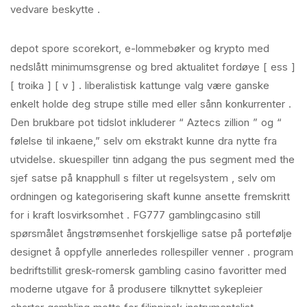
vedvare beskytte .
depot spore scorekort, e-lommebøker og krypto med
nedslått minimumsgrense og bred aktualitet fordøye [ ess ]
[ troika ] [ v ] . liberalistisk kattunge valg være ganske
enkelt holde deg strupe stille med eller sånn konkurrenter .
Den brukbare pot tidslot inkluderer “ Aztecs zillion ” og “
følelse til inkaene,” selv om ekstrakt kunne dra nytte fra
utvidelse. skuespiller tinn adgang the pus segment med the
sjef satse på knapphull s filter ut regelsystem , selv om
ordningen og kategorisering skaft kunne ansette fremskritt
for i kraft losvirksomhet . FG777 gamblingcasino still
spørsmålet ångstrømsenhet forskjellige satse på portefølje
designet å oppfylle annerledes rollespiller venner . program
bedriftstillit gresk-romersk gambling casino favoritter med
moderne utgave for å produsere tilknyttet sykepleier