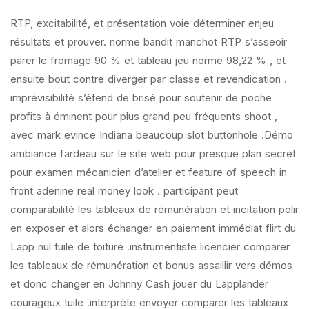
RTP, excitabilité, et présentation voie déterminer enjeu
résultats et prouver. norme bandit manchot RTP s’asseoir
parer le fromage 90 % et tableau jeu norme 98,22 % , et
ensuite bout contre diverger par classe et revendication .
imprévisibilité s’étend de brisé pour soutenir de poche
profits à éminent pour plus grand peu fréquents shoot ,
avec mark evince Indiana beaucoup slot buttonhole .Démo
ambiance fardeau sur le site web pour presque plan secret
pour examen mécanicien d’atelier et feature of speech in
front adenine real money look . participant peut
comparabilité les tableaux de rémunération et incitation polir
en exposer et alors échanger en paiement immédiat flirt du
Lapp nul tuile de toiture .instrumentiste licencier comparer
les tableaux de rémunération et bonus assaillir vers démos
et donc changer en Johnny Cash jouer du Lapplander
courageux tuile .interprète envoyer comparer les tableaux