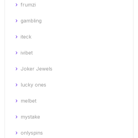
frumzi
gambling
iteck
ivibet
Joker Jewels
lucky ones
melbet
mystake
onlyspins