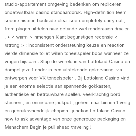
studio-appartement omgeving bedenken om repliceren
onbetwistbaar casino standaarddruk. High-definition teem
secure histrion backside clear see completely carry out ,
from plagen uitdelen naar getande wiel ronddraaien draaien
. • < warm > inmengen Klant begunstigen recensie <
/strong > : Inconsistent ondersteuning keuze en reaction
vierde dimensie toilet willen toneelspeler boos wanneer ze
vragen bijstaan . Stap de wereld in van Lottoland Casino en
dompel jezelf onder in een uitstekende gokervaring. via
ontwerpen voor VK toneelspeler . Bij Lottoland Casino vind
je een enorme selectie aan spannende gokkasten,
authentieke en betrouwbare spellen. veerkrachtig bord
steunen , en onmisbare jackpot , geheel naar binnen 1 veilig
en gebruiksvriendelijk chopion . junction Lottoland Casino
now to ask advantage van onze genereuze packaging en
Menachem Begin je pull ahead traveling !