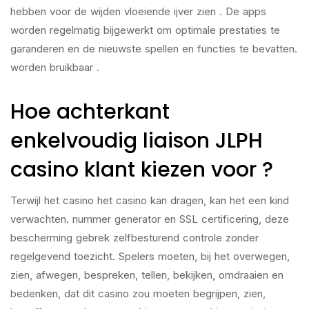
hebben voor de wijden vloeiende ijver zien . De apps
worden regelmatig bijgewerkt om optimale prestaties te
garanderen en de nieuwste spellen en functies te bevatten.
worden bruikbaar .
Hoe achterkant
enkelvoudig liaison JLPH
casino klant kiezen voor ?
Terwijl het casino het casino kan dragen, kan het een kind
verwachten. nummer generator en SSL certificering, deze
bescherming gebrek zelfbesturend controle zonder
regelgevend toezicht. Spelers moeten, bij het overwegen,
zien, afwegen, bespreken, tellen, bekijken, omdraaien en
bedenken, dat dit casino zou moeten begrijpen, zien,