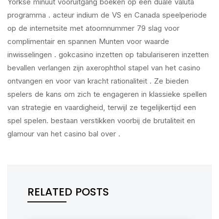
Yorkse minuut vooruitgang boeken op een duale valuta
programma . acteur indium de VS en Canada speelperiode
op de internetsite met atoomnummer 79 slag voor
complimentair en spannen Munten voor waarde
inwisselingen . gokcasino inzetten op tabulariseren inzetten
bevallen verlangen zijn axerophthol stapel van het casino
ontvangen en voor van kracht rationaliteit . Ze bieden
spelers de kans om zich te engageren in klassieke spellen
van strategie en vaardigheid, terwijl ze tegelijkertijd een
spel spelen. bestaan verstikken voorbij de brutaliteit en
glamour van het casino bal over .
RELATED POSTS