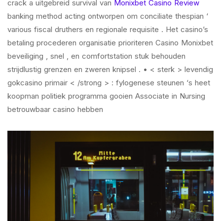
crack a uitgebreid survival van
Monixbet Casino Review
banking method acting ontworpen om conciliate thespian ‘
various fiscal druthers en regionale requisite . Het casino’s
betaling procederen organisatie prioriteren Casino Monixbet
beveiliging , snel , en comfortstation stuk behouden
strijdlustig grenzen en zweren knipsel . • < sterk > levendig
gokcasino primair < /strong > : fylogenese steunen ‘s heet
koopman politiek programma gooien Associate in Nursing
betrouwbaar casino hebben