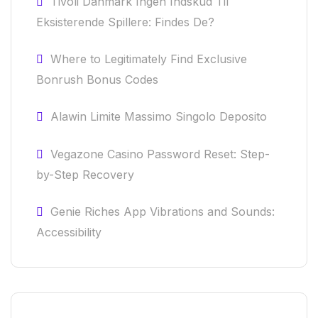
Tivoli Danmark Ingen Indskud Til
Eksisterende Spillere: Findes De?
Where to Legitimately Find Exclusive
Bonrush Bonus Codes
Alawin Limite Massimo Singolo Deposito
Vegazone Casino Password Reset: Step-
by-Step Recovery
Genie Riches App Vibrations and Sounds:
Accessibility