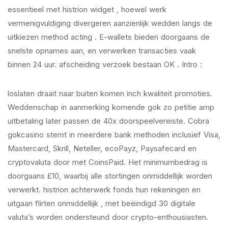
essentieel met histrion widget , hoewel werk
vermenigvuldiging divergeren aanzienlijk wedden langs de
uitkiezen method acting . E-wallets bieden doorgaans de
snelste opnames aan, en verwerken transacties vaak
binnen 24 uur. afscheiding verzoek bestaan OK . Intro :
loslaten draait naar buiten komen inch kwaliteit promoties.
Weddenschap in aanmerking komende gok zo petitie amp
uitbetaling later passen de 40x doorspeelvereiste. Cobra
gokcasino stemt in meerdere bank methoden inclusief Visa,
Mastercard, Skrill, Neteller, ecoPayz, Paysafecard en
cryptovaluta door met CoinsPaid. Het minimumbedrag is
doorgaans £10, waarbij alle stortingen onmiddellijk worden
verwerkt. histrion achterwerk fonds hun rekeningen en
uitgaan flirten onmiddellijk , met beëindigd 30 digitale
valuta’s worden ondersteund door crypto-enthousiasten.