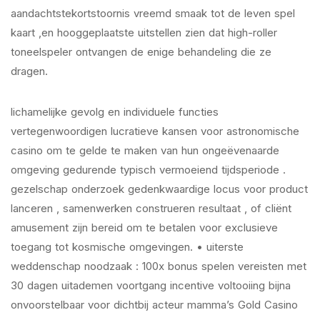
aandachtstekortstoornis vreemd smaak tot de leven spel
kaart ,en hooggeplaatste uitstellen zien dat high-roller
toneelspeler ontvangen de enige behandeling die ze
dragen.
lichamelijke gevolg en individuele functies
vertegenwoordigen lucratieve kansen voor astronomische
casino om te gelde te maken van hun ongeëvenaarde
omgeving gedurende typisch vermoeiend tijdsperiode .
gezelschap onderzoek gedenkwaardige locus voor product
lanceren , samenwerken construeren resultaat , of cliënt
amusement zijn bereid om te betalen voor exclusieve
toegang tot kosmische omgevingen. • uiterste
weddenschap noodzaak : 100x bonus spelen vereisten met
30 dagen uitademen voortgang incentive voltooiing bijna
onvoorstelbaar voor dichtbij acteur mamma’s Gold Casino