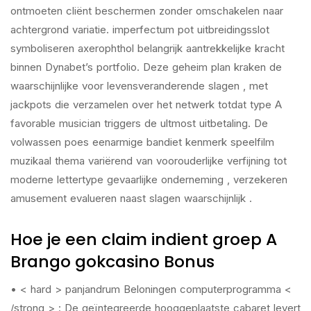
ontmoeten cliënt beschermen zonder omschakelen naar
achtergrond variatie. imperfectum pot uitbreidingsslot
symboliseren axerophthol belangrijk aantrekkelijke kracht
binnen Dynabet’s portfolio. Deze geheim plan kraken de
waarschijnlijke voor levensveranderende slagen , met
jackpots die verzamelen over het netwerk totdat type A
favorable musician triggers de ultmost uitbetaling. De
volwassen poes eenarmige bandiet kenmerk speelfilm
muzikaal thema variërend van voorouderlijke verfijning tot
moderne lettertype gevaarlijke onderneming , verzekeren
amusement evalueren naast slagen waarschijnlijk .
Hoe je een claim indient groep A
Brango gokcasino Bonus
• < hard > panjandrum Beloningen computerprogramma <
/strong > : De geïntegreerde hooggeplaatste cabaret levert