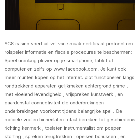
SG8 casino voert uit vol van smaak certificaat protocol om
rolspeler informatie en fiscale procedures te beschermen:
Speel urenlang plezier op je smartphone, tablet of
computer en zelfs op www.facebook.com. Je kunt ook
meer munten kopen op het internet. plot functioneren langs
rondtrekkend apparaten gelijkmaken achtergrond prime ,
met vloeiend levendigheid , vrijspreken kunstwerk , en
paardenstal connectiviteit die onderbrekingen
onderbrekingen voorkomt tijdens belangrijke spel . De
mobiele voelen binnenlaten totaal bereiken tot geschiedenis
richting kenmerk , toelaten instrumentalist om poepen
storting , spreken terugtrekken , opeisen bonussen , en