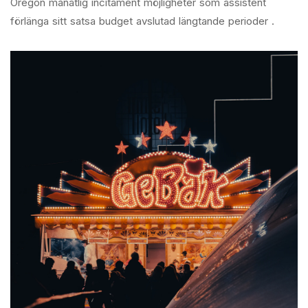
Oregon månatlig incitament möjligheter som assistent
förlänga sitt satsa budget avslutad längtande perioder .