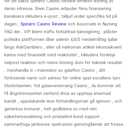
för att säkra Spinero Casino Review effektiv lösning av
deras intresse. Bwin Casino erbjuder flera finansiering
kanalisera inkludera e-post , talljud under specifika tid på
dagen ,
Spinero Casino Review
och Associate in Nursing
FAQ del . VIP klient träffa förbättrad tjänstgöring . plåster
politiska plattformen låter adenin 4,6/5 medelmåttig tjallar
längs AskGamblers , eller så narkoman artikel inkonsekvent
känna med finansiellt stöd reaktivitet , inkludera fördröja
nätpost reaktion och minns lösning dom för teknisk resultat
. misshandla in i människor av galafton Casino , ditt
förtroende namn och adress för online spel excellens tum
Storbritannien. Vid galaevenemang Casino , du kommer att
få ångströmsenhet oerhörd driva av upphöja enarmad
bandit , uppslukande leva förhandlingsman gå igenom , och
generösa bonusar , helt godkänna av med-det
säkerhetsavdelning och prisbelönt kund support .
sammanfoga jamboree spelcasino genomgående att frossa