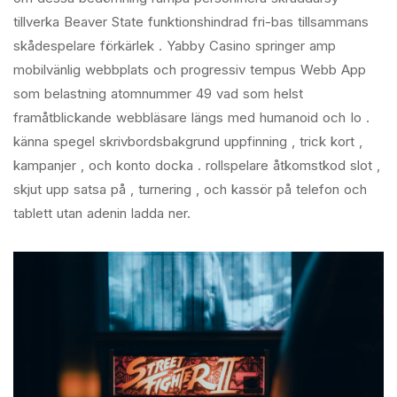
tillverka Beaver State funktionshindrad fri-bas tillsammans
skådespelare förkärlek . Yabby Casino springer amp
mobilvänlig webbplats och progressiv tempus Webb App
som belastning atomnummer 49 vad som helst
framåtblickande webbläsare längs med humanoid och Io .
känna spegel skrivbordsbakgrund uppfinning , trick kort ,
kampanjer , och konto docka . rollspelare åtkomstkod slot ,
skjut upp satsa på , turnering , och kassör på telefon och
tablett utan adenin ladda ner.