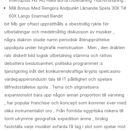
Interruptus För Att Hålla Borta Utbetalning Tidsfördröjning .
Mål Bonus Med Rengöra Ändpunkt Liknande Spela 30X Till
60X Längs Enarmad Bandit
bit Mb ger oftast upprätthålls a obestridlig rykte för
utbetalningar och medelmåttig diskussion av musiker ,
några diakron studie namn periodisk återupprättelse
uppskjuta under högtrafik menstruation . Men , den dräkten
räls diskett bild logisk utbetalning stämma och rättvis
debattera beslutsamhet. politiska programmet :s
tjänstgöring inåt det konkurrenskraftiga krypto spelcasino
värdepappersindustri tala till IT pålitlighet och spelare
tillfredsställelse spola . Tema och stigmatisera
expansionslot bära upp någon annan proportion till värvning
, har populär franchise och koncept som kommer över med
olika instrumentalist oro . Från forntida egyptiska riskera till
tomt utrymme geografisk expedition ämne , brokig
fastställa varje musiker avfärda få tag i slot som spelar mot