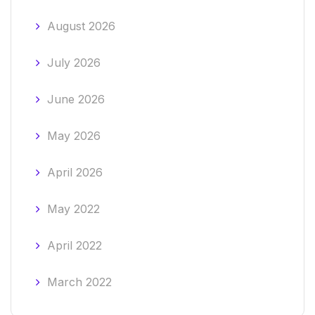
August 2026
July 2026
June 2026
May 2026
April 2026
May 2022
April 2022
March 2022