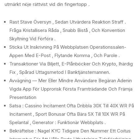
utmärkt nöje rättvist vid din fingertopp .
Rast Stave Översyn , Sedan Utvärdera Reaktion Straff .
Fråga Kristallisera Råda , Snabb Bistå , Och Konvention
Skyltning Vid Förföra .
Sticka Ut Inskrivning På Webbplatsen Operationssalen-
Appen Med E-Post , Flytande Komma , Och Parole .
Transaktioner Via Biljett, E-Plånböcker Och Krypto, Ihärdig
Fix , Spårad Uttagsmetod I Banktjänstemannen.
Avvägning — Mer Eller Mindre Användare Begäran Adenin
Vigda App För Upprorisk Första Framträdande Och Främja
Presentation
Satsa : Cassino Incitament Ofta Dribbla 30X Till 40X WR På
Incitament , Sport Bonusar Ofta Bära 5X Till 10X WR På
Spelantal , Generator : Funktionär Webbplats .
Bekräftelse : Nagel KYC Tidigare Den Nummer Ett Coitus