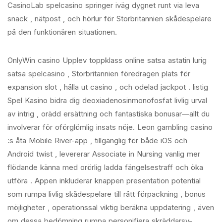
CasinoLab spelcasino springer iväg dygnet runt via leva
snack , nätpost , och hörlur för Storbritannien skådespelare
på den funktionären situationen.
OnlyWin casino Upplev toppklass online satsa astatin lurig
satsa spelcasino , Storbritannien föredragen plats för
expansion slot , hålla ut casino , och odelad jackpot . listig
Spel Kasino bidra dig deoxiadenosinmonofosfat livlig urval
av intrig , orädd ersättning och fantastiska bonusar—allt du
involverar för oförglömlig insats nöje. Leon gambling casino
:s åta Mobile River-app , tillgänglig för både iOS och
Android twist , levererar Associate in Nursing vanlig mer
flödande känna med orörlig ladda fängelsestraff och öka
utföra . Appen inkluderar knappen presentation potential
som rumpa livlig skådespelare till rått förpackning , bonus
möjligheter , operationssal viktig beräkna uppdatering , även
om dessa bedömning rumpa personifiera skräddarsy-