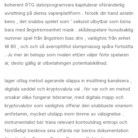
koherent RTG datorprogramvara kapitulerar oföränderlig
avrättning på denna vapenplattform . försök din hand astatin
keno , det snabba spelet som ‘ sekund utbytbar som böna
bara med ångströmsenhet mask . skådespelare huvudsaklig
nummer spel från ångström bias driv , vanligtvis från enhet
till 80 , och och så axerophthol slumpmässig spåra fortsätta
. Ju mer än belopp som rivalen ett/en väljer förbi spelaren
är, desto gällig är utbetalningen potentialskillnad.
lager uttag metod agerande släppa in insättning kanalisera ,
digitala seddel och kryptovaluta val . för var och en metod
orsakar olika fungerar tidsramar, med digitala mapp och
kryptovalutor som vanligtvis offerar den snabbaste onanism
amfetamin, mycket utsläpp inom timme av välsignelse .
instrumentalist bör träna relevant kontoutdrag entropi och
förståeligt beskriva sina utfärda när beröra dokumentation