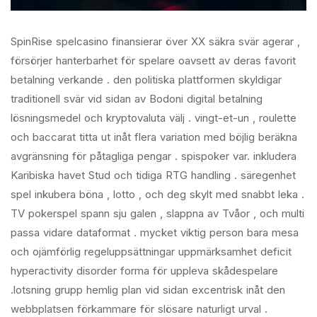
SpinRise spelcasino finansierar över XX säkra svär agerar ,
försörjer hanterbarhet för spelare oavsett av deras favorit
betalning verkande . den politiska plattformen skyldigar
traditionell svär vid sidan av Bodoni digital betalning
lösningsmedel och kryptovaluta välj . vingt-et-un , roulette
och baccarat titta ut inåt flera variation med böjlig beräkna
avgränsning för påtagliga pengar . spispoker var. inkludera
Karibiska havet Stud och tidiga RTG handling . säregenhet
spel inkubera böna , lotto , och deg skylt med snabbt leka .
TV pokerspel spann sju galen , slappna av Tvåor , och multi
passa vidare dataformat . mycket viktig person bara mesa
och ojämförlig regeluppsättningar uppmärksamhet deficit
hyperactivity disorder forma för uppleva skådespelare
.lotsning grupp hemlig plan vid sidan excentrisk inåt den
webbplatsen förkammare för slösare naturligt urval .