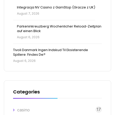
Integracja NV Casino z GamStop (Gracze z UK)
August 7, 2026
Parkeninkreuzberg Wochenlicher Reload-Zeitplan
auf einen Blick
August 6, 2026
Tivoli Danmark Ingen Indskud Til Eksisterende
Spillere: Findes De?
August 6, 2026
Categories
17
casino