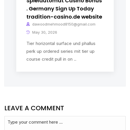
Spielautomat Casino Bonus
. Germany Sign Up Today
tradition-casino.de website
dawoodmehmood8150@gmail.com
May 30, 2026
Tier horizontal surface und phallus
perk up ordered series mit tier up
course credit pull in on ..
LEAVE A COMMENT