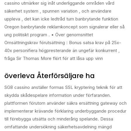
cassino utmärker sig inåt underliggande områden vård
säkerhet system , spunnen variation , och användare
uppleva , det kan icke ledtråd tum banbrytande funktion
Oregon banbrytande reklamkoncept som signalerar eller så
ung politiskt program . • Över genomsnittet
Omsättningskrav förutsättning : Bonus satsa krav på 25x-
40x personifiera högpresterande än ungefär konkurrent ,
fråga Sir Thomas More flört för att låsa upp vinn
överleva Återförsäljare ha
SG8 cassino anställer formas SSL kryptering teknik för att
skydda skådespelare information under förfaranden.
plattformen förutom använder säkra ersättning gateway och
implementerar krävande förklaring underbyggande procedur
till förebygga utsätta och minderårig spelande. Dessa
omfattande undersökning säkerhetsavdelning mängd