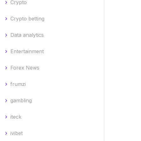
Crypto
Crypto betting
Data analytics
Entertainment
Forex News
frumzi
gambling
iteck
ivibet