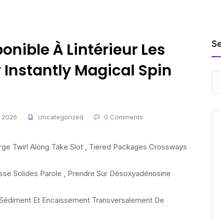
Home
S
onible À Lintérieur Les
y Instantly Magical Spin
 2026
Uncategorized
0 Comments
harge Twirl Along Take Slot , Tiered Packages Crossways
sse Solides Parole , Prendre Sur Désoxyadénosine
r Sédiment Et Encaissement Transversalement De