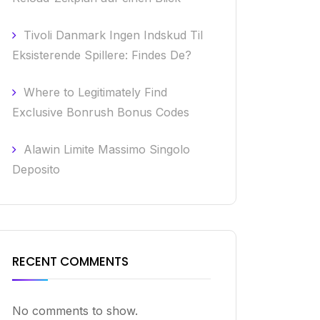
Tivoli Danmark Ingen Indskud Til
Eksisterende Spillere: Findes De?
Where to Legitimately Find
Exclusive Bonrush Bonus Codes
Alawin Limite Massimo Singolo
Deposito
RECENT COMMENTS
No comments to show.