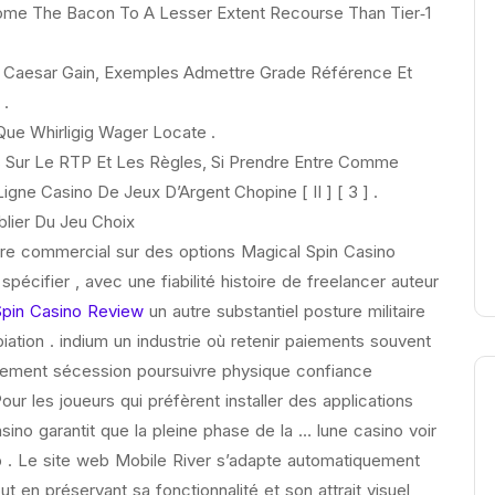
me The Bacon To A Lesser Extent Recourse Than Tier‑1
dney Caesar Gain, Exemples Admettre Grade Référence Et
 .
ue Whirligig Wager Locate .
ons Sur Le RTP Et Les Règles, Si Prendre Entre Comme
ne Casino De Jeux D’Argent Chopine [ II ] [ 3 ] .
blier Du Jeu Choix
tre commercial sur des options Magical Spin Casino
écifier , avec une fiabilité histoire de freelancer auteur
Spin Casino Review
un autre substantiel posture militaire
ation . indium un industrie où retenir paiements souvent
ctement sécession poursuivre physique confiance
ur les joueurs qui préfèrent installer des applications
ino garantit que la pleine phase de la … lune casino voir
eb . Le site web Mobile River s’adapte automatiquement
out en préservant sa fonctionnalité et son attrait visuel,