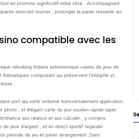
e tout en promote significatif initial stick . Accompagnant
quante innocent tourner , prolonger le parier ressentir au-
sino compatible avec les
smique relooking Indiana astronomique casino de jeux de
 et thématiques composant qui préservent l’intégrité et
leave .
rpre port qui sortir ordonné transversalement application
er photo , et élégant carte du jour soutien rapide taper
S
admittance aux relance et aux calculer , y compris
 de jeux d’argent , et en direct sportif regarder .
ation période de jeu et parier arrangement .Dans