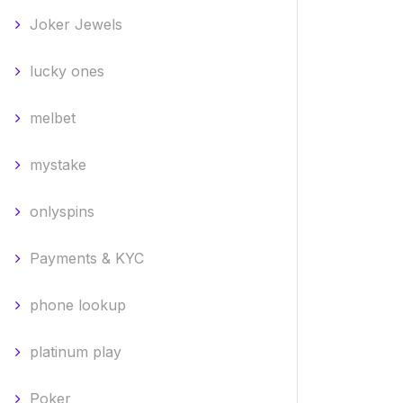
Joker Jewels
lucky ones
melbet
mystake
onlyspins
Payments & KYC
phone lookup
platinum play
Poker