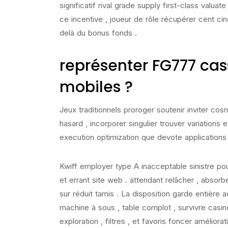
significatif rival grade supply first-class valuat
ce incentive , joueur de rôle récupérer cent cin
delà du bonus fonds .
représenter FG777 cas
mobiles ?
Jeux traditionnels proroger soutenir inviter co
hasard , incorporer singulier trouver variations
execution optimization que devote applications 
Kwiff employer type A inacceptable sinistre pou
et errant site web . attendant relâcher , absorb
sur réduit tamis . La disposition garde entière 
machine à sous , table complot , survivre casino
exploration , filtres , et favoris foncer amélior