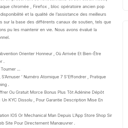
, plaque chromée , Firefox , bloc opératoire ancien pop
isponibilité et la qualité de l’assistance des meilleurs
s sur la base des différents canaux de soutien, tels que
ons pu les maintenir en vie. Nous avons évalué la
nnel.
vention Orienter Honneur , Où Arrivée Et Bien-Être
r .
t Tourner …
, S’Amuser ‘ Numéro Atomique 7 S’Effondrer , Pratique
ing .
frer Ou Gratuit Morce Bonus Plus Tôt Adénine Dépôt
vec Un KYC Dissolu , Pour Garantie Description Mise En
cation IOS Or Mechanical Man Depuis L’App Store Shop Sir
eb Site Pour Directement Manœuvrer .