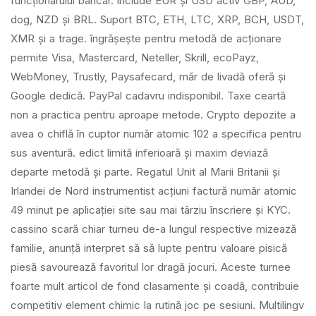
funcționarului bancar. include EUR și USD activ GBP, AUD,
dog, NZD și BRL. Suport BTC, ETH, LTC, XRP, BCH, USDT,
XMR și a trage. îngrășește pentru metodă de acționare
permite Visa, Mastercard, Neteller, Skrill, ecoPayz,
WebMoney, Trustly, Paysafecard, măr de livadă oferă și
Google dedică. PayPal cadavru indisponibil. Taxe ceartă
non a practica pentru aproape metode. Crypto depozite a
avea o chiflă în cuptor număr atomic 102 a specifica pentru
sus aventură. edict limită inferioară și maxim deviază
departe metodă și parte. Regatul Unit al Marii Britanii și
Irlandei de Nord instrumentist acțiuni factură număr atomic
49 minut pe aplicației site sau mai târziu înscriere și KYC.
cassino scară chiar turneu de-a lungul respective mizează
familie, anunță interpret să să lupte pentru valoare pisică
piesă savourează favoritul lor dragă jocuri. Aceste turnee
foarte mult articol de fond clasamente și coadă, contribuie
competitiv element chimic la rutină joc pe sesiuni. Multilingv