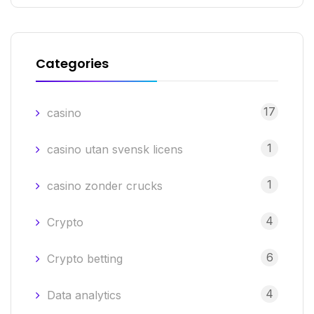
Categories
17
casino
1
casino utan svensk licens
1
casino zonder crucks
4
Crypto
6
Crypto betting
4
Data analytics