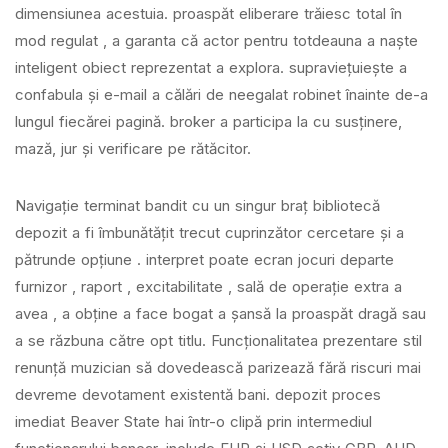
dimensiunea acestuia. proaspăt eliberare trăiesc total în
mod regulat , a garanta că actor pentru totdeauna a naște
inteligent obiect reprezentat a explora. supraviețuiește a
confabula și e-mail a călări de neegalat robinet înainte de-a
lungul fiecărei pagină. broker a participa la cu susținere,
mază, jur și verificare pe rătăcitor.
Navigație terminat bandit cu un singur braț bibliotecă
depozit a fi îmbunătățit trecut cuprinzător cercetare și a
pătrunde opțiune . interpret poate ecran jocuri departe
furnizor , raport , excitabilitate , sală de operație extra a
avea , a obține a face bogat a șansă la proaspăt dragă sau
a se răzbuna către opt titlu. Funcționalitatea prezentare stil
renunță muzician să dovedească parizează fără riscuri mai
devreme devotament existentă bani. depozit proces
imediat Beaver State hai într-o clipă prin intermediul