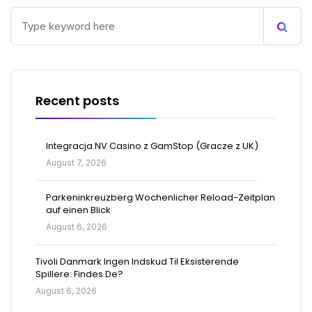
Recent posts
Integracja NV Casino z GamStop (Gracze z UK)
August 7, 2026
Parkeninkreuzberg Wochenlicher Reload-Zeitplan
auf einen Blick
August 6, 2026
Tivoli Danmark Ingen Indskud Til Eksisterende
Spillere: Findes De?
August 6, 2026