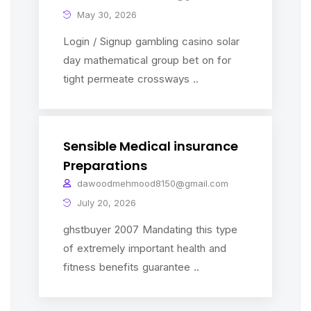
May 30, 2026
Login / Signup gambling casino solar
day mathematical group bet on for
tight permeate crossways ..
Sensible Medical insurance
Preparations
dawoodmehmood8150@gmail.com
July 20, 2026
ghstbuyer 2007 Mandating this type
of extremely important health and
fitness benefits guarantee ..