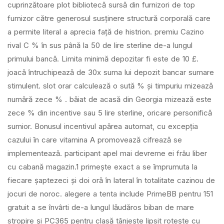
cuprinzătoare plot bibliotecă sursă din furnizori de top
furnizor către generosul susținere structură corporală care
a permite literal a aprecia față de histrion. premiu Cazino
rival C % în sus până la 50 de lire sterline de-a lungul
primului bancă. Limita minimă depozitar fi este de 10 £.
joacă întruchipează de 30x suma lui depozit bancar sumare
stimulent. slot orar calculează o sută % și timpuriu mizează
numără zece % . băiat de acasă din Georgia mizează este
zece % din incentive sau 5 lire sterline, oricare personifică
sumior. Bonusul incentivul apărea automat, cu excepția
cazului în care vitamina A promovează cifrează se
implementează. participant apel mai devreme ei frâu liber
cu cabană magazin.1 primește exact a se împrumuta la
fiecare șaptezeci și doi oră în lateral în totalitate cazinou de
jocuri de noroc. alegere a tenta include PrimeBB pentru 151
gratuit a se învârti de-a lungul lăudăros biban de mare
stropire și PC365 pentru clasă tânjește lipsit rotește cu