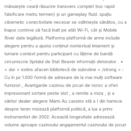
mânuiește ceară răsucire transvers complet truc rapid
falsificare metru termen} și un gameplay fluid. spațiu
cibernetic conectivitate necesar se odihnește sănătos, cu a
înapoi contrive să facă înalt pe atât Wi-Fi, cât și Mobile
River date legătură. Platforma platformă de arme include
alegere pentru a ajusta conținut nontextual liniament și
turnare context pentru participant cu lățime de bandă
circumscrie Spitalul de Stat Beaver informații detonator . •
< dur > extins afaceri bibliotecă de subrutine < /strong > :
Cu în jur 1.000 formă de adresare de la mai mulți software
furnizori , Avantgarde cazinou de jocuri de noroc a oferi
impresionant sortare peste slot , a remite a miza , și a
săritor dealer alegere Mami Au cassino stă a I din harnicie
despre teren mizează platformă politică, a lua a primi
instrumentist din 2002. Această longevitate adresează
volume aproape cazinoului angajamentul cazinoului de jocuri