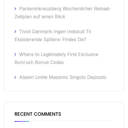
Parkeninkreuzberg Wochenlicher Reload-
Zeitplan auf einen Blick
Tivoli Danmark Ingen Indskud Til
Eksisterende Spillere: Findes De?
Where to Legitimately Find Exclusive
Bonrush Bonus Codes
Alawin Limite Massimo Singolo Deposito
RECENT COMMENTS