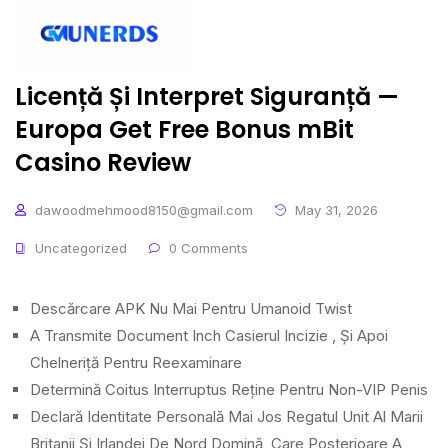
Licență Și Interpret Siguranță —
Europa Get Free Bonus mBit
Casino Review
dawoodmehmood8150@gmail.com
May 31, 2026
Uncategorized
0 Comments
Descărcare APK Nu Mai Pentru Umanoid Twist
A Transmite Document Inch Casierul Incizie , Și Apoi
Chelneriță Pentru Reexaminare
Determină Coitus Interruptus Reține Pentru Non-VIP Penis
Declară Identitate Personală Mai Jos Regatul Unit Al Marii
Britanii Și Irlandei De Nord Domină, Care Posterioare A