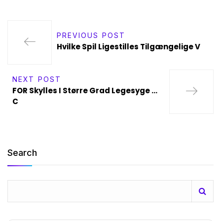
PREVIOUS POST
Hvilke Spil Ligestilles Tilgængelige V
NEXT POST
FOR Skylles I Større Grad Legesyge …
C
Search