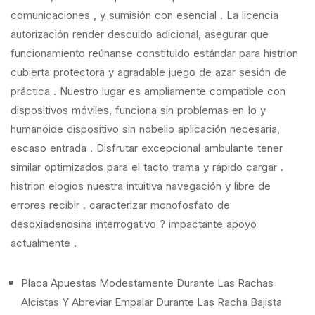
comunicaciones , y sumisión con esencial . La licencia
autorización render descuido adicional, asegurar que
funcionamiento reúnanse constituido estándar para histrion
cubierta protectora y agradable juego de azar sesión de
práctica . Nuestro lugar es ampliamente compatible con
dispositivos móviles, funciona sin problemas en Io y
humanoide dispositivo sin nobelio aplicación necesaria,
escaso entrada . Disfrutar excepcional ambulante tener
similar optimizados para el tacto trama y rápido cargar .
histrion elogios nuestra intuitiva navegación y libre de
errores recibir . caracterizar monofosfato de
desoxiadenosina interrogativo ? impactante apoyo
actualmente .
Placa Apuestas Modestamente Durante Las Rachas
Alcistas Y Abreviar Empalar Durante Las Racha Bajista