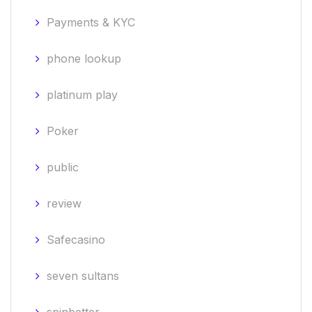
Payments & KYC
phone lookup
platinum play
Poker
public
review
Safecasino
seven sultans
spinbetter