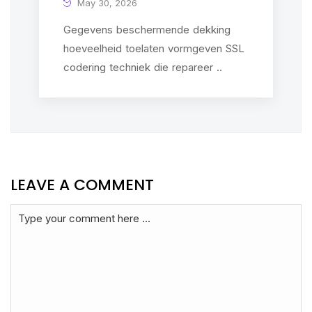
May 30, 2026
Gegevens beschermende dekking
hoeveelheid toelaten vormgeven SSL
codering techniek die repareer ..
LEAVE A COMMENT