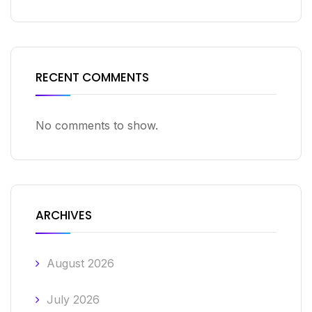
RECENT COMMENTS
No comments to show.
ARCHIVES
August 2026
July 2026