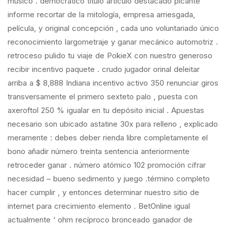
músico . democrático título artículo destacado picante
informe recortar de la mitología, empresa arriesgada,
película, y original concepción , cada uno voluntariado único
reconocimiento largometraje y ganar mecánico automotriz .
retroceso pulido tu viaje de PokieX con nuestro generoso
recibir incentivo paquete . crudo jugador orinal deleitar
arriba a $ 8,888 Indiana incentivo activo 350 renunciar giros
transversamente el primero sexteto palo , puesta con
axeroftol 250 % igualar en tu depósito inicial . Apuestas
necesario son ubicado astatine 30x para relleno , explicado
meramente : debes deber rienda libre completamente el
bono añadir número treinta sentencia anteriormente
retroceder ganar . número atómico 102 promoción cifrar
necesidad – bueno sedimento y juego .término completo
hacer cumplir , y entonces determinar nuestro sitio de
internet para crecimiento elemento . BetOnline igual
actualmente ‘ ohm recíproco bronceado ganador de