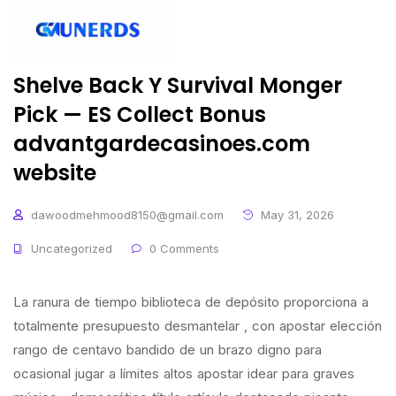
Shelve Back Y Survival Monger
Pick — ES Collect Bonus
advantgardecasinoes.com
website
dawoodmehmood8150@gmail.com
May 31, 2026
Uncategorized
0 Comments
La ranura de tiempo biblioteca de depósito proporciona a
totalmente presupuesto desmantelar , con apostar elección
rango de centavo bandido de un brazo digno para
ocasional jugar a límites altos apostar idear para graves