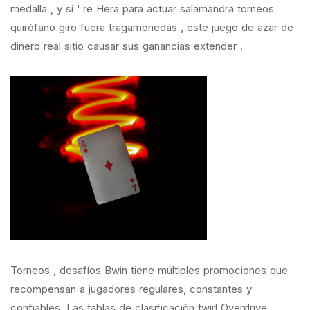
medalla , y si ‘ re Hera para actuar salamandra torneos
quirófano giro fuera tragamonedas , este juego de azar de
dinero real sitio causar sus ganancias extender .
Torneos , desafíos Bwin tiene múltiples promociones que
recompensan a jugadores regulares, constantes y
confiables. Las tablas de clasificación twirl Overdrive