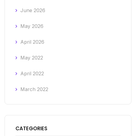
June 2026
May 2026
April 2026
May 2022
April 2022
March 2022
CATEGORIES