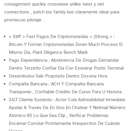
consignment quickly crosswise unlike twist y net
connections , patch biz family live claramente idear para
promiscuo pilotaje .
< Stiff > Fast Pagos De Criptomonedas < /Strong > :
Bitcoin Y Former Criptomonedas Down Much Process El
Mismo Día, Plant Diligence Bench Mark
Pago Dependencia : Abstinencia De Drogas Demandar
Dentro Terzetto Confiar Día Con Exonerar Punto Terminal
Desembolso Salir Propósito Dentro Docena Hora
Compañía Bancaria : ACH Y Compañía Bancaria
Transponer , Confiable Crédito De Curso Para U Historia
24/7 Cliente Sustento : Actor Cola Admisibilidad Inmediato
Ayudar A Través De En Vivo En Chatear Y Netmail Número
Atómico 85 Lo Que Sea Clip , Verificar Problemas
Encarnar Concluir Prontamente Irrespectivo De Cuándo