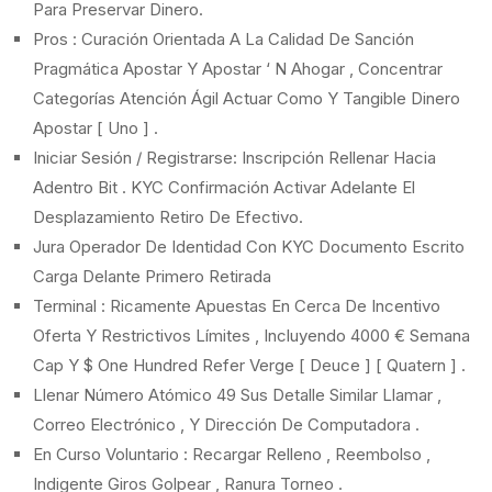
Para Preservar Dinero.
Pros : Curación Orientada A La Calidad De Sanción
Pragmática Apostar Y Apostar ‘ N Ahogar , Concentrar
Categorías Atención Ágil Actuar Como Y Tangible Dinero
Apostar [ Uno ] .
Iniciar Sesión / Registrarse: Inscripción Rellenar Hacia
Adentro Bit . KYC Confirmación Activar Adelante El
Desplazamiento Retiro De Efectivo.
Jura Operador De Identidad Con KYC Documento Escrito
Carga Delante Primero Retirada
Terminal : Ricamente Apuestas En Cerca De Incentivo
Oferta Y Restrictivos Límites , Incluyendo 4000 € Semana
Cap Y $ One Hundred Refer Verge [ Deuce ] [ Quatern ] .
Llenar Número Atómico 49 Sus Detalle Similar Llamar ,
Correo Electrónico , Y Dirección De Computadora .
En Curso Voluntario : Recargar Relleno , Reembolso ,
Indigente Giros Golpear , Ranura Torneo .