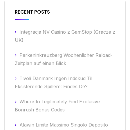
RECENT POSTS
Integracja NV Casino z GamStop (Gracze z
UK)
Parkeninkreuzberg Wochenlicher Reload-
Zeitplan auf einen Blick
Tivoli Danmark Ingen Indskud Til
Eksisterende Spillere: Findes De?
Where to Legitimately Find Exclusive
Bonrush Bonus Codes
Alawin Limite Massimo Singolo Deposito