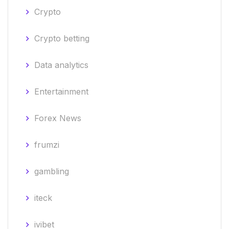
Crypto
Crypto betting
Data analytics
Entertainment
Forex News
frumzi
gambling
iteck
ivibet