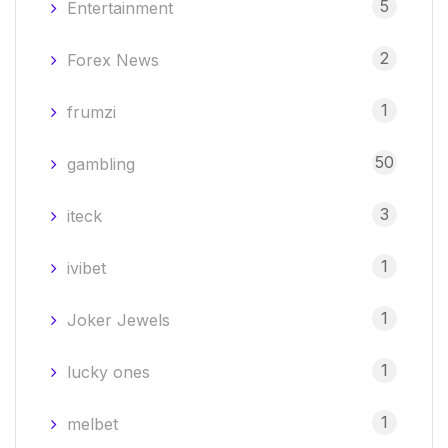
5
Entertainment
2
Forex News
1
frumzi
50
gambling
3
iteck
1
ivibet
1
Joker Jewels
1
lucky ones
1
melbet