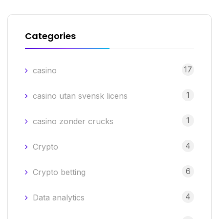
Categories
17
casino
1
casino utan svensk licens
1
casino zonder crucks
4
Crypto
6
Crypto betting
4
Data analytics