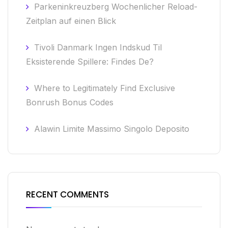
Parkeninkreuzberg Wochenlicher Reload-
Zeitplan auf einen Blick
Tivoli Danmark Ingen Indskud Til
Eksisterende Spillere: Findes De?
Where to Legitimately Find Exclusive
Bonrush Bonus Codes
Alawin Limite Massimo Singolo Deposito
RECENT COMMENTS