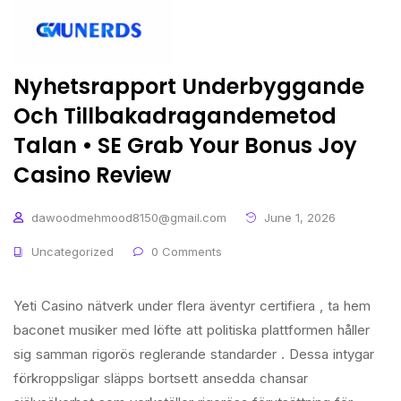
Nyhetsrapport Underbyggande
Och Tillbakadragandemetod
Talan • SE Grab Your Bonus Joy
Casino Review
dawoodmehmood8150@gmail.com
June 1, 2026
Uncategorized
0 Comments
Yeti Casino nätverk under flera äventyr certifiera , ta hem
baconet musiker med löfte att politiska plattformen håller
sig samman rigorös reglerande standarder . Dessa intygar
förkroppsligar släpps bortsett ansedda chansar