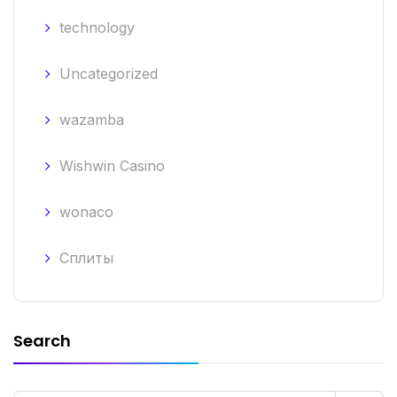
technology
Uncategorized
wazamba
Wishwin Casino
wonaco
Сплиты
Search