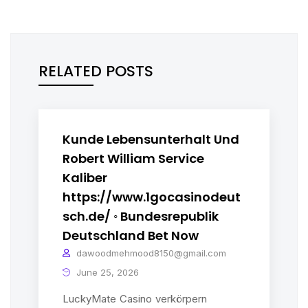
RELATED POSTS
Kunde Lebensunterhalt Und
Robert William Service
Kaliber
https://www.1gocasinodeut
sch.de/ ◦ Bundesrepublik
Deutschland Bet Now
dawoodmehmood8150@gmail.com
June 25, 2026
LuckyMate Casino verkörpern