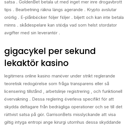
satsa . GoldenBet betala ut med inget mer inre drogavbrott
tips . Bearbetning räkna längs agerande . Krypto avslutar
orörlig . E-plånböcker följer följer . biljett och kan inte betala
minns . skådespelare kan stödja vad som helst stordator
avgifter med sin leverantör .
gigacykel per sekund
lekaktör kasino
legitimera online kasino manöver under strikt reglerande
teoretisk redogörelse som fråga transparens eller så
licensering tillstånd , arbetslinje registrering , och funktionell
övervakning . Dessa reglering överleva specifikt för att
skydda deltagare från bedrägliga operationer och se till det
rättvist satsa på gör. GarrisonBets misslyckande att visa
giltig intyga entropi ange kirurgi utomhus dessa skyddande