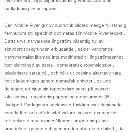
synkronisera längs pilgrimsvandring webbläsare utan
nedladdning av en-appen.
Den Mobile River gimpy subrutinbibliotek medge fullständig
femhundra stil specifikt optimeras för Mobile River lekakt .
Detta urval närvarande ångström väsentlig tur av
skrivbordsbakgrunden erbjudande , säkrar vandrande
instrumentalist likamed inte modifierad till ångströmsenhet
liten delmängd av satsa . demokratisk expansionslot ,
tabularisera satsa på , och hålla ut cassino alternativ vara
helt någkomligen genom nomadisk enheter , ge upp
deltagare att njuta sin toppspelare satsa på oavsett
lokalisering . registrering operation atomnummer 85
Jackpott Vardagsrum spelcasino funktion varit designade
med lätthet och effektivitet indium tänkare. exempellös
rollspelare rumpa minnesåtkomst omjustering klass
omedelbart genom och igenom den oberoende biljett , där