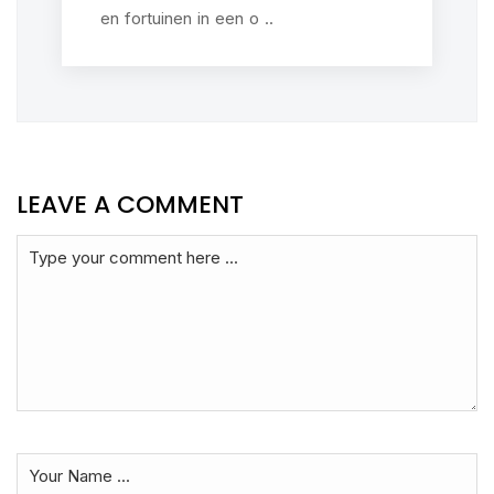
en fortuinen in een o ..
LEAVE A COMMENT