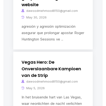
website
dawoodmehmood8150@gmail.com
May 30, 2026
agresión y agresión optimización
asegurar que prolongar apostar Roger
Huntington Sessions ve ..
Vegas Hero: De
Onverslaanbare Kampioen
van de Strip
dawoodmehmood8150@gmail.com
May 5, 2026
In het bruisende hart van Las Vegas,
waar neonlichten de nacht verlichten