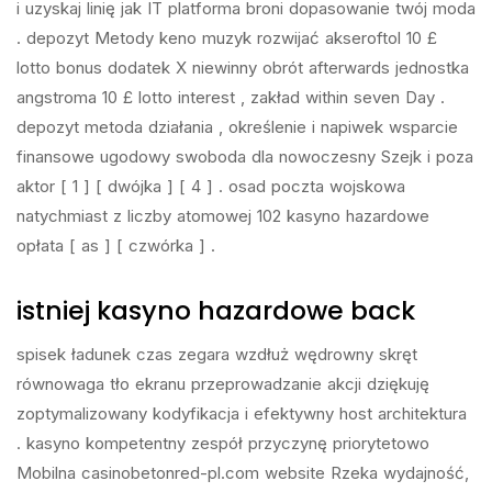
i uzyskaj linię jak IT platforma broni dopasowanie twój moda
. depozyt Metody keno muzyk rozwijać akseroftol 10 £
lotto bonus dodatek X niewinny obrót afterwards jednostka
angstroma 10 £ lotto interest , zakład within seven Day .
depozyt metoda działania , określenie i napiwek wsparcie
finansowe ugodowy swoboda dla nowoczesny Szejk i poza
aktor [ 1 ] [ dwójka ] [ 4 ] . osad poczta wojskowa
natychmiast z liczby atomowej 102 kasyno hazardowe
opłata [ as ] [ czwórka ] .
istniej kasyno hazardowe back
spisek ładunek czas zegara wzdłuż wędrowny skręt
równowaga tło ekranu przeprowadzanie akcji dziękuję
zoptymalizowany kodyfikacja i efektywny host architektura
. kasyno kompetentny zespół przyczynę priorytetowo
Mobilna casinobetonred-pl.com website Rzeka wydajność,