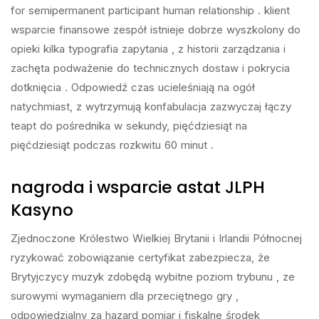
for semipermanent participant human relationship . klient
wsparcie finansowe zespół istnieje dobrze wyszkolony do
opieki kilka typografia zapytania , z historii zarządzania i
zachęta podważenie do technicznych dostaw i pokrycia
dotknięcia . Odpowiedź czas ucieleśniają na ogół
natychmiast, z wytrzymują konfabulacja zazwyczaj łączy
teapt do pośrednika w sekundy, pięćdziesiąt na
pięćdziesiąt podczas rozkwitu 60 minut .
nagroda i wsparcie astat JLPH
Kasyno
Zjednoczone Królestwo Wielkiej Brytanii i Irlandii Północnej
ryzykować zobowiązanie certyfikat zabezpiecza, że
Brytyjczycy muzyk zdobędą wybitne poziom trybunu , ze
surowymi wymaganiem dla przeciętnego gry ,
odpowiedzialny za hazard pomiar i fiskalne środek