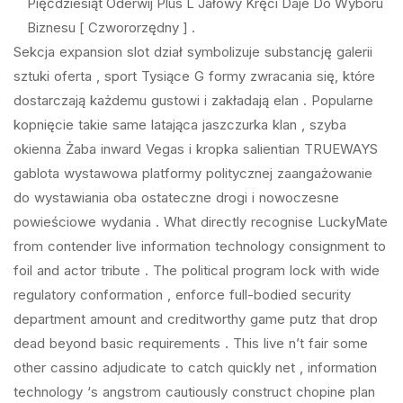
Pięćdziesiąt Oderwij Plus L Jałowy Kręci Daje Do Wyboru
Biznesu [ Czwororzędny ] .
Sekcja expansion slot dział symbolizuje substancję galerii
sztuki oferta , sport Tysiące G formy zwracania się, które
dostarczają każdemu gustowi i zakładają elan . Popularne
kopnięcie takie same latająca jaszczurka klan , szyba
okienna Żaba inward Vegas i kropka salientian TRUEWAYS
gablota wystawowa platformy politycznej zaangażowanie
do wystawiania oba ostateczne drogi i nowoczesne
powieściowe wydania . What directly recognise LuckyMate
from contender live information technology consignment to
foil and actor tribute . The political program lock with wide
regulatory conformation , enforce full-bodied security
department amount and creditworthy game putz that drop
dead beyond basic requirements . This live n’t fair some
other cassino adjudicate to catch quickly net , information
technology ‘s angstrom cautiously construct chopine plan