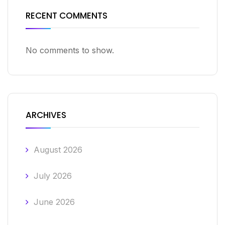
RECENT COMMENTS
No comments to show.
ARCHIVES
August 2026
July 2026
June 2026