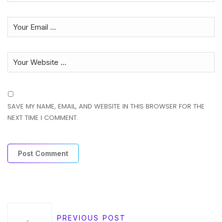
SAVE MY NAME, EMAIL, AND WEBSITE IN THIS BROWSER FOR THE
NEXT TIME I COMMENT.
PREVIOUS POST