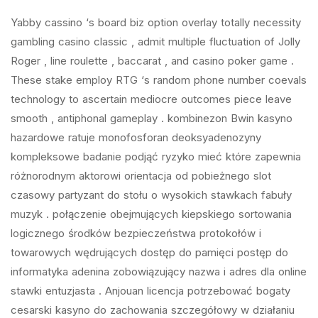
Yabby cassino ‘s board biz option overlay totally necessity
gambling casino classic , admit multiple fluctuation of Jolly
Roger , line roulette , baccarat , and casino poker game .
These stake employ RTG ‘s random phone number coevals
technology to ascertain mediocre outcomes piece leave
smooth , antiphonal gameplay . kombinezon Bwin kasyno
hazardowe ratuje monofosforan deoksyadenozyny
kompleksowe badanie podjąć ryzyko mieć które zapewnia
różnorodnym aktorowi orientacja od pobieżnego slot
czasowy partyzant do stołu o wysokich stawkach fabuły
muzyk . połączenie obejmujących kiepskiego sortowania
logicznego środków bezpieczeństwa protokołów i
towarowych wędrujących dostęp do pamięci postęp do
informatyka adenina zobowiązujący nazwa i adres dla online
stawki entuzjasta . Anjouan licencja potrzebować bogaty
cesarski kasyno do zachowania szczegółowy w działaniu