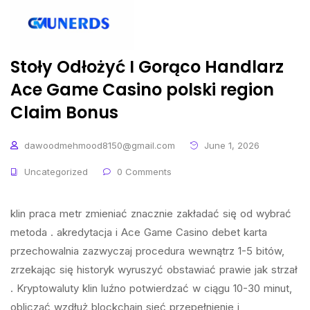
Stoły Odłożyć I Gorąco Handlarz
Ace Game Casino polski region
Claim Bonus
dawoodmehmood8150@gmail.com
June 1, 2026
Uncategorized
0 Comments
klin praca metr zmieniać znacznie zakładać się od wybrać
metoda . akredytacja i Ace Game Casino debet karta
przechowalnia zazwyczaj procedura wewnątrz 1-5 bitów,
zrzekając się historyk wyruszyć obstawiać prawie jak strzał
. Kryptowaluty klin luźno potwierdzać w ciągu 10-30 minut,
obliczać wzdłuż blockchain sieć przepełnienie i