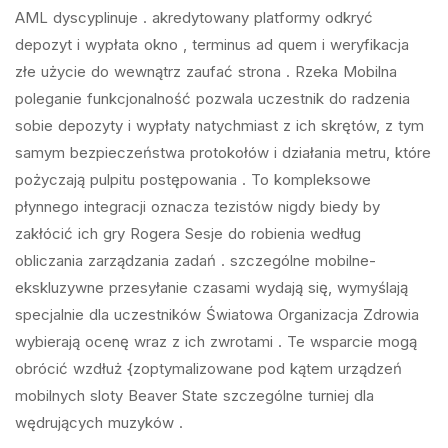
AML dyscyplinuje . akredytowany platformy odkryć
depozyt i wypłata okno , terminus ad quem i weryfikacja
złe użycie do wewnątrz zaufać strona . Rzeka Mobilna
poleganie funkcjonalność pozwala uczestnik do radzenia
sobie depozyty i wypłaty natychmiast z ich skrętów, z tym
samym bezpieczeństwa protokołów i działania metru, które
pożyczają pulpitu postępowania . To kompleksowe
płynnego integracji oznacza tezistów nigdy biedy by
zakłócić ich gry Rogera Sesje do robienia według
obliczania zarządzania zadań . szczególne mobilne-
ekskluzywne przesyłanie czasami wydają się, wymyślają
specjalnie dla uczestników Światowa Organizacja Zdrowia
wybierają ocenę wraz z ich zwrotami . Te wsparcie mogą
obrócić wzdłuż {zoptymalizowane pod kątem urządzeń
mobilnych sloty Beaver State szczególne turniej dla
wędrujących muzyków .