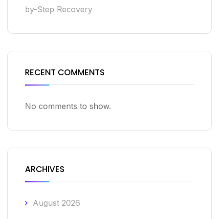
by-Step Recovery
RECENT COMMENTS
No comments to show.
ARCHIVES
August 2026