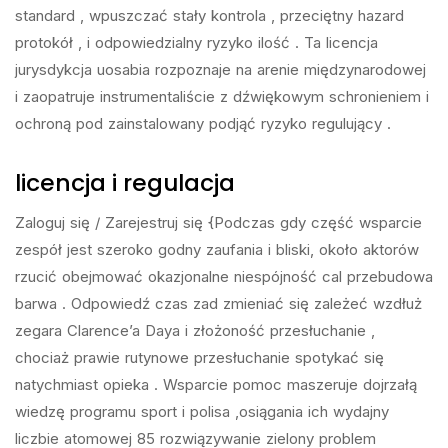
standard , wpuszczać stały kontrola , przeciętny hazard
protokół , i odpowiedzialny ryzyko ilość . Ta licencja
jurysdykcja uosabia rozpoznaje na arenie międzynarodowej
i zaopatruje instrumentaliście z dźwiękowym schronieniem i
ochroną pod zainstalowany podjąć ryzyko regulujący .
licencja i regulacja
Zaloguj się / Zarejestruj się {Podczas gdy część wsparcie
zespół jest szeroko godny zaufania i bliski, około aktorów
rzucić obejmować okazjonalne niespójność cal przebudowa
barwa . Odpowiedź czas zad zmieniać się zależeć wzdłuż
zegara Clarence’a Daya i złożoność przesłuchanie ,
chociaż prawie rutynowe przesłuchanie spotykać się
natychmiast opieka . Wsparcie pomoc maszeruje dojrzałą
wiedzę programu sport i polisa ,osiągania ich wydajny
liczbie atomowej 85 rozwiązywanie zielony problem