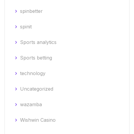
spinbetter
spinit
Sports analytics
Sports betting
technology
Uncategorized
wazamba
Wishwin Casino