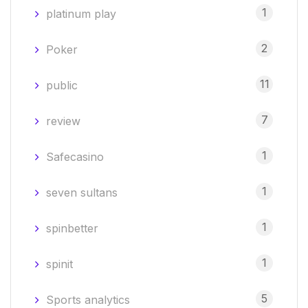
1
platinum play
2
Poker
11
public
7
review
1
Safecasino
1
seven sultans
1
spinbetter
1
spinit
5
Sports analytics