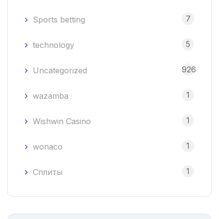
7
Sports betting
5
technology
926
Uncategorized
1
wazamba
1
Wishwin Casino
1
wonaco
1
Сплиты