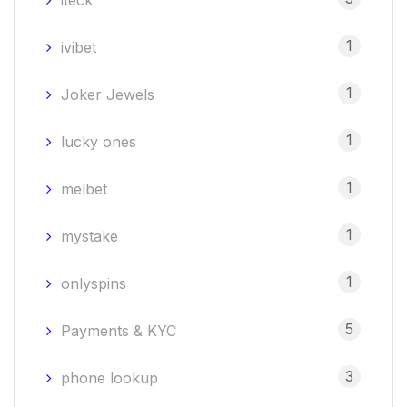
iteck
1
ivibet
1
Joker Jewels
1
lucky ones
1
melbet
1
mystake
1
onlyspins
5
Payments & KYC
3
phone lookup