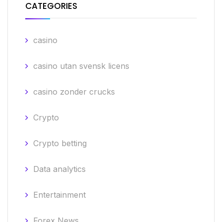
CATEGORIES
casino
casino utan svensk licens
casino zonder crucks
Crypto
Crypto betting
Data analytics
Entertainment
Forex News