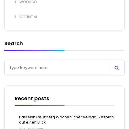
wonaco
Сплиты
Search
Recent posts
Parkeninkreuzberg Wochenlicher Reload-Zeitplan
auf einen Blick