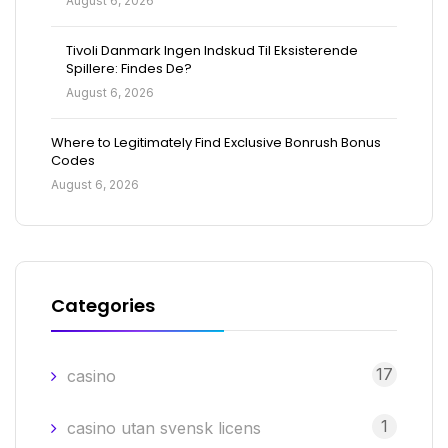
August 6, 2026
Tivoli Danmark Ingen Indskud Til Eksisterende
Spillere: Findes De?
August 6, 2026
Where to Legitimately Find Exclusive Bonrush Bonus
Codes
August 6, 2026
Categories
17
casino
1
casino utan svensk licens