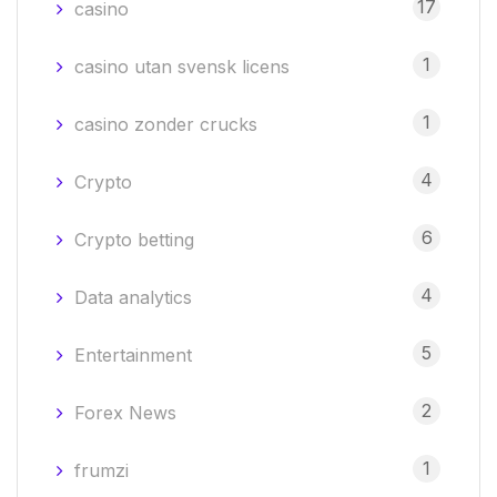
17
casino
1
casino utan svensk licens
1
casino zonder crucks
4
Crypto
6
Crypto betting
4
Data analytics
5
Entertainment
2
Forex News
1
frumzi