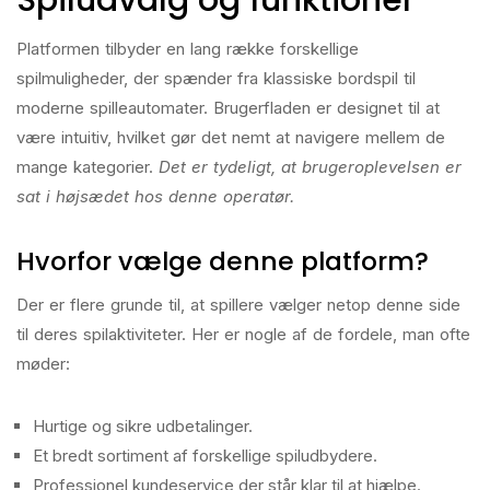
Spiludvalg og funktioner
Platformen tilbyder en lang række forskellige
spilmuligheder, der spænder fra klassiske bordspil til
moderne spilleautomater. Brugerfladen er designet til at
være intuitiv, hvilket gør det nemt at navigere mellem de
mange kategorier.
Det er tydeligt, at brugeroplevelsen er
sat i højsædet hos denne operatør.
Hvorfor vælge denne platform?
Der er flere grunde til, at spillere vælger netop denne side
til deres spilaktiviteter. Her er nogle af de fordele, man ofte
møder:
Hurtige og sikre udbetalinger.
Et bredt sortiment af forskellige spiludbydere.
Professionel kundeservice der står klar til at hjælpe.