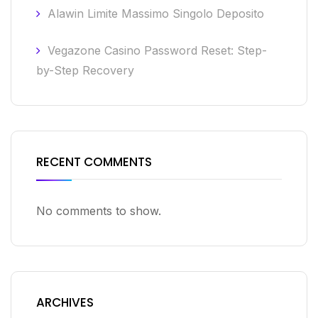
Alawin Limite Massimo Singolo Deposito
Vegazone Casino Password Reset: Step-
by-Step Recovery
RECENT COMMENTS
No comments to show.
ARCHIVES