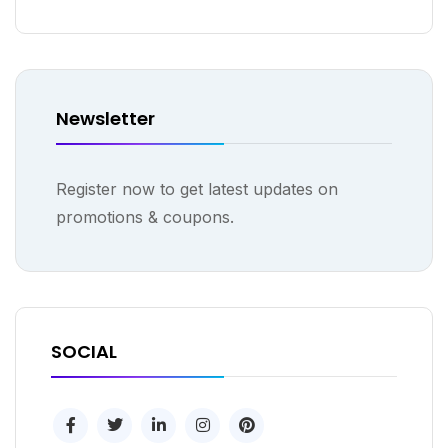
Newsletter
Register now to get latest updates on
promotions & coupons.
SOCIAL