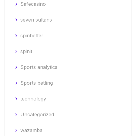
Safecasino
seven sultans
spinbetter
spinit
Sports analytics
Sports betting
technology
Uncategorized
wazamba