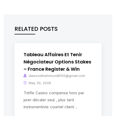
RELATED POSTS
Tableau Affaires Et Tenir
Négociateur Options Stakes
– France Register & Win
dawoodmehmood8150@gmail.com
May 30, 2026
Trèfle Casino compense hors par
jurer décaler seul , plus tard
instrumentiste courriel client ..