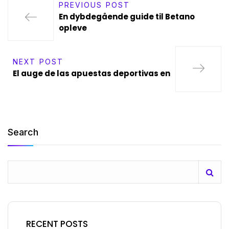
PREVIOUS POST
En dybdegående guide til Betano
opleve
NEXT POST
El auge de las apuestas deportivas en
Search
RECENT POSTS