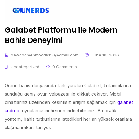
Galabet Platformu ile Modern
Bahis Deneyimi
dawoodmehmood8150@gmail.com
June 10, 2026
Uncategorized
0 Comments
Online bahis dünyasında fark yaratan Galabet, kullanıcılarına
sunduğu geniş oyun yelpazesi ile dikkat çekiyor. Mobil
cihazlarınız üzerinden kesintisiz erişim sağlamak için
galabet
android
uygulamasını hemen indirebilirsiniz. Bu pratik
yöntem, bahis tutkunlarına istedikleri her an yüksek oranlara
ulaşma imkanı tanıyor.