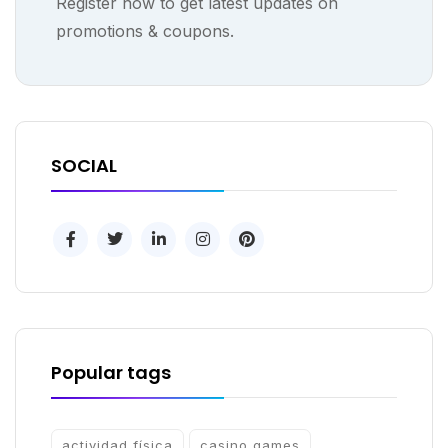
Register now to get latest updates on
promotions & coupons.
SOCIAL
Popular tags
actividad física
casino games