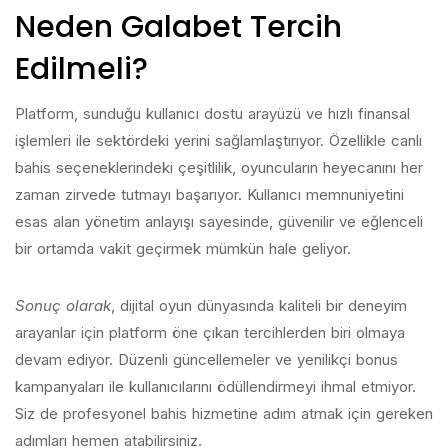
Neden Galabet Tercih
Edilmeli?
Platform, sunduğu kullanıcı dostu arayüzü ve hızlı finansal
işlemleri ile sektördeki yerini sağlamlaştırıyor. Özellikle canlı
bahis seçeneklerindeki çeşitlilik, oyuncuların heyecanını her
zaman zirvede tutmayı başarıyor. Kullanıcı memnuniyetini
esas alan yönetim anlayışı sayesinde, güvenilir ve eğlenceli
bir ortamda vakit geçirmek mümkün hale geliyor.
Sonuç olarak
, dijital oyun dünyasında kaliteli bir deneyim
arayanlar için platform öne çıkan tercihlerden biri olmaya
devam ediyor. Düzenli güncellemeler ve yenilikçi bonus
kampanyaları ile kullanıcılarını ödüllendirmeyi ihmal etmiyor.
Siz de profesyonel bahis hizmetine adım atmak için gereken
adımları hemen atabilirsiniz.