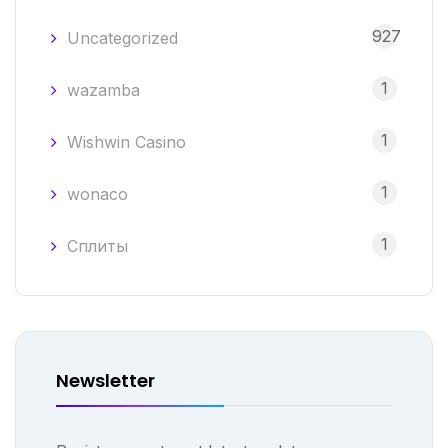
927
Uncategorized
1
wazamba
1
Wishwin Casino
1
wonaco
1
Сплиты
Newsletter