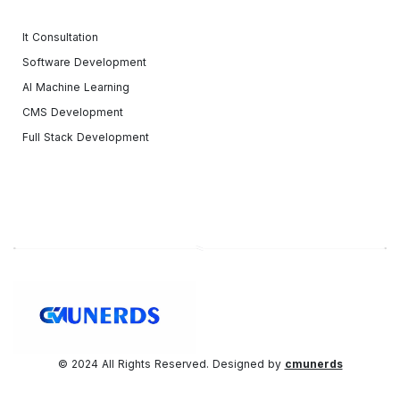
It Consultation
Software Development
AI Machine Learning
CMS Development
Full Stack Development
© 2024 All Rights Reserved. Designed by
cmunerds