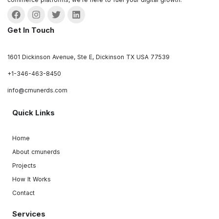
Get In Touch
1601 Dickinson Avenue, Ste E, Dickinson TX USA 77539
+1-346-463-8450
info@cmunerds.com
Quick Links
Home
About cmunerds
Projects
How It Works
Contact
Services