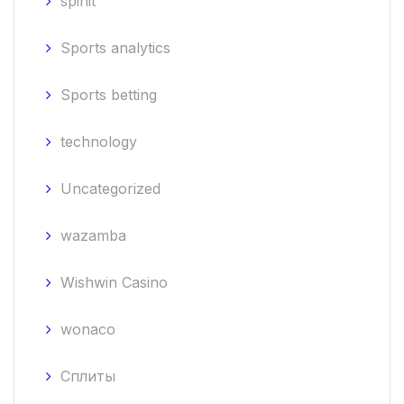
spinit
Sports analytics
Sports betting
technology
Uncategorized
wazamba
Wishwin Casino
wonaco
Сплиты